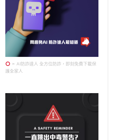
➣ AI防詐達人 全方位防詐，即刻免費下載保
護全家人