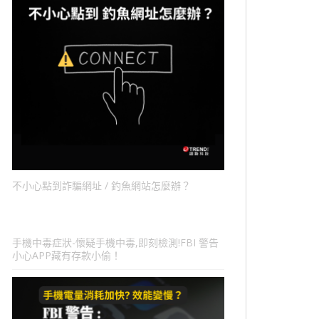
不小心點到詐騙網址 / 釣魚網站怎麼辦？
手機中毒症狀-懷疑手機中毒,即刻檢測!FBI 警告
小心APP藏有存款小偷！