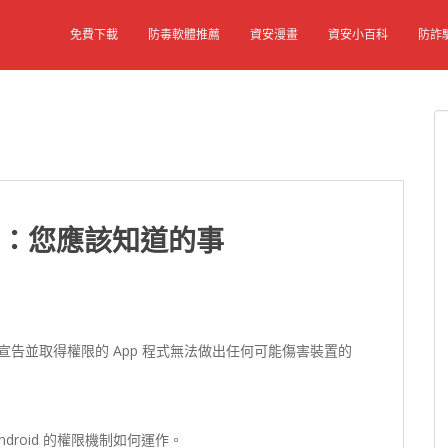
免費下載
防毒軟體推薦
資安漫畫
資安小百科
防詐
機制：您應該知道的事
先宣告並取得權限的 App 程式無法做出任何可能傷害裝置的
roid 的權限機制如何運作。