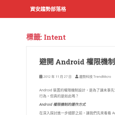
S
資安趨勢部落格
k
i
p
t
o
標籤:
Intent
m
a
i
n
避開 Android 權限
c
o
n
2012 年 11 月 27 日
趨勢科技 TrendMicro
t
e
Android 裝置的權限機制設計，是為了讓未事
n
行為。但真的是如此嗎？
t
Android 權限機制的運作方式
在深入探討進一步細節之前，讓我們先來看看 And