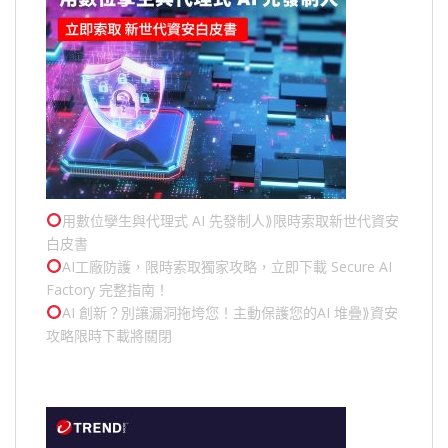
用數位孿生與代理式 AI 先發制人⟫限時索取新世代資安
白皮書
AI工廠防護，限時索取獨家攻略，立即下載 Secure AI
Factory 完整指南！
AI 創新？別讓漏洞拖垮您！主動保護您的
AI 堆疊
⟫資安
攻略限時下載將關閉