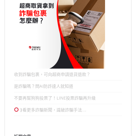
收到詐騙包裹，可向超商申請退貨退款？
是詐騙嗎？問AI防詐達人就知道
不要再幫狗狗投票了！LINE投票詐騙再升級
⟫看更多詐騙新聞，識破詐騙手法….