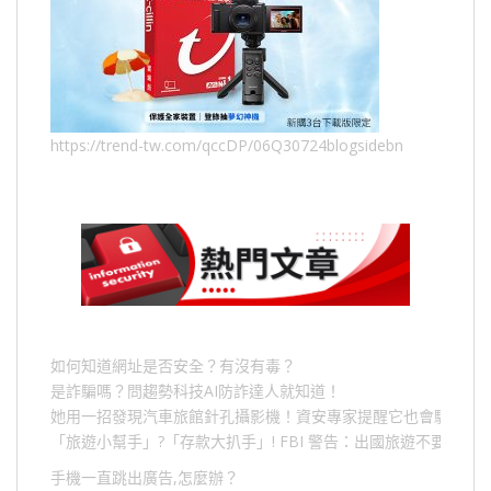
https://trend-tw.com/qccDP/06Q30724blogsidebn
如何知道網址是否安全？有沒有毒？
是詐騙嗎？問趨勢科技AI防詐達人就知道！
她用一招發現汽車旅館針孔攝影機！資安專家提醒它也會駭人成
「旅遊小幫手」
?
「存款大扒手」
! FBI
警告：出國旅遊不要做的
手機一直跳出廣告,怎麼辦？