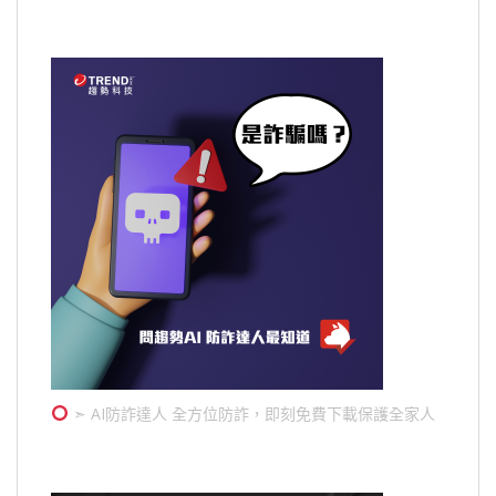
➣ AI防詐達人 全方位防詐，即刻免費下載保護全家人