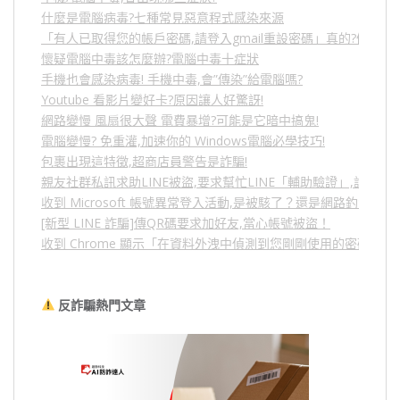
什麼是電腦病毒?七種常見惡意程式感染來源
「有人已取得您的帳戶密碼,請登入gmail重設密碼」真的?假的?
懷疑電腦中毒該怎麼辦?電腦中毒十症狀
手機也會感染病毒! 手機中毒,會”傳染”給電腦嗎?
Youtube 看影片變好卡?原因讓人好驚訝!
網路變慢 風扇很大聲 電費暴增?可能是它暗中搞鬼!
電腦變慢? 免重灌,加速你的 Windows電腦必學技巧!
包裹出現這特徵,超商店員警告是詐騙!
親友社群私訊求助LINE被盜,要求幫忙LINE「輔助驗證」,詐騙
收到 Microsoft 帳號異常登入活動,是被駭了？還是網路釣魚？
[新型 LINE 詐騙]傳QR碼要求加好友,當心帳號被盜！
收到 Chrome 顯示「在資料外洩中偵測到您剛剛使用的密碼」
反詐騙熱門文章