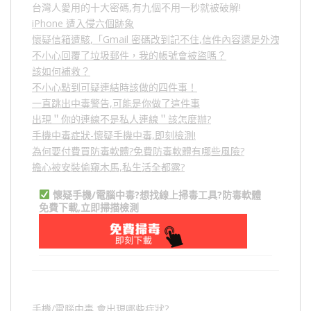
台灣人愛用的十大密碼,有九個不用一秒就被破解!
iPhone 遭入侵六個跡象
懷疑信箱遭駭,「Gmail 密碼改到記不住,信件內容還是外洩？」
不小心回覆了垃圾郵件，我的帳號會被盜嗎？
該如何補救？
不小心點到可疑連結時該做的四件事！
一直跳出中毒警告,可能是你做了這件事
出現＂你的連線不是私人連線＂該怎麼辦?
手機中毒症狀-懷疑手機中毒,即刻檢測!
為何要付費買防毒軟體?免費防毒軟體有哪些風險?
擔心被安裝偷窺木馬,私生活全都露?
懷疑手機/電腦中毒?想找線上掃毒工具?防毒軟體
免費下載,立即掃描檢測
手機/電腦中毒,會出現哪些症狀?