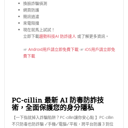
換臉詐騙偵測
網頁防護
簡訊過濾
來電阻擋
現在就馬上試試！
立即下載
趨勢科技AI 防詐達人
或了解更多資訊。
☞
Android用戶請立即免費下載
☞
iOS用戶請立即免
費下載
PC-cillin 最新 AI 防毒防詐技
術，全面保護您的身
分隱私
【一下指就掉入詐騙陷阱？PC-cillin讓你安心點 】PC-cillin
不只防毒也防詐騙 ✓手機✓電腦✓平板，跨平台防護３到位