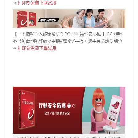
➔
》即刻免費下載試用
【一下指就掉入詐騙陷阱？PC-cillin讓你安心點 】PC-cillin
不只防毒也防詐騙 ✓手機✓電腦✓平板，跨平台防護３到位
➔
》即刻免費下載試用