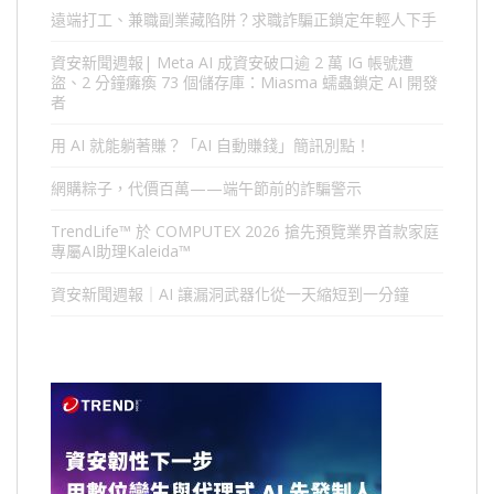
遠端打工、兼職副業藏陷阱？求職詐騙正鎖定年輕人下手
資安新聞週報| Meta AI 成資安破口逾 2 萬 IG 帳號遭
盜、2 分鐘癱瘓 73 個儲存庫：Miasma 蠕蟲鎖定 AI 開發
者
用 AI 就能躺著賺？「AI 自動賺錢」簡訊別點！
網購粽子，代價百萬——端午節前的詐騙警示
TrendLife™ 於 COMPUTEX 2026 搶先預覽業界首款家庭
專屬AI助理Kaleida™
資安新聞週報｜AI 讓漏洞武器化從一天縮短到一分鐘