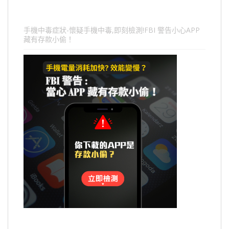
手機中毒症狀-懷疑手機中毒,即刻檢測!FBI 警告小心APP
藏有存款小偷！