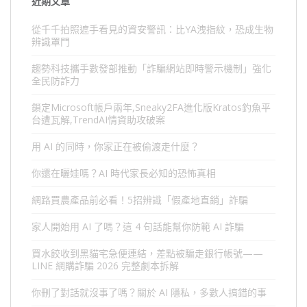
近期文章
從千千拍照遮手看見的資安警訊：比YA洩指紋，恐成生物
辨識罩門
趨勢科技攜手數發部推動「詐騙網站即時警示機制」強化
全民防詐力
鎖定Microsoft帳戶兩年,Sneaky2FA進化版Kratos釣魚平
台遭瓦解,TrendAI情資助攻破案
用 AI 的同時，你家正在被偷渡走什麼？
你還在曬娃嗎？AI 時代家長必知的恐怖真相
網路買農產品前必看！5招辨識「假產地直銷」詐騙
家人開始用 AI 了嗎？這 4 句話能幫你防範 AI 詐騙
買水餃收到黑貓宅急便連結，差點被騙走銀行帳號——
LINE 網購詐騙 2026 完整劇本拆解
你刪了對話就沒事了嗎？關於 AI 隱私，多數人搞錯的事