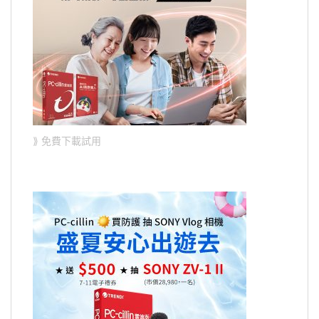
⟫ 免費下載試用