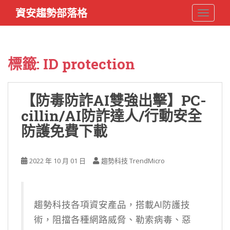
S
資安趨勢部落格
TOGGLE
k
i
p
t
標籤:
ID protection
o
m
a
【防毒防詐AI雙強出擊】PC-
i
cillin/AI防詐達人/行動安全
n
c
防護免費下載
o
n
t
2022 年 10 月 01 日
趨勢科技 TrendMicro
e
n
t
趨勢科技各項資安產品，搭載AI防護技
術，阻擋各種網路威脅、勒索病毒、惡