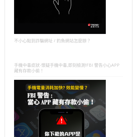
不小心點到詐騙網址 / 釣魚網站怎麼辦？
手機中毒症狀-懷疑手機中毒,即刻檢測!FBI 警告小心APP
藏有存款小偷！