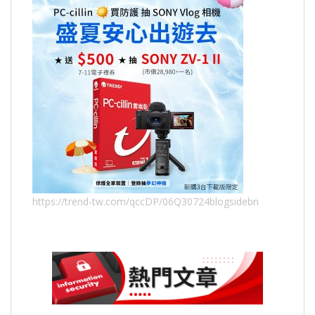
https://trend-tw.com/qccDP/06Q30724blogsidebn