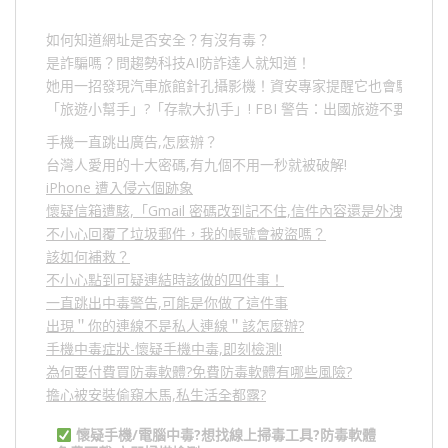
如何知道網址是否安全？有沒有毒？
是詐騙嗎？問趨勢科技AI防詐達人就知道！
她用一招發現汽車旅館針孔攝影機！資安專家提醒它也會駭人成
「旅遊小幫手」
?
「存款大扒手」
! FBI
警告：出國旅遊不要做的
手機一直跳出廣告,怎麼辦？
台灣人愛用的十大密碼,有九個不用一秒就被破解!
iPhone 遭入侵六個跡象
懷疑信箱遭駭,「Gmail 密碼改到記不住,信件內容還是外洩？」
不小心回覆了垃圾郵件，我的帳號會被盜嗎？
該如何補救？
不小心點到可疑連結時該做的四件事！
一直跳出中毒警告,可能是你做了這件事
出現＂你的連線不是私人連線＂該怎麼辦?
手機中毒症狀-懷疑手機中毒,即刻檢測!
為何要付費買防毒軟體?免費防毒軟體有哪些風險?
擔心被安裝偷窺木馬,私生活全都露?
懷疑手機/電腦中毒?想找線上掃毒工具?防毒軟體