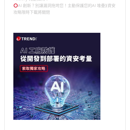
AI 創新？別讓漏洞拖垮您！主動保護您的
AI 堆疊
⟫資安
攻略限時下載將關閉