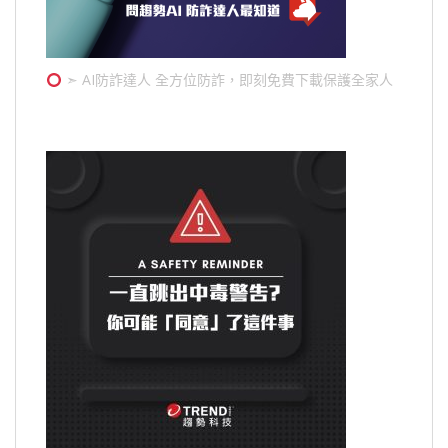
➣ AI防詐達人 全方位防詐，即刻免費下載保護全家人