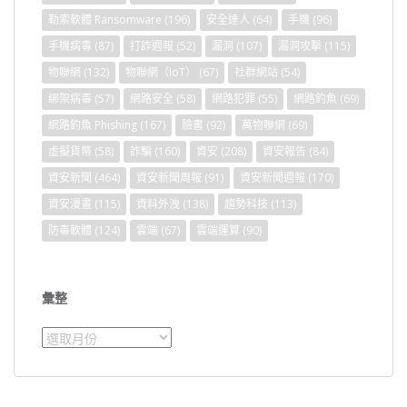
勒索軟體 Ransomware
(196)
安全達人
(64)
手機
(96)
手機病毒
(87)
打詐週報
(52)
漏洞
(107)
漏洞攻擊
(115)
物聯網
(132)
物聯網（IoT）
(67)
社群網站
(54)
綁架病毒
(57)
網路安全
(58)
網路犯罪
(55)
網路釣魚
(69)
網路釣魚 Phishing
(167)
臉書
(92)
萬物聯網
(69)
虛擬貨幣
(58)
詐騙
(160)
資安
(208)
資安報告
(84)
資安新聞
(464)
資安新聞周報
(91)
資安新聞週報
(170)
資安漫畫
(115)
資料外洩
(138)
趨勢科技
(113)
防毒軟體
(124)
雲端
(67)
雲端運算
(90)
彙整
彙
整