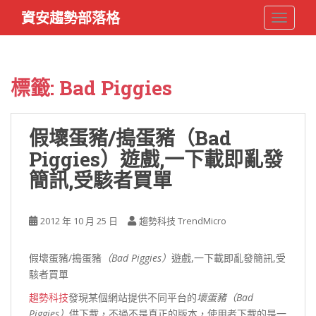
S
資安趨勢部落格
TOGGLE
k
i
p
t
標籤:
Bad Piggies
o
m
a
假壞蛋豬/搗蛋豬（Bad
i
Piggies）遊戲,一下載即亂發
n
c
簡訊,受駭者買單
o
n
t
2012 年 10 月 25 日
趨勢科技 TrendMicro
e
n
假壞蛋豬/搗蛋豬
（Bad Piggies）
遊戲,一下載即亂發簡訊,受
t
駭者買單
趨勢科技
發現某個網站提供不同平台的
壞蛋豬（Bad
Piggies）
供下載，不過不是真正的版本，使用者下載的是一