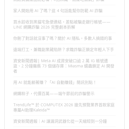
家人開始用 AI 了嗎？這 4 句話能幫你防範 AI 詐騙
買水餃收到黑貓宅急便連結，差點被騙走銀行帳號——
LINE 網購詐騙 2026 完整劇本拆解
你刪了對話就沒事了嗎？關於 AI 隱私，多數人搞錯的事
遠端打工、兼職副業藏陷阱？求職詐騙正鎖定年輕人下手
資安新聞週報| Meta AI 成資安破口逾 2 萬 IG 帳號遭
盜、2 分鐘癱瘓 73 個儲存庫：Miasma 蠕蟲鎖定 AI 開發
者
用 AI 就能躺著賺？「AI 自動賺錢」簡訊別點！
網購粽子，代價百萬——端午節前的詐騙警示
TrendLife™ 於 COMPUTEX 2026 搶先預覽業界首款家庭
專屬AI助理Kaleida™
資安新聞週報｜AI 讓漏洞武器化從一天縮短到一分鐘