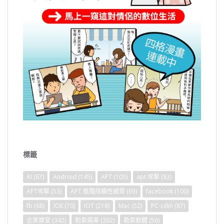
標籤
AI
(67)
Android
(145)
APT
(105)
apt 攻擊
(83)
APT攻擊
(53)
APT 進階持續性威脅
(93)
facebook
(100)
fb
(68)
IOE
(70)
IOT
(218)
Mac
(52)
PC-cillin
(87)
企業資安
(342)
勒索病毒
(302)
勒索軟體
(56)