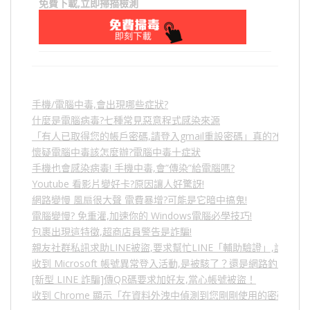
免費下載,立即掃描檢測
手機/電腦中毒,會出現哪些症狀?
什麼是電腦病毒?七種常見惡意程式感染來源
「有人已取得您的帳戶密碼,請登入gmail重設密碼」真的?假的?
懷疑電腦中毒該怎麼辦?電腦中毒十症狀
手機也會感染病毒! 手機中毒,會”傳染”給電腦嗎?
Youtube 看影片變好卡?原因讓人好驚訝!
網路變慢 風扇很大聲 電費暴增?可能是它暗中搞鬼!
電腦變慢? 免重灌,加速你的 Windows電腦必學技巧!
包裹出現這特徵,超商店員警告是詐騙!
親友社群私訊求助LINE被盜,要求幫忙LINE「輔助驗證」,詐騙
收到 Microsoft 帳號異常登入活動,是被駭了？還是網路釣魚？
[新型 LINE 詐騙]傳QR碼要求加好友,當心帳號被盜！
收到 Chrome 顯示「在資料外洩中偵測到您剛剛使用的密碼」