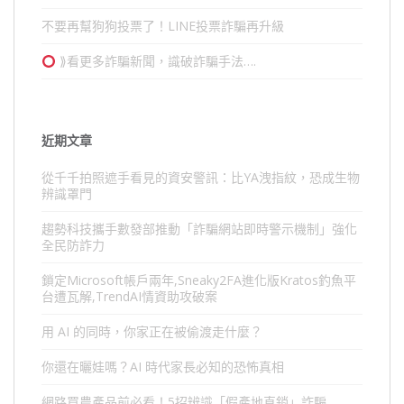
不要再幫狗狗投票了！LINE投票詐騙再升級
⟫看更多詐騙新聞，識破詐騙手法….
近期文章
從千千拍照遮手看見的資安警訊：比YA洩指紋，恐成生物
辨識罩門
趨勢科技攜手數發部推動「詐騙網站即時警示機制」強化
全民防詐力
鎖定Microsoft帳戶兩年,Sneaky2FA進化版Kratos釣魚平
台遭瓦解,TrendAI情資助攻破案
用 AI 的同時，你家正在被偷渡走什麼？
你還在曬娃嗎？AI 時代家長必知的恐怖真相
網路買農產品前必看！5招辨識「假產地直銷」詐騙