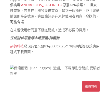
個病毒:
ANDROIDOS_FAKEINST.A
惡意APK檔案。一旦安
裝完畢，它會在手機等設備首頁上建立一個捷徑，並且發送
簡訊到特定號碼。這些簡訊是在未經使用者同意下發送的，
可能會讓
在未經使用者同意下發送簡訊，造成不必要的費用。
仔細剖析惡意版本壞蛋豬/搗蛋豬
趨勢科技
發現有個
piggies-{BLOCKED}d.ru
的網址疑似該應用
程式下載頁面。
繼續閱讀