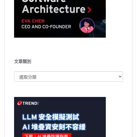
文章類別
文
章
類
別