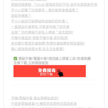
懷疑信箱遭駭,「Gmail 密碼改到記不住,信件內容還是外洩？」
不小心回覆了垃圾郵件，我的帳號會被盜嗎？
該如何補救？
不小心點到可疑連結時該做的四件事！
一直跳出中毒警告,可能是你做了這件事
出現＂你的連線不是私人連線＂該怎麼辦?
手機中毒症狀-懷疑手機中毒,即刻檢測!
為何要付費買防毒軟體?免費防毒軟體有哪些風險?
擔心被安裝偷窺木馬,私生活全都露?
懷疑手機/電腦中毒?想找線上掃毒工具?防毒軟體
免費下載,立即掃描檢測
手機/電腦中毒,會出現哪些症狀?
什麼是電腦病毒?七種常見惡意程式感染來源