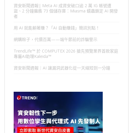
資安新聞週報| Meta AI 成資安破口逾 2 萬 IG 帳號遭
盜、2 分鐘癱瘓 73 個儲存庫：Miasma 蠕蟲鎖定 AI 開發
者
用 AI 就能躺著賺？「AI 自動賺錢」簡訊別點！
網購粽子，代價百萬——端午節前的詐騙警示
TrendLife™ 於 COMPUTEX 2026 搶先預覽業界首款家庭
專屬AI助理Kaleida™
資安新聞週報｜AI 讓漏洞武器化從一天縮短到一分鐘