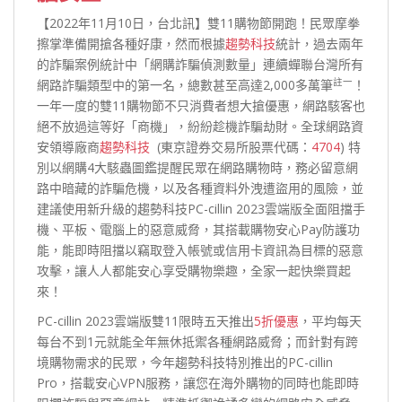
【2022年11月10日，台北訊】雙11購物節開跑！民眾摩拳
擦掌準備開搶各種好康，然而根據
趨勢科技
統計，過去兩年
的詐騙案例統計中「網購詐騙偵測數量」連續蟬聯台灣所有
註一
網路詐騙類型中的第一名，總數甚至高達2,000多萬筆
！
一年一度的雙11購物節不只消費者想大搶優惠，網路駭客也
絕不放過這等好「商機」，紛紛趁機詐騙劫財。全球網路資
安領導廠商
趨勢科技
(東京證券交易所股票代碼：
4704
) 特
別以網購4大駭蟲圖鑑提醒民眾在網路購物時，務必留意網
路中暗藏的詐騙危機，以及各種資料外洩遭盜用的風險，並
建議使用新升級的趨勢科技PC-cillin 2023雲端版全面阻擋手
機、平板、電腦上的惡意威脅，其搭載購物安心Pay防護功
能，能即時阻擋以竊取登入帳號或信用卡資訊為目標的惡意
攻擊，讓人人都能安心享受購物樂趣，全家一起快樂買起
來！
PC-cillin 2023雲端版雙11限時五天推出
5折優惠
，平均每天
每台不到1元就能全年無休抵禦各種網路威脅；而針對有跨
境購物需求的民眾，今年趨勢科技特別推出的PC-cillin
Pro，搭載安心VPN服務，讓您在海外購物的同時也能即時