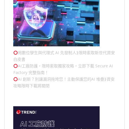
用數位孿生與代理式 AI 先發制人⟫限時索取新世代資安
白皮書
AI工廠防護，限時索取獨家攻略，立即下載 Secure AI
Factory 完整指南！
AI 創新？別讓漏洞拖垮您！主動保護您的
AI 堆疊
⟫資安
攻略限時下載將關閉