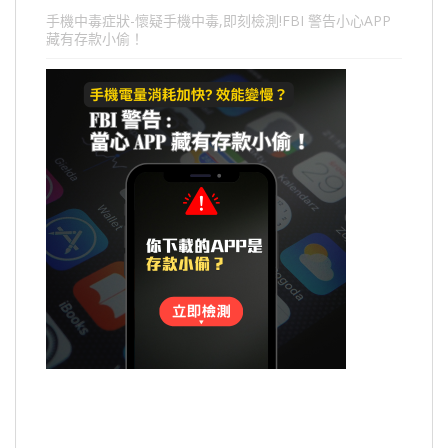
手機中毒症狀-懷疑手機中毒,即刻檢測!FBI 警告小心APP
藏有存款小偷！