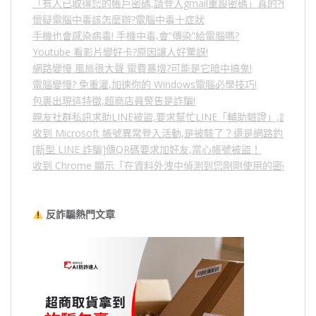
「有人已取得您的帳戶密碼,請登入gmail重設密碼」真的?假的?
懷疑電腦中毒該怎麼辦?電腦中毒十症狀
手機也會感染病毒! 手機中毒,會”傳染”給電腦嗎?
Youtube 看影片變好卡?原因讓人好驚訝!
網路變慢 風扇很大聲 電費暴增?可能是它暗中搞鬼!
電腦變慢? 免重灌,加速你的 Windows電腦必學技巧!
包裹出現這特徵,超商店員警告是詐騙!
親友社群私訊求助LINE被盜,要求幫忙LINE「輔助驗證」,詐騙
收到 Microsoft 帳號異常登入活動,是被駭了？還是網路釣魚？
[新型 LINE 詐騙]傳QR碼要求加好友,當心帳號被盜！
收到 Chrome 顯示「在資料外洩中偵測到您剛剛使用的密碼」
反詐騙熱門文章