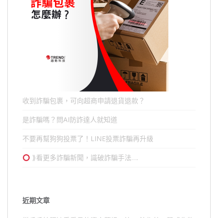
收到詐騙包裹，可向超商申請退貨退款？
是詐騙嗎？問AI防詐達人就知道
不要再幫狗狗投票了！LINE投票詐騙再升級
⟫看更多詐騙新聞，識破詐騙手法….
近期文章