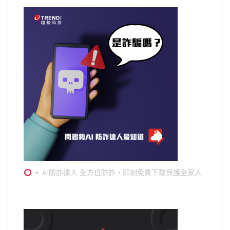
➣ AI防詐達人 全方位防詐，即刻免費下載保護全家人