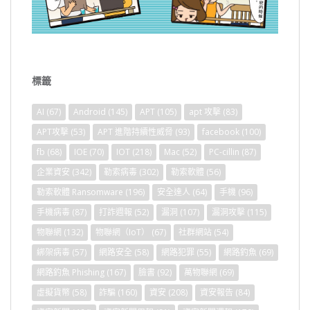
標籤
AI
(67)
Android
(145)
APT
(105)
apt 攻擊
(83)
APT攻擊
(53)
APT 進階持續性威脅
(93)
facebook
(100)
fb
(68)
IOE
(70)
IOT
(218)
Mac
(52)
PC-cillin
(87)
企業資安
(342)
勒索病毒
(302)
勒索軟體
(56)
勒索軟體 Ransomware
(196)
安全達人
(64)
手機
(96)
手機病毒
(87)
打詐週報
(52)
漏洞
(107)
漏洞攻擊
(115)
物聯網
(132)
物聯網（IoT）
(67)
社群網站
(54)
綁架病毒
(57)
網路安全
(58)
網路犯罪
(55)
網路釣魚
(69)
網路釣魚 Phishing
(167)
臉書
(92)
萬物聯網
(69)
虛擬貨幣
(58)
詐騙
(160)
資安
(208)
資安報告
(84)