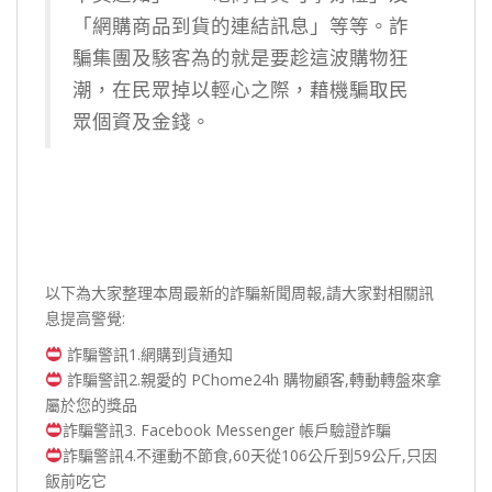
「網購商品到貨的連結訊息」等等。詐
騙集團及駭客為的就是要趁這波購物狂
潮，在民眾掉以輕心之際，藉機騙取民
眾個資及金錢。
以下為大家整理本周最新的詐騙新聞周報,請大家對相關訊
息提高警覺:
詐騙警訊1.網購到貨通知
詐騙警訊2.親愛的 PChome24h 購物顧客,轉動轉盤來拿
屬於您的獎品
詐騙警訊3. Facebook Messenger 帳戶驗證詐騙
詐騙警訊4.不運動不節食,60天從106公斤到59公斤,只因
飯前吃它