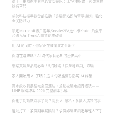
從千千拍照遮手看見的資安警訊：比YA洩指紋，恐成生物
辨識罩門
趨勢科技攜手數發部推動「詐騙網站即時警示機制」強化
全民防詐力
鎖定Microsoft帳戶兩年,Sneaky2FA進化版Kratos釣魚平
台遭瓦解,TrendAI情資助攻破案
用 AI 的同時，你家正在被偷渡走什麼？
你還在曬娃嗎？AI 時代家長必知的恐怖真相
網路買農產品前必看！5招辨識「假產地直銷」詐騙
家人開始用 AI 了嗎？這 4 句話能幫你防範 AI 詐騙
買水餃收到黑貓宅急便連結，差點被騙走銀行帳號——
LINE 網購詐騙 2026 完整劇本拆解
你刪了對話就沒事了嗎？關於 AI 隱私，多數人搞錯的事
遠端打工、兼職副業藏陷阱？求職詐騙正鎖定年輕人下手