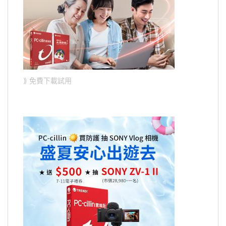
⟫ 免費下載試用