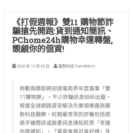
《打假週報》雙11 購物節詐
騙搶先開跑:貨到通知簡訊、
PChome24h購物幸運轉盤,
覬覦你的個資!
2020 年 11 月 03 日
趨勢科技 TrendMicro
倒數兩週即將迎接電商界年度盛事「雙
11購物節」，不少詐騙訊息紛紛出籠。
根據全球網路資安解決方案領導廠商趨
勢科技觀察，近期最常見的詐騙包括透
過手機簡訊或臉書訊息通知民眾「幸運
中獎通知」、「電商會員可拿好禮」及