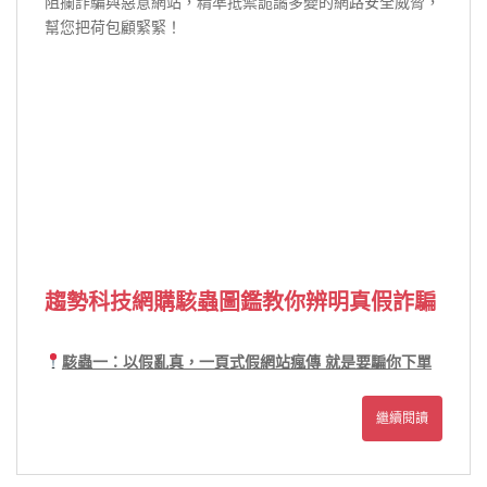
阻攔詐騙與惡意網站，精準抵禦詭譎多變的網路安全威脅，
幫您把荷包顧緊緊！
趨勢科技網購駭蟲圖鑑教你辨明真假詐騙
駭蟲一：以假亂真，一頁式假網站瘋傳 就是要騙你下單
繼續閱讀