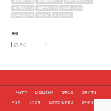
資安新聞
(464)
資安新聞周報
(91)
資安新聞週報
(170)
資安漫畫
(115)
資料外洩
(138)
趨勢科技
(113)
防毒軟體
(124)
雲端
(67)
雲端運算
(90)
彙整
彙
整
免費下載
防毒軟體推薦
資安漫畫
資安小百科
防詐騙
企業資安
勒索病毒/勒索軟體
趨勢科技官網