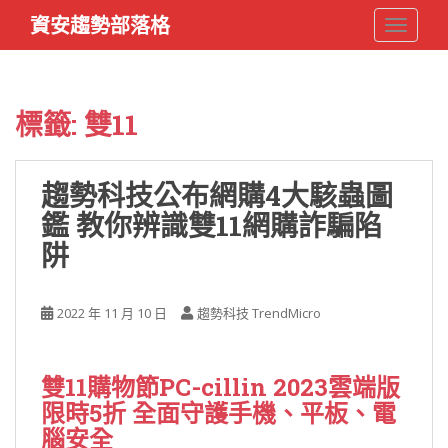
S
資安趨勢部落格
TOGGLE
k
i
p
t
標籤:
雙11
o
m
a
趨勢科技公布網購4大駭蟲圖
i
鑑 教你辨識雙11網購詐騙陷
n
c
阱
o
n
t
2022 年 11 月 10 日
趨勢科技 TrendMicro
e
n
t
雙11購物節PC-cillin 2023雲端版
限時5折 全面守護手機、平板、電
腦安全