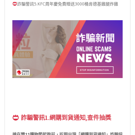
詐騙警訊5.KFC周年慶免費贈送3000桶肯德基雞腿炸雞
詐騙警訊1.網購到貨通知,查件抽獎
搶在雙11購物節起跑前，近期出現「網購到貨通知」詐騙訊