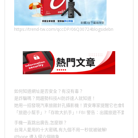
https://trend-tw.com/qccDP/06Q30724blogsidebn
如何知道網址是否安全？有沒有毒？
是詐騙嗎？問趨勢科技AI防詐達人就知道！
她用一招發現汽車旅館針孔攝影機！資安專家提醒它也會駭人成
「旅遊小幫手」
?
「存款大扒手」
! FBI
警告：出國旅遊不要做的
手機一直跳出廣告,怎麼辦？
台灣人愛用的十大密碼,有九個不用一秒就被破解!
iPhone 遭入侵六個跡象