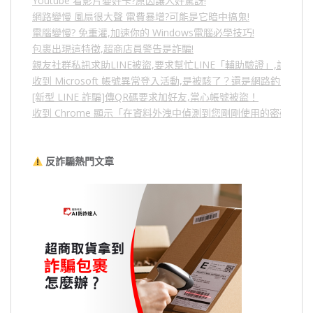
Youtube 看影片變好卡?原因讓人好驚訝!
網路變慢 風扇很大聲 電費暴增?可能是它暗中搞鬼!
電腦變慢? 免重灌,加速你的 Windows電腦必學技巧!
包裹出現這特徵,超商店員警告是詐騙!
親友社群私訊求助LINE被盜,要求幫忙LINE「輔助驗證」,詐騙
收到 Microsoft 帳號異常登入活動,是被駭了？還是網路釣魚？
[新型 LINE 詐騙]傳QR碼要求加好友,當心帳號被盜！
收到 Chrome 顯示「在資料外洩中偵測到您剛剛使用的密碼」
反詐騙熱門文章