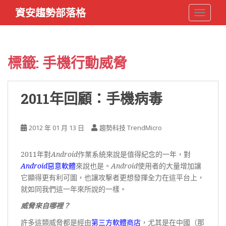
S
資安趨勢部落格
TOGGLE
k
i
p
t
標籤:
手機行動威脅
o
m
a
2011年回顧：手機病毒
i
n
c
2012 年 01 月 13 日
趨勢科技 TrendMicro
o
n
2011
年對
Android
作業系統來說是值得紀念的一年，對
t
Android
惡意軟體
來說也是。
Android
使用者的大量增加讓
e
它顯得更有利可圖，也讓攻擊者更想發揮全力在這平台上，
n
就如同我們這一年來所說的一樣。
t
威脅來自哪裡？
許多這類威脅都是經由
第三方
軟體
商店
，尤其是在中國（那