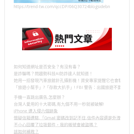
https://trend-tw.com/qccDP/06Q30724blogsidebn
如何知道網址是否安全？有沒有毒？
是詐騙嗎？問趨勢科技AI防詐達人就知道！
她用一招發現汽車旅館針孔攝影機！資安專家提醒它也會駭人成
「旅遊小幫手」
?
「存款大扒手」
! FBI
警告：出國旅遊不要做的
手機一直跳出廣告,怎麼辦？
台灣人愛用的十大密碼,有九個不用一秒就被破解!
iPhone 遭入侵六個跡象
懷疑信箱遭駭,「Gmail 密碼改到記不住,信件內容還是外洩？」
不小心回覆了垃圾郵件，我的帳號會被盜嗎？
該如何補救？