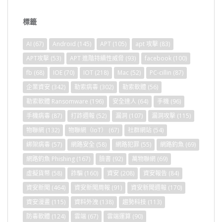
標籤
AI
(67)
Android
(145)
APT
(105)
apt 攻擊
(83)
APT攻擊
(53)
APT 進階持續性威脅
(93)
facebook
(100)
fb
(68)
IOE
(70)
IOT
(218)
Mac
(52)
PC-cillin
(87)
企業資安
(342)
勒索病毒
(302)
勒索軟體
(56)
勒索軟體 Ransomware
(196)
安全達人
(64)
手機
(96)
手機病毒
(87)
打詐週報
(52)
漏洞
(107)
漏洞攻擊
(115)
物聯網
(132)
物聯網（IoT）
(67)
社群網站
(54)
綁架病毒
(57)
網路安全
(58)
網路犯罪
(55)
網路釣魚
(69)
網路釣魚 Phishing
(167)
臉書
(92)
萬物聯網
(69)
虛擬貨幣
(58)
詐騙
(160)
資安
(208)
資安報告
(84)
資安新聞
(464)
資安新聞周報
(91)
資安新聞週報
(170)
資安漫畫
(115)
資料外洩
(138)
趨勢科技
(113)
防毒軟體
(124)
雲端
(67)
雲端運算
(90)