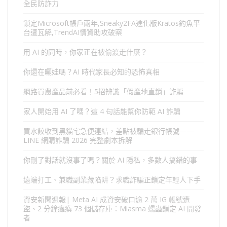
全民防詐力
鎖定Microsoft帳戶兩年,Sneaky2FA進化版Kratos釣魚平
台遭瓦解,TrendAI情資助攻破案
用 AI 的同時，你家正在被偷渡走什麼？
你還在曬娃嗎？AI 時代家長必知的恐怖真相
網路買農產品前必看！5招辨識「假產地直銷」詐騙
家人開始用 AI 了嗎？這 4 句話能幫你防範 AI 詐騙
買水餃收到黑貓宅急便連結，差點被騙走銀行帳號——
LINE 網購詐騙 2026 完整劇本拆解
你刪了對話就沒事了嗎？關於 AI 隱私，多數人搞錯的事
遠端打工、兼職副業藏陷阱？求職詐騙正鎖定年輕人下手
資安新聞週報| Meta AI 成資安破口逾 2 萬 IG 帳號遭
盜、2 分鐘癱瘓 73 個儲存庫：Miasma 蠕蟲鎖定 AI 開發
者