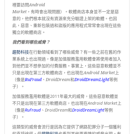
裡要訪問
Android
Market
，有時會出現問題）。軟體商店本身並不一定是惡
意的，他們根本就沒有資源來充分驗證上架的軟體。也因
此，惡意、重新包裝過和盜版的應用程式常常會出現在這些
獨立的軟體商店。
我們看到哪些威脅？
趨勢科技
在行動領域看到了哪些威脅？有一些之前在舊的作
業系統上也出現過，像是加值服務濫用軟體會將使用者加入
到他們並不想參加的付費服務。事實上，這些惡意軟體並不
只是出現在第三方軟體商店，也出現在
Android Market
上
（像是
RuFraud
、
DroidDream
和
DroidDreamLight
等例
子）。
加值服務濫用軟體是
2011
年最大的威脅，這些惡意軟體並
不只是出現在第三方軟體商店，也出現在
Android Market
上
（像是
RuFraud
、
DroidDream
和
DroidDreamLight
等例
子）。
這類型的威脅會流行是因為它提供了網路犯罪分子一個獲利
的直接途徑。但
趨勢科技
也看到其他更複雜的威脅出現。有