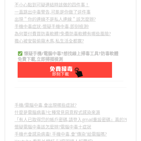
不小心點到可疑連結時該做的四件事！
一直跳出中毒警告,可能是你做了這件事
出現＂你的連線不是私人連線＂該怎麼辦?
手機中毒症狀-懷疑手機中毒,即刻檢測!
為何要付費買防毒軟體?免費防毒軟體有哪些風險?
擔心被安裝偷窺木馬,私生活全都露?
懷疑手機/電腦中毒?想找線上掃毒工具?防毒軟體
免費下載,立即掃描檢測
手機/電腦中毒,會出現哪些症狀?
什麼是電腦病毒?七種常見惡意程式感染來源
「有人已取得您的帳戶密碼,請登入gmail重設密碼」真的?假的?
懷疑電腦中毒該怎麼辦?電腦中毒十症狀
手機也會感染病毒! 手機中毒,會”傳染”給電腦嗎?