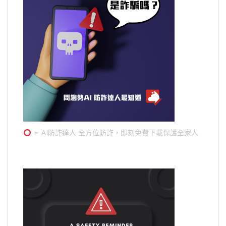
➣ AI防詐達人 全方位防詐，即刻免費下載保護全家人