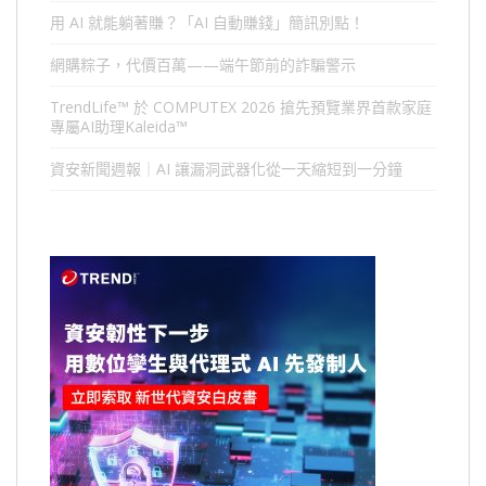
用 AI 就能躺著賺？「AI 自動賺錢」簡訊別點！
網購粽子，代價百萬——端午節前的詐騙警示
TrendLife™ 於 COMPUTEX 2026 搶先預覽業界首款家庭
專屬AI助理Kaleida™
資安新聞週報｜AI 讓漏洞武器化從一天縮短到一分鐘