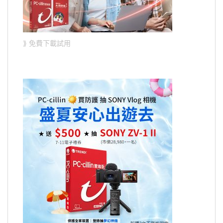
⟫ 免費下載試用