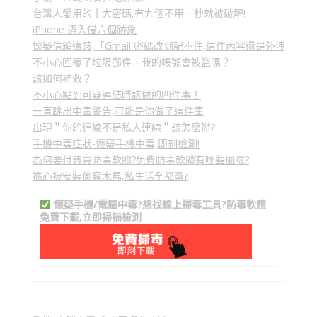
台灣人愛用的十大密碼,有九個不用一秒就被破解!
iPhone 遭入侵六個跡象
懷疑信箱遭駭,「Gmail 密碼改到記不住,信件內容還是外洩？」
不小心回覆了垃圾郵件，我的帳號會被盜嗎？
該如何補救？
不小心點到可疑連結時該做的四件事！
一直跳出中毒警告,可能是你做了這件事
出現＂你的連線不是私人連線＂該怎麼辦?
手機中毒症狀-懷疑手機中毒,即刻檢測!
為何要付費買防毒軟體?免費防毒軟體有哪些風險?
擔心被安裝偷窺木馬,私生活全都露?
懷疑手機/電腦中毒?想找線上掃毒工具?防毒軟體
免費下載,立即掃描檢測