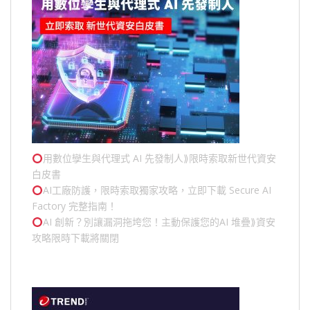
用數位孿生與代理式 AI 先發制人⟫限時索取新世代資安
白皮書
AI工廠防護，限時索取獨家攻略，立即下載 Secure AI
Factory 完整指南！
AI 創新？別讓漏洞拖垮您！主動保護您的
AI 堆疊
⟫資安
攻略限時下載將關閉