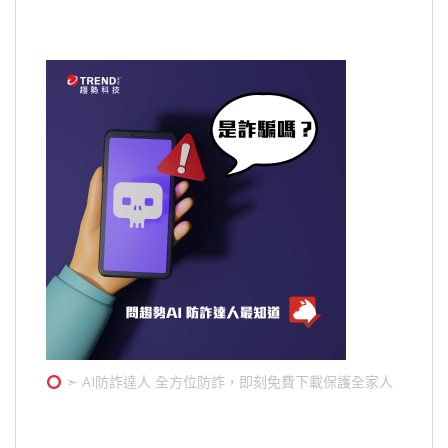
➣ AI防詐達人 全方位防詐，即刻免費下載保護全家人