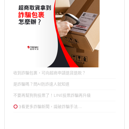
收到詐騙包裹，可向超商申請退貨退款？
是詐騙嗎？問AI防詐達人就知道
不要再幫狗狗投票了！LINE投票詐騙再升級
⟫看更多詐騙新聞，識破詐騙手法….