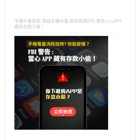
手機中毒症狀-懷疑手機中毒,即刻檢測!FBI 警告小心APP
藏有存款小偷！