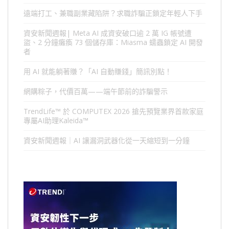
遠端打工、兼職副業藏陷阱？求職詐騙正鎖定年輕人下手
資安新聞週報| Meta AI 成資安破口逾 2 萬 IG 帳號遭
盜、2 分鐘癱瘓 73 個儲存庫：Miasma 蠕蟲鎖定 AI 開發
者
用 AI 就能躺著賺？「AI 自動賺錢」簡訊別點！
網購粽子，代價百萬——端午節前的詐騙警示
TrendLife™ 於 COMPUTEX 2026 搶先預覽業界首款家庭
專屬AI助理Kaleida™
資安新聞週報｜AI 讓漏洞武器化從一天縮短到一分鐘