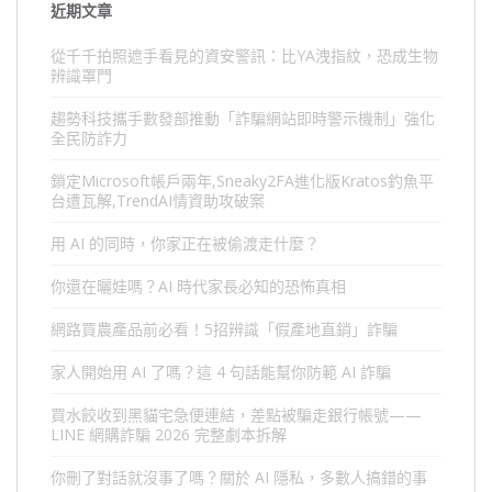
近期文章
從千千拍照遮手看見的資安警訊：比YA洩指紋，恐成生物
辨識罩門
趨勢科技攜手數發部推動「詐騙網站即時警示機制」強化
全民防詐力
鎖定Microsoft帳戶兩年,Sneaky2FA進化版Kratos釣魚平
台遭瓦解,TrendAI情資助攻破案
用 AI 的同時，你家正在被偷渡走什麼？
你還在曬娃嗎？AI 時代家長必知的恐怖真相
網路買農產品前必看！5招辨識「假產地直銷」詐騙
家人開始用 AI 了嗎？這 4 句話能幫你防範 AI 詐騙
買水餃收到黑貓宅急便連結，差點被騙走銀行帳號——
LINE 網購詐騙 2026 完整劇本拆解
你刪了對話就沒事了嗎？關於 AI 隱私，多數人搞錯的事