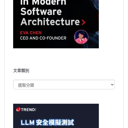
文章類別
文
章
類
別