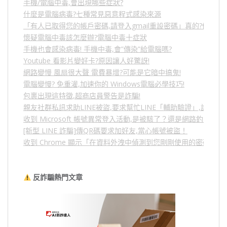
手機/電腦中毒,會出現哪些症狀?
什麼是電腦病毒?七種常見惡意程式感染來源
「有人已取得您的帳戶密碼,請登入gmail重設密碼」真的?假的?
懷疑電腦中毒該怎麼辦?電腦中毒十症狀
手機也會感染病毒! 手機中毒,會”傳染”給電腦嗎?
Youtube 看影片變好卡?原因讓人好驚訝!
網路變慢 風扇很大聲 電費暴增?可能是它暗中搞鬼!
電腦變慢? 免重灌,加速你的 Windows電腦必學技巧!
包裹出現這特徵,超商店員警告是詐騙!
親友社群私訊求助LINE被盜,要求幫忙LINE「輔助驗證」,詐騙
收到 Microsoft 帳號異常登入活動,是被駭了？還是網路釣魚？
[新型 LINE 詐騙]傳QR碼要求加好友,當心帳號被盜！
收到 Chrome 顯示「在資料外洩中偵測到您剛剛使用的密碼」
反詐騙熱門文章