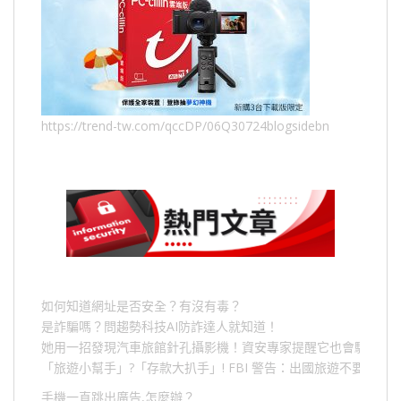
https://trend-tw.com/qccDP/06Q30724blogsidebn
如何知道網址是否安全？有沒有毒？
是詐騙嗎？問趨勢科技AI防詐達人就知道！
她用一招發現汽車旅館針孔攝影機！資安專家提醒它也會駭人成
「旅遊小幫手」
?
「存款大扒手」
! FBI
警告：出國旅遊不要做的
手機一直跳出廣告,怎麼辦？