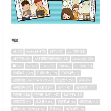
標籤
AI
(67)
Android
(145)
APT
(105)
apt 攻擊
(83)
APT攻擊
(53)
APT 進階持續性威脅
(93)
facebook
(100)
fb
(68)
IOE
(70)
IOT
(218)
Mac
(52)
PC-cillin
(87)
企業資安
(342)
勒索病毒
(302)
勒索軟體
(56)
勒索軟體 Ransomware
(196)
安全達人
(64)
手機
(96)
手機病毒
(87)
打詐週報
(52)
漏洞
(107)
漏洞攻擊
(115)
物聯網
(132)
物聯網（IoT）
(67)
社群網站
(54)
綁架病毒
(57)
網路安全
(58)
網路犯罪
(55)
網路釣魚
(69)
網路釣魚 Phishing
(167)
臉書
(92)
萬物聯網
(69)