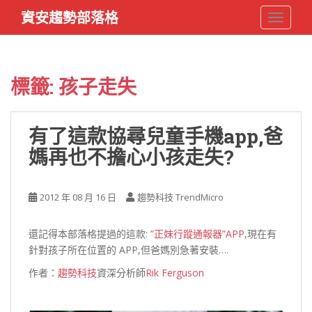
S
資安趨勢部落格
TOGGLE
k
i
p
t
標籤:
孩子走失
o
m
a
有了這款協尋兒童手機app,爸
i
媽再也不擔心小孩走失?
n
c
o
2012 年 08 月 16 日
趨勢科技 TrendMicro
n
t
e
還記得本部落格提過的這款:
”正妹行蹤通報器”APP
,現在有
n
針對孩子所在位置的 APP,但爸媽別急著安裝….
t
作者：
趨勢科技
資深分析師
Rik Ferguson