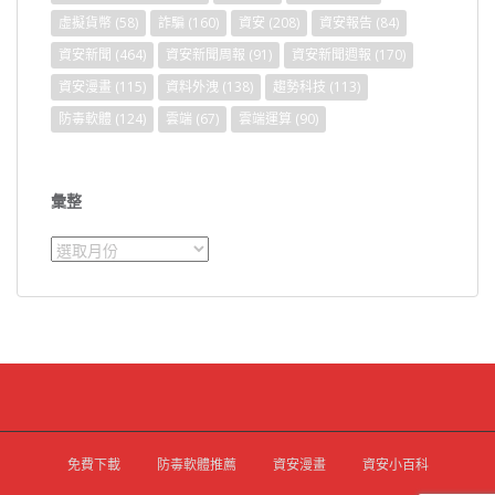
虛擬貨幣
(58)
詐騙
(160)
資安
(208)
資安報告
(84)
資安新聞
(464)
資安新聞周報
(91)
資安新聞週報
(170)
資安漫畫
(115)
資料外洩
(138)
趨勢科技
(113)
防毒軟體
(124)
雲端
(67)
雲端運算
(90)
彙整
彙
整
免費下載
防毒軟體推薦
資安漫畫
資安小百科