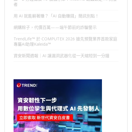
者
用 AI 就能躺著賺？「AI 自動賺錢」簡訊別點！
網購粽子，代價百萬——端午節前的詐騙警示
TrendLife™ 於 COMPUTEX 2026 搶先預覽業界首款家庭
專屬AI助理Kaleida™
資安新聞週報｜AI 讓漏洞武器化從一天縮短到一分鐘