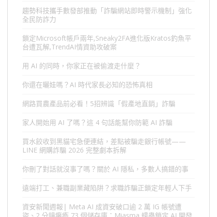
趨勢科技攜手數發部推動「詐騙網站即時警示機制」強化
全民防詐力
鎖定Microsoft帳戶兩年,Sneaky2FA進化版Kratos釣魚平
台遭瓦解,TrendAI情資助攻破案
用 AI 的同時，你家正在被偷渡走什麼？
你還在曬娃嗎？AI 時代家長必知的恐怖真相
網路買農產品前必看！5招辨識「假產地直銷」詐騙
家人開始用 AI 了嗎？這 4 句話能幫你防範 AI 詐騙
買水餃收到黑貓宅急便連結，差點被騙走銀行帳號——
LINE 網購詐騙 2026 完整劇本拆解
你刪了對話就沒事了嗎？關於 AI 隱私，多數人搞錯的事
遠端打工、兼職副業藏陷阱？求職詐騙正鎖定年輕人下手
資安新聞週報| Meta AI 成資安破口逾 2 萬 IG 帳號遭
盜、2 分鐘癱瘓 73 個儲存庫：Miasma 蠕蟲鎖定 AI 開發