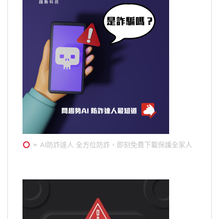
➣ AI防詐達人 全方位防詐，即刻免費下載保護全家人