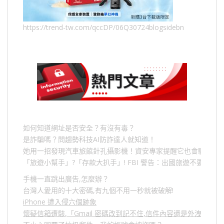
https://trend-tw.com/qccDP/06Q30724blogsidebn
如何知道網址是否安全？有沒有毒？
是詐騙嗎？問趨勢科技AI防詐達人就知道！
她用一招發現汽車旅館針孔攝影機！資安專家提醒它也會駭人成
「旅遊小幫手」
?
「存款大扒手」
! FBI
警告：出國旅遊不要做的
手機一直跳出廣告,怎麼辦？
台灣人愛用的十大密碼,有九個不用一秒就被破解!
iPhone 遭入侵六個跡象
懷疑信箱遭駭,「Gmail 密碼改到記不住,信件內容還是外洩？」