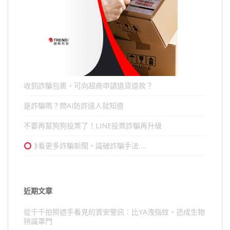
收到詐騙包裹，可向超商申請退貨退款？
是詐騙嗎？問AI防詐達人就知道
不要再幫狗狗投票了！LINE投票詐騙再升級
⟫看更多詐騙新聞，識破詐騙手法….
近期文章
從千千拍照遮手看見的資安警訊：比YA洩指紋，恐成生物
辨識罩門