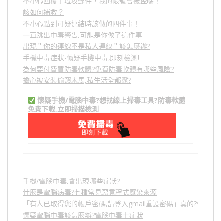
不小心回覆了垃圾郵件，我的帳號會被盜嗎？
該如何補救？
不小心點到可疑連結時該做的四件事！
一直跳出中毒警告,可能是你做了這件事
出現＂你的連線不是私人連線＂該怎麼辦?
手機中毒症狀-懷疑手機中毒,即刻檢測!
為何要付費買防毒軟體?免費防毒軟體有哪些風險?
擔心被安裝偷窺木馬,私生活全都露?
懷疑手機/電腦中毒?想找線上掃毒工具?防毒軟體
免費下載,立即掃描檢測
手機/電腦中毒,會出現哪些症狀?
什麼是電腦病毒?七種常見惡意程式感染來源
「有人已取得您的帳戶密碼,請登入gmail重設密碼」真的?假的?
懷疑電腦中毒該怎麼辦?電腦中毒十症狀