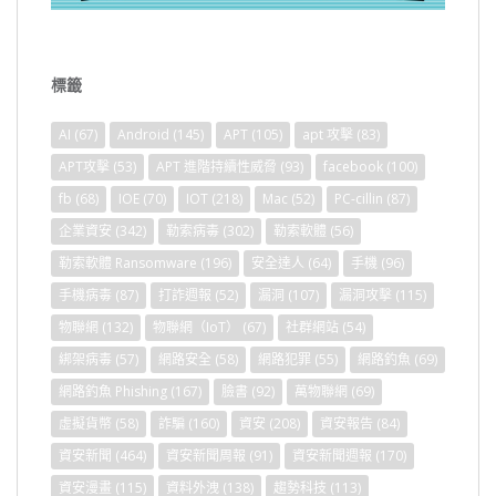
標籤
AI
(67)
Android
(145)
APT
(105)
apt 攻擊
(83)
APT攻擊
(53)
APT 進階持續性威脅
(93)
facebook
(100)
fb
(68)
IOE
(70)
IOT
(218)
Mac
(52)
PC-cillin
(87)
企業資安
(342)
勒索病毒
(302)
勒索軟體
(56)
勒索軟體 Ransomware
(196)
安全達人
(64)
手機
(96)
手機病毒
(87)
打詐週報
(52)
漏洞
(107)
漏洞攻擊
(115)
物聯網
(132)
物聯網（IoT）
(67)
社群網站
(54)
綁架病毒
(57)
網路安全
(58)
網路犯罪
(55)
網路釣魚
(69)
網路釣魚 Phishing
(167)
臉書
(92)
萬物聯網
(69)
虛擬貨幣
(58)
詐騙
(160)
資安
(208)
資安報告
(84)
資安新聞
(464)
資安新聞周報
(91)
資安新聞週報
(170)
資安漫畫
(115)
資料外洩
(138)
趨勢科技
(113)