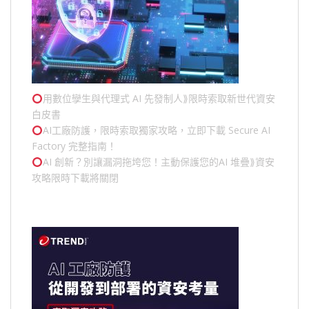
用數位孿生與代理式 AI 先發制人⟫限時索取新世代資安
白皮書
AI工廠防護，限時索取獨家攻略，立即下載 Secure AI
Factory 完整指南！
AI 創新？別讓漏洞拖垮您！主動保護您的
AI 堆疊
⟫資安
攻略限時下載將關閉