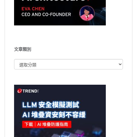
文章類別
文
章
類
別