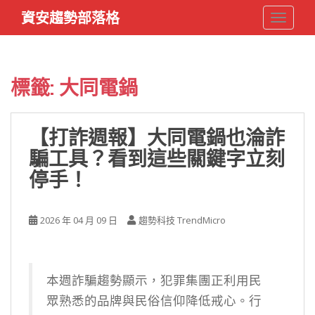
S
資安趨勢部落格
TOGGLE
k
i
p
t
標籤:
大同電鍋
o
m
a
【打詐週報】大同電鍋也淪詐
i
騙工具？看到這些關鍵字立刻
n
c
停手！
o
n
t
2026 年 04 月 09 日
趨勢科技 TrendMicro
e
n
t
本週詐騙趨勢顯示，犯罪集團正利用民
眾熟悉的品牌與民俗信仰降低戒心。行