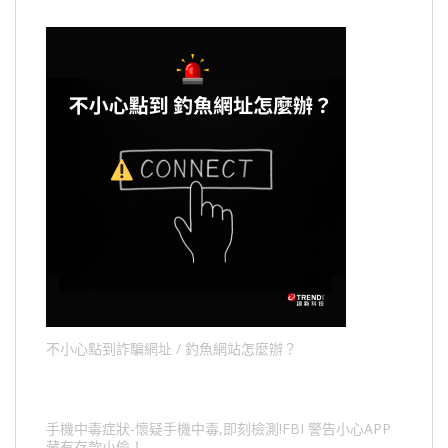
不小心點到詐騙網址 / 釣魚網站怎麼辦？
手機中毒症狀-懷疑手機中毒,即刻檢測!FBI 警告小心APP
藏有存款小偷！