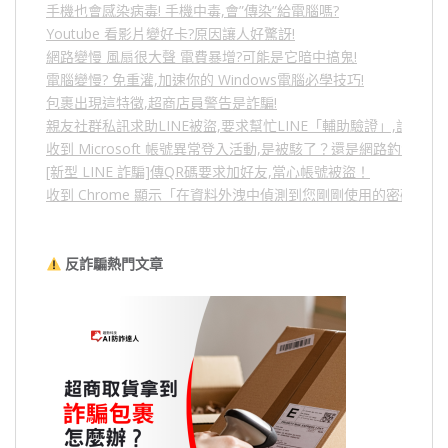
手機也會感染病毒! 手機中毒,會”傳染”給電腦嗎?
Youtube 看影片變好卡?原因讓人好驚訝!
網路變慢 風扇很大聲 電費暴增?可能是它暗中搞鬼!
電腦變慢? 免重灌,加速你的 Windows電腦必學技巧!
包裹出現這特徵,超商店員警告是詐騙!
親友社群私訊求助LINE被盜,要求幫忙LINE「輔助驗證」,詐騙
收到 Microsoft 帳號異常登入活動,是被駭了？還是網路釣魚？
[新型 LINE 詐騙]傳QR碼要求加好友,當心帳號被盜！
收到 Chrome 顯示「在資料外洩中偵測到您剛剛使用的密碼」
反詐騙熱門文章