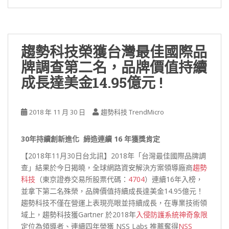
趨勢科技榮獲台灣最佳國際品
牌調查第二名，品牌價值持續
成長達美金14.95億元 !
2018 年 11 月 30 日
趨勢科技 TrendMicro
30
年持續創新進化
締造連續
16
年獲獎肯定
【2018年11月30日台北訊】2018年「台灣最佳國際品牌調
查」結果於今日揭曉，全球網路資安解決方案領導廠商
趨勢
科技
（東京證券交易所股票代碼：
4704
）連續16年入榜，
並拿下第二名殊榮，品牌價值持續成長達美金14.95億元！
趨勢科技不僅在營運上表現亮眼並持續成長，在專業技術領
域上，趨勢科技獲Gartner 於2018年
入侵防護系統神奇象限
定位為領導者、連續四年榮獲 NSS Labs 推薦奪得
NSS