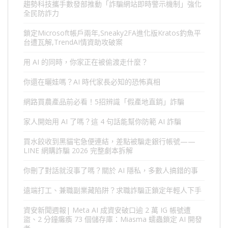
趨勢科技攜手數發部推動「詐騙網站即時警示機制」強化
全民防詐力
鎖定Microsoft帳戶兩年,Sneaky2FA進化版Kratos釣魚平
台遭瓦解,TrendAI情資助攻破案
用 AI 的同時，你家正在被偷渡走什麼？
你還在曬娃嗎？AI 時代家長必知的恐怖真相
網路買農產品前必看！5招辨識「假產地直銷」詐騙
家人開始用 AI 了嗎？這 4 句話能幫你防範 AI 詐騙
買水餃收到黑貓宅急便連結，差點被騙走銀行帳號——
LINE 網購詐騙 2026 完整劇本拆解
你刪了對話就沒事了嗎？關於 AI 隱私，多數人搞錯的事
遠端打工、兼職副業藏陷阱？求職詐騙正鎖定年輕人下手
資安新聞週報| Meta AI 成資安破口逾 2 萬 IG 帳號遭
盜、2 分鐘癱瘓 73 個儲存庫：Miasma 蠕蟲鎖定 AI 開發