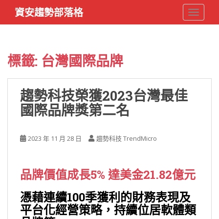
S
資安趨勢部落格
TOGGLE
k
i
p
t
標籤:
台灣國際品牌
o
m
a
趨勢科技榮獲2023台灣最佳
i
國際品牌獎第二名
n
c
o
2023 年 11 月 28 日
趨勢科技 TrendMicro
n
t
e
品牌價值成長5% 達美金21.82億元
n
t
憑藉連續100季獲利的財務表現及
平台化經營策略，持續位居軟體類