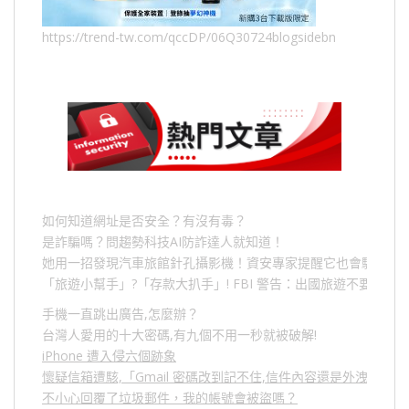
https://trend-tw.com/qccDP/06Q30724blogsidebn
如何知道網址是否安全？有沒有毒？
是詐騙嗎？問趨勢科技AI防詐達人就知道！
她用一招發現汽車旅館針孔攝影機！資安專家提醒它也會駭人成
「旅遊小幫手」
?
「存款大扒手」
! FBI
警告：出國旅遊不要做的
手機一直跳出廣告,怎麼辦？
台灣人愛用的十大密碼,有九個不用一秒就被破解!
iPhone 遭入侵六個跡象
懷疑信箱遭駭,「Gmail 密碼改到記不住,信件內容還是外洩？」
不小心回覆了垃圾郵件，我的帳號會被盜嗎？