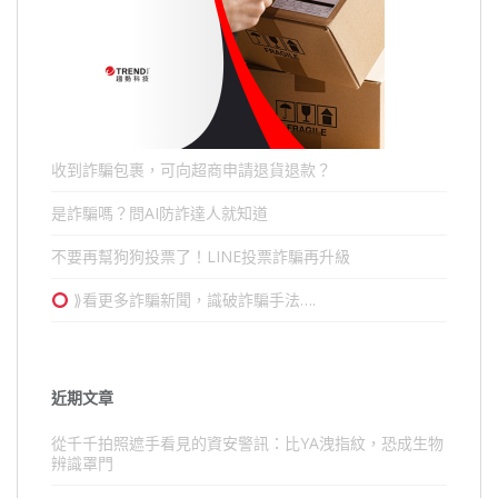
收到詐騙包裹，可向超商申請退貨退款？
是詐騙嗎？問AI防詐達人就知道
不要再幫狗狗投票了！LINE投票詐騙再升級
⟫看更多詐騙新聞，識破詐騙手法….
近期文章
從千千拍照遮手看見的資安警訊：比YA洩指紋，恐成生物
辨識罩門