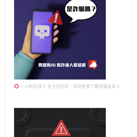
➣ AI防詐達人 全方位防詐，即刻免費下載保護全家人