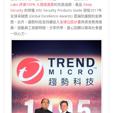
Labs 評測100% 入侵偵測率
的完美成績，產品
Deep
Security
則榮獲 Info Security Products Guide 頒發2017年
全球卓越獎 (Global Excellence Awards) 雲端防護類別金牌
獎。此外，趨勢科技並持續投入
全球公民計畫
與資安教育推
廣，鼓勵員工貢獻時間、分享所學、愛心回饋以期為社會盡
一份心力。