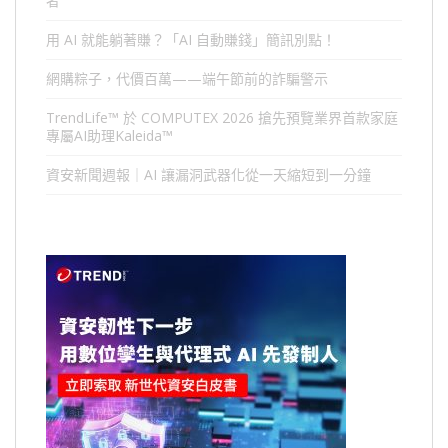
者
用 AI 就能躺著賺？「AI 自動賺錢」簡訊別點！
網購粽子，代價百萬——端午節前的詐騙警示
TrendLife™ 於 COMPUTEX 2026 搶先預覽業界首款家庭
專屬AI助理Kaleida™
資安新聞週報｜AI 讓漏洞武器化從一天縮短到一分鐘