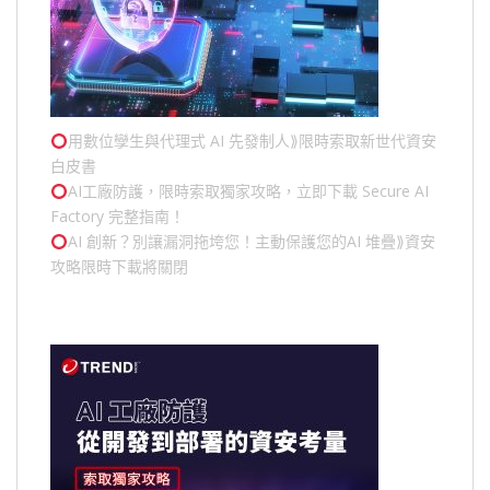
用數位孿生與代理式 AI 先發制人⟫限時索取新世代資安
白皮書
AI工廠防護，限時索取獨家攻略，立即下載 Secure AI
Factory 完整指南！
AI 創新？別讓漏洞拖垮您！主動保護您的
AI 堆疊
⟫資安
攻略限時下載將關閉