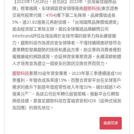
【2023年11月28日，台北訊】2023年「台灣最佳國際品
牌」榜單揭曉，全球網路資安領導廠商
趨勢科技
(東京證券
交易所股票代碼：
4704
)奪下第二名殊榮，品牌價值成長
5%，達21.82億美元再創佳績。「台灣國際品牌價值調查」
是由經濟部工業局主辦，委託全球權威品牌顧問公司
Interbrand評估台灣品牌於全球市場的競爭力與永續發展
力。趨勢科技作為資訊安全領導者，不僅持續精進研發符合
產業轉型發展趨勢的技術和產品方案，助企業與消費者應對
複雜嚴峻的網路威脅，亦延伸資安專業資源，永續深耕軟體
人才培育並為建立一個安全的資訊交換世界而努力。
趨勢科技
累積30逾年資安專業，2023年第三季連續達成100
季獲利，年營收成長率達13%，而整合資安平台在全球客戶
需求的推升下創造年度經常性收入年增20%、總計超過7.45
註一
億美元
，為該公司近年轉化經營策略、推動平台化轉型
締造佳績，更奠定趨勢科技在雲端資安和XDR（延伸式偵測
及回應）的領先地位。
繼續閱讀