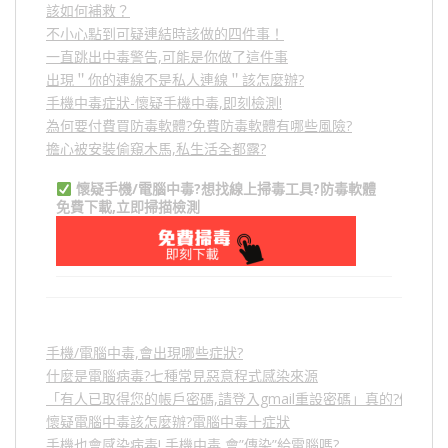
該如何補救？
不小心點到可疑連結時該做的四件事！
一直跳出中毒警告,可能是你做了這件事
出現＂你的連線不是私人連線＂該怎麼辦?
手機中毒症狀-懷疑手機中毒,即刻檢測!
為何要付費買防毒軟體?免費防毒軟體有哪些風險?
擔心被安裝偷窺木馬,私生活全都露?
懷疑手機/電腦中毒?想找線上掃毒工具?防毒軟體
免費下載,立即掃描檢測
手機/電腦中毒,會出現哪些症狀?
什麼是電腦病毒?七種常見惡意程式感染來源
「有人已取得您的帳戶密碼,請登入gmail重設密碼」真的?假的?
懷疑電腦中毒該怎麼辦?電腦中毒十症狀
手機也會感染病毒! 手機中毒,會”傳染”給電腦嗎?