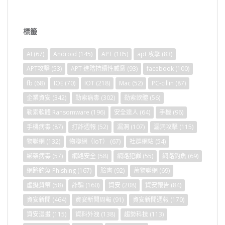
標籤
AI
(67)
Android
(145)
APT
(105)
apt 攻擊
(83)
APT攻擊
(53)
APT 進階持續性威脅
(93)
facebook
(100)
fb
(68)
IOE
(70)
IOT
(218)
Mac
(52)
PC-cillin
(87)
企業資安
(342)
勒索病毒
(302)
勒索軟體
(56)
勒索軟體 Ransomware
(196)
安全達人
(64)
手機
(96)
手機病毒
(87)
打詐週報
(52)
漏洞
(107)
漏洞攻擊
(115)
物聯網
(132)
物聯網（IoT）
(67)
社群網站
(54)
綁架病毒
(57)
網路安全
(58)
網路犯罪
(55)
網路釣魚
(69)
網路釣魚 Phishing
(167)
臉書
(92)
萬物聯網
(69)
虛擬貨幣
(58)
詐騙
(160)
資安
(208)
資安報告
(84)
資安新聞
(464)
資安新聞周報
(91)
資安新聞週報
(170)
資安漫畫
(115)
資料外洩
(138)
趨勢科技
(113)