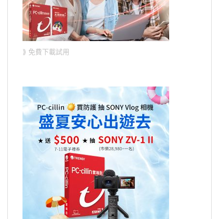
⟫ 免費下載試用