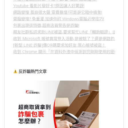
Youtube 看影片變好卡?原因讓人好驚訝!
網路變慢 風扇很大聲 電費暴增?可能是它暗中搞鬼!
電腦變慢? 免重灌,加速你的 Windows電腦必學技巧!
包裹出現這特徵,超商店員警告是詐騙!
親友社群私訊求助LINE被盜,要求幫忙LINE「輔助驗證」,詐騙
收到 Microsoft 帳號異常登入活動,是被駭了？還是網路釣魚？
[新型 LINE 詐騙]傳QR碼要求加好友,當心帳號被盜！
收到 Chrome 顯示「在資料外洩中偵測到您剛剛使用的密碼」
反詐騙熱門文章