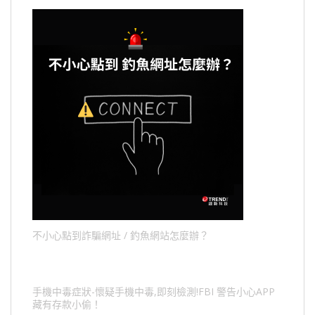
不小心點到詐騙網址 / 釣魚網站怎麼辦？
手機中毒症狀-懷疑手機中毒,即刻檢測!FBI 警告小心APP
藏有存款小偷！