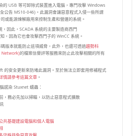
染的 USB 等可卸除式裝置進入電腦，專門攻擊 Windows
 資訊安全公告 MS10-046)。此漏洞會讓惡意程式入侵一些所謂
力公司或能源煉解廠用來控制生產和營運的系統。
 系統，因此，SCADA 系統的主要製造商西門
告通知，因為它也會攻擊西門子的 WinCC 系統。
碼版本就能防止這項威脅，此外，也還可透過
趨勢科
Network)
的檔案信譽評等服務來防止此攻擊相關的所有
soft 的安全更新來防堵此漏洞。至於無法立即套用修補程式
詳情請參考這篇文章
。
 Stuxnet 蠕蟲：
前，務必先加以掃瞄，以防止惡意程式擴散
資訊
司等公共基礎建設電腦和個人電腦
相
更多守株待兔惡意攻擊