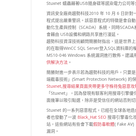
Stuxnet 蠕蟲藉著USB隨身碟等感染電力公
資訊安全廠商趨勢科技2010 年 10 月 6 日
程式提出嚴重警訊。該惡意程式的特徵是會自動
動化生產與控制（SCADA）系統，同時SCA
會藉由 USB設備和網路共享進行漫延。
趨勢科技資深技術顧問簡勝財指出，這是世界上首隻攻
的在取得WinCC SQL Server登入SQL
MS10-046 Windows 系統漏洞進行散
供解決方法
。
簡勝財進一步表示若為趨勢科技的用戶，只要是病
端截毒技術」(Smart Protection Netwo
Stuxnet,搜尋結果頁面夾帶更多守株待兔惡意攻
「Stuxnet」，因為發現有駭客利用搜尋引
面幾筆以吸引點選，除非是受信任的網站否則切
Stuxnet 的一系列惡意程式，已經在全球各地造
者也發動了一波
Black_Hat SEO
搜尋引擎毒化攻擊
站，這些網站有些會下載
假防毒軟體
( Fake 
漏洞。