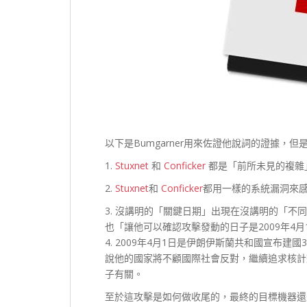
以下是Bumgarner用來佐證他說詞的證據，
1.
Stuxnet
和
Conficker
都是「前所未見的複雜
2.
Stuxnet
和
Conficker
都用一樣的系統漏洞來
3. 沒講明的「關鍵日期」出現在沒講明的「不
也「讓他可以確認攻擊發動的日子是2009年4月
4. 2009年4月1日是伊朗伊斯蘭共和國宣布
說他的國家將不顧國際社會反對，繼續追求核計
子有關。
至於這攻擊是如何做收尾的，最終的目標機器還坐落