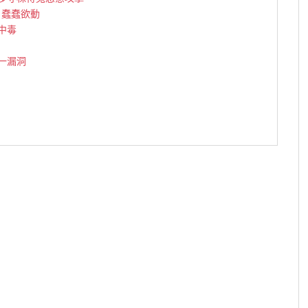
P 蠢蠢欲動
真中毒
一漏洞