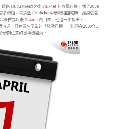
年透過 Duqu去確認之後
Stuxnet
的攻擊目標。到了2008
電腦。當這些 Conficker中毒電腦回報時，如果受害
記起來做為以後
Stuxnet
的目標。他進一步指出，
4 月1 日這惡名昭彰的「發動日期」（出現在2009年3
於伊朗位置的目標機器內。