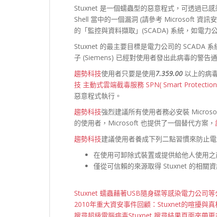
Stuxnet 是一個蠕蟲型的惡意程式，可透過已感
Shell 當中的一個漏洞 (請參考 Microsoft
的「監控與資料擷取」(SCADA) 系統，如電
Stuxnet 的最主要目標是電力公司的 SCADA
子 (Siemens) 已經對使用者發出此病毒的警
趨勢科技
使用者只要是使用
7.359.00
以上的病毒
技
主動式雲端截毒服務 SPN( Smart Protection 
惡意程式執行。
趨勢科技
強烈建議所有使用者務必安裝 Micro
的使用者，Microsoft 也提供了一個替代方案，
趨勢科技
建議使用者養成下列二點習慣來防止電腦感染
在使用可卸除式裝置或提供給他人使用之
僅從可信賴的來源取得 Stuxnet 的相關
Stuxnet 蠕蟲藉著USB隨身碟等感染電力公
2010年重大資安事件回顧：Stuxnet的喧擾與真
搜尋超級電腦病毒Stuxnet,搜尋結果頁面夾帶