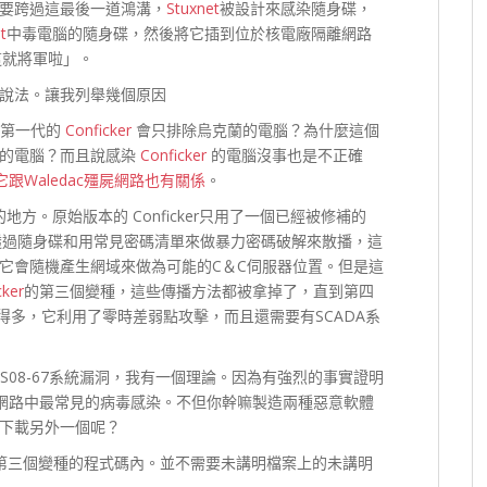
要跨過這最後一道鴻溝，
Stuxnet
被設計來感染隨身碟，
t
中毒電腦的隨身碟，然後將它插到位於核電廠隔離網路
這就將軍啦」。
說法。讓我列舉幾個原因
麼第一代的
Conficker
會只排除烏克蘭的電腦？為什麼這個
朗的電腦？而且說感染
Conficker
的電腦沒事也是不正確
它跟Waledac殭屍網路也有關係
。
方。原始版本的 Conficker只用了一個已經被修補的
了透過隨身碟和用常見密碼清單來做暴力密碼破解來散播，這
它會隨機產生網域來做為可能的C＆C伺服器位置。但是這
cker
的第三個變種，這些傳播方法都被拿掉了，直到第四
得多，它利用了零時差弱點攻擊，而且還需要有SCADA系
S08-67系統漏洞，我有一個理論。因為有強烈的事實證明
網路中最常見的病毒感染。不但你幹嘛製造兩種惡意軟體
下載另外一個呢？
第三個變種的程式碼內。並不需要未講明檔案上的未講明