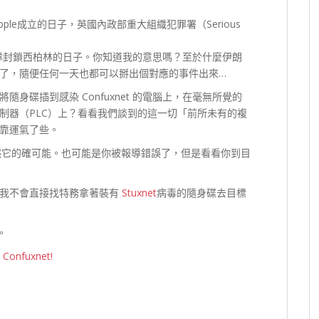
ple成立的日子，英國內政部重大組織犯罪署（Serious
軍隊封鎖西柏林的日子。你知道我的意思嗎？至於什麼伊朗
了，隨便任何一天也都可以掰出個對應的事件出來…
身碟插到感染 Confuxnet 的電腦上，在毫無所覺的
制器（PLC）上？看看我們談到的這一切「前所未有的複
靠運氣了些。
，當然它的確可能。也可能是你被報導錯誤了，但是看看你到目
麼我不會直接找特務拿著裝有
Stuxnet
病毒的隨身碟去目標
。
, Confuxnet!