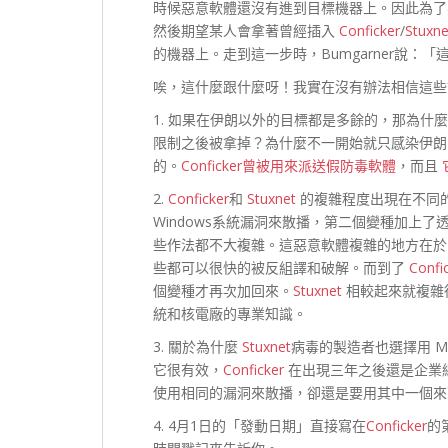
時候惡意軟體還沒有進到目標機器上。因此為了
然後期望某人會拿著曾經插入
Conficker
/
Stuxne
的機器上。走到這一步時，Bumgarner說：「
唉，這什麼跟什麼呀！我實在沒有辦法相信這些
1. 如果在伊朗以外的目標都是多餘的，那為什
限制之後被拿掉？為什麼不一開始就只感染伊
的。
Conficker曾被用來派送假防毒軟體
，而且
2.
Conficker
和
Stuxnet
的複雜程度出現在不同的地
Windows系統漏洞來散播，第二個變種加上
些作法都不大複雜。這惡意軟體複雜的地方在於
些都可以很快的被反組譯和破解。而到了
Confi
個變種才再次加回來。
Stuxnet
相較起來就複雜
統和核電廠的專業知識。
3. 關於為什麼
Stuxnet
病毒的製造者也選擇用 M
它很有效，
Conficker
在出現三年之後還是企業
使用相同的漏洞來散播，卻還是要用其中一個來
4. 4月1日的「發動日期」直接寫在
Conficker
的