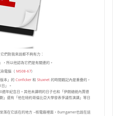
但是它們對我來說都不夠有力：
」，所以他認為它們是有關連的。
感染電腦（
MS08-67
）
同版本」的
Conficker
和
Stuxnet
的時間戳記內是重疊的，
1日」。
建國30週年紀念日。其他未講明的日子也和「伊朗總統內賈德
劃」還有「他在紐約哥倫比亞大學發表爭議性演講」等日
在它該在的地方 –核電廠裡面，Bumgarner也說在這