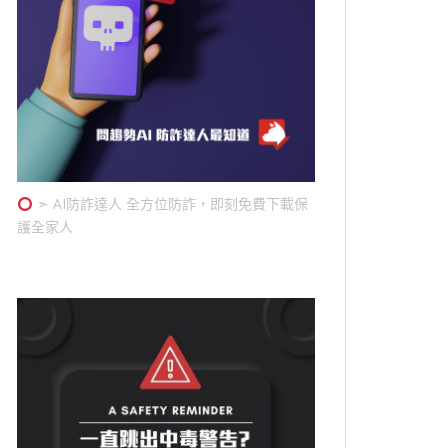
➣ AI防詐達人 全方位防詐，即刻免費下載保
護全家人