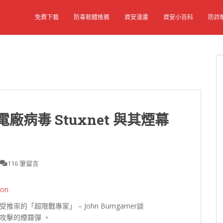
免費下載
防毒軟體推薦
資安漫畫
資安小百科
防詐
病毒 Stuxnet 與其煙幕
116 筆留言
son
崇的「超限戰專家」 – John Bumgarner談
攻擊的煙霧彈 。