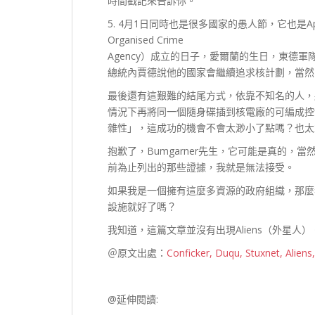
時間戳記來告訴你。
5. 4月1日同時也是很多國家的愚人節，它也是Ap
Organised Crime
Agency）成立的日子，愛爾蘭的生日，東德
總統內賈德說他的國家會繼續追求核計劃，當然
最後還有這艱難的結尾方式，依靠不知名的人，將隨
情況下再將同一個隨身碟插到核電廠的可編成控
雜性」，這成功的機會不會太渺小了點嗎？也太
抱歉了，Bumgarner先生，它可能是真的
前為止列出的那些證據，我就是無法接受。
如果我是一個擁有這麼多資源的政府組織，那
設施就好了嗎？
我知道，這篇文章並沒有出現Aliens（外星人）
＠原文出處：
Conficker, Duqu, Stuxnet, Aliens
@延伸閱讀: