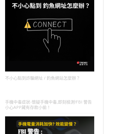
不小心點到詐騙網址 / 釣魚網站怎麼辦？
手機中毒症狀-懷疑手機中毒,即刻檢測!FBI 警告
小心APP藏有存款小偷！