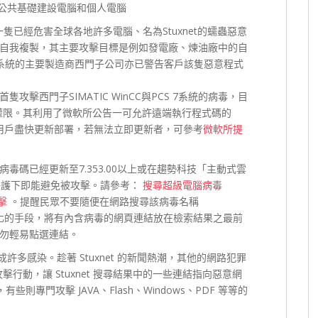
司等公共基礎建設電腦和個人電腦
針對一隻已經危害全球各地許多電腦、名為Stuxnet的蠕蟲惡意
自我複製，其主要攻擊目標是例如發電廠、煉油廠中的自
DA系統的主要製造商西門子公司亦已警告客戶該隻惡意程式
擊西門子SIMATIC WinCC與PCS 7系統的病毒，目
資料庫的權限。其利用了微軟所公告一可允許遠端執行程式碼的
佈。建議用戶盡快更新部署，若無法立即更新者，可參考
微軟所提
毒碼已經更新至7.353.00以上或在趨勢科技「主動式雲
rk) 的保護下即能避免被攻擊。請參考：
搜尋超級電腦病毒
擊
。提醒民眾不要隨便在網路搜尋該病毒名稱
擎優化的手段，將有內含病毒的網頁連結放在檢索結果之最前
勿輕易點選連結。
成許多感染。趁著 Stuxnet 的新聞熱潮，其他的網路犯罪
行動，讓 Stuxnet 搜尋結果中的一些連結指向惡意網
AV)，有些則專門攻擊 JAVA、Flash、Windows、PDF 等等的