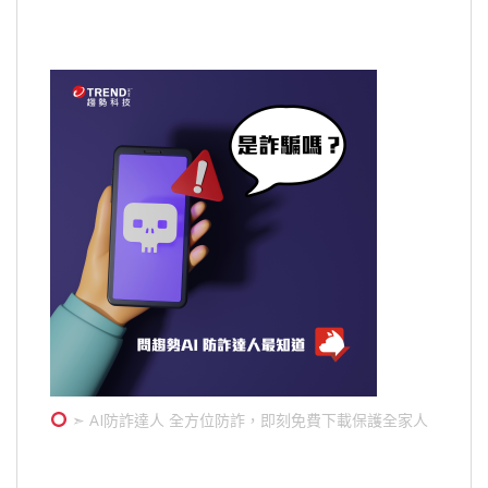
➣ AI防詐達人 全方位防詐，即刻免費下載保護全家人