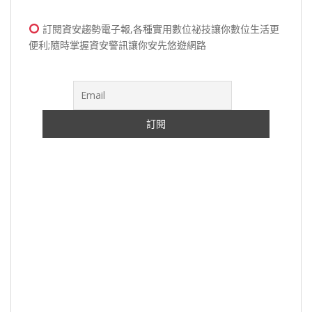
訂閱資安趨勢電子報,各種實用數位祕技讓你數位生活更
便利;隨時掌握資安警訊讓你安先悠遊網路