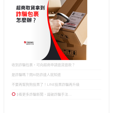
收到詐騙包裹，可向超商申請退貨退款？
是詐騙嗎？問AI防詐達人就知道
不要再幫狗狗投票了！LINE投票詐騙再升級
⟫看更多詐騙新聞，識破詐騙手法….