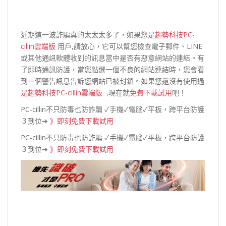
近期這一波詐騙真的太太太多了，如果您是
趨勢科技PC-
cillin雲端版
用戶,請放心，它可以幫您檢查電子郵件、LINE
或其他通訊軟體收到的訊息當中是否有惡意網站的連結。有
了即時通訊防護，當您點選一個不良的網站連結時，您會看
到一個警告訊息告訴您網站已被封鎖。如果您還沒有使用過
是
趨勢科技PC-cillin雲端版
,現在就
免費下載試用
吧！
PC-cillin不只防毒也防詐騙 ✓手機✓電腦✓平板，跨平台防護
３到位➔
》即刻免費下載試用
PC-cillin不只防毒也防詐騙 ✓手機✓電腦✓平板，跨平台防護
３到位➔
》即刻免費下載試用