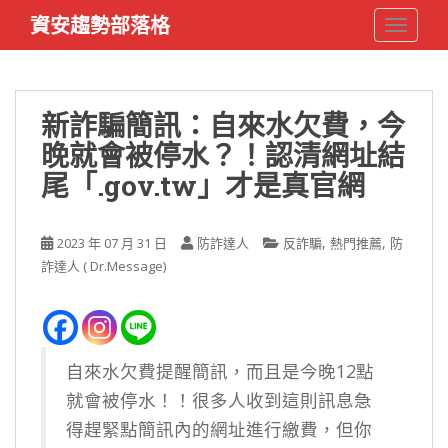
S
資安趨勢部落格
TOGGLE
k
i
p
t
新詐騙簡訊：自來水欠費，今
o
晚就會被停水？！認清網址結
m
a
尾「.gov.tw」才是真官網
i
n
c
,
,
2023 年 07 月 31 日
防詐達人
反詐騙
熱門推薦
防
o
詐達人 ( Dr.Message)
n
t
e
n
自來水欠費提醒簡訊，而且是今晚12點
t
就會被停水！！很多人收到這則訊息急
得趕緊點簡訊內的網址進行繳費，但你