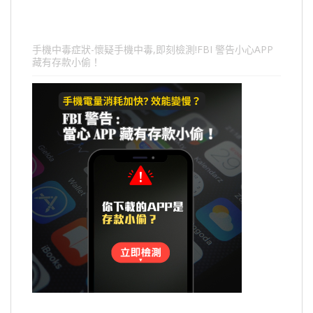
手機中毒症狀-懷疑手機中毒,即刻檢測!FBI 警告小心APP
藏有存款小偷！