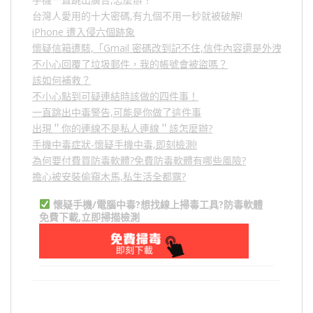
台灣人愛用的十大密碼,有九個不用一秒就被破解!
iPhone 遭入侵六個跡象
懷疑信箱遭駭,「Gmail 密碼改到記不住,信件內容還是外洩？」
不小心回覆了垃圾郵件，我的帳號會被盜嗎？
該如何補救？
不小心點到可疑連結時該做的四件事！
一直跳出中毒警告,可能是你做了這件事
出現＂你的連線不是私人連線＂該怎麼辦?
手機中毒症狀-懷疑手機中毒,即刻檢測!
為何要付費買防毒軟體?免費防毒軟體有哪些風險?
擔心被安裝偷窺木馬,私生活全都露?
懷疑手機/電腦中毒?想找線上掃毒工具?防毒軟體
免費下載,立即掃描檢測