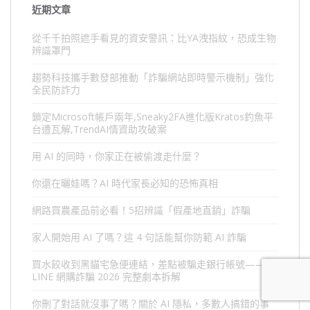
近期文章
從千千拍照遮手看見的資安警訊：比YA洩指紋，恐成生物
辨識罩門
趨勢科技攜手數發部推動「詐騙網站即時警示機制」強化
全民防詐力
鎖定Microsoft帳戶兩年,Sneaky2FA進化版Kratos釣魚平
台遭瓦解,TrendAI情資助攻破案
用 AI 的同時，你家正在被偷渡走什麼？
你還在曬娃嗎？AI 時代家長必知的恐怖真相
網路買農產品前必看！5招辨識「假產地直銷」詐騙
家人開始用 AI 了嗎？這 4 句話能幫你防範 AI 詐騙
買水餃收到黑貓宅急便連結，差點被騙走銀行帳號——
LINE 網購詐騙 2026 完整劇本拆解
你刪了對話就沒事了嗎？關於 AI 隱私，多數人搞錯的事