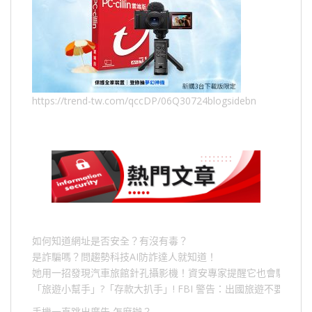
https://trend-tw.com/qccDP/06Q30724blogsidebn
如何知道網址是否安全？有沒有毒？
是詐騙嗎？問趨勢科技AI防詐達人就知道！
她用一招發現汽車旅館針孔攝影機！資安專家提醒它也會駭人成
「旅遊小幫手」
?
「存款大扒手」
! FBI
警告：出國旅遊不要做的
手機一直跳出廣告,怎麼辦？