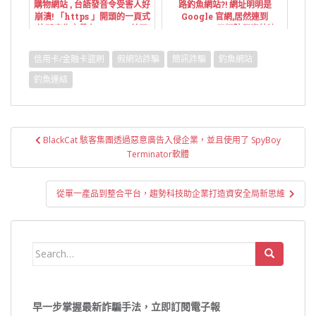
購物網站 , 台語發音令受害人好
路釣魚網站?! 網址明明是
崩潰! 「https 」開頭的一頁式
Google 官網,居然連到
詐騙廣告夾帶在 Yahoo 首頁
Yahoo!?...五招防個資外洩
熱門新聞中!
信用卡/金融卡盜刷
假網站詐騙
簡訊詐騙
釣魚網站
釣魚連結
文
BlackCat 駭客集團透過惡意廣告入侵企業，並且使用了 SpyBoy
章
Terminator軟體
導
覽
從單一產品到整合平台，趨勢科技助企業打造資安全局新思維
Search
for:
早一步掌握最新詐騙手法，立即訂閱電子報