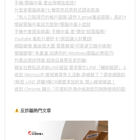
手機/電腦中毒,會出現哪些症狀?
什麼是電腦病毒?七種常見惡意程式感染來源
「有人已取得您的帳戶密碼,請登入gmail重設密碼」真的?假的?
懷疑電腦中毒該怎麼辦?電腦中毒十症狀
手機也會感染病毒! 手機中毒,會”傳染”給電腦嗎?
Youtube 看影片變好卡?原因讓人好驚訝!
網路變慢 風扇很大聲 電費暴增?可能是它暗中搞鬼!
電腦變慢? 免重灌,加速你的 Windows電腦必學技巧!
包裹出現這特徵,超商店員警告是詐騙!
親友社群私訊求助LINE被盜,要求幫忙LINE「輔助驗證」,詐騙
收到 Microsoft 帳號異常登入活動,是被駭了？還是網路釣魚？
[新型 LINE 詐騙]傳QR碼要求加好友,當心帳號被盜！
收到 Chrome 顯示「在資料外洩中偵測到您剛剛使用的密碼」
反詐騙熱門文章