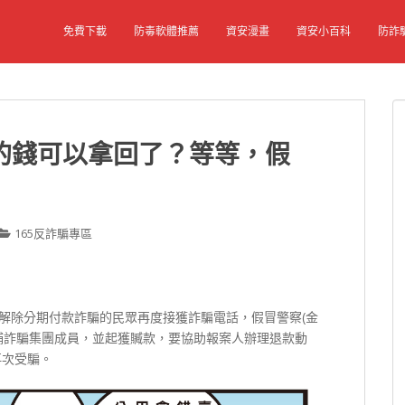
免費下載
防毒軟體推薦
資安漫畫
資安小百科
防詐
的錢可以拿回了？等等，假
165反詐騙專區
M解除分期付款詐騙的民眾再度接獲詐騙電話，假冒警察(金
捕詐騙集團成員，並起獲贓款，要協助報案人辦理退款動
再次受騙。