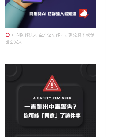
➣ AI防詐達人 全方位防詐，即刻免費下載保
護全家人