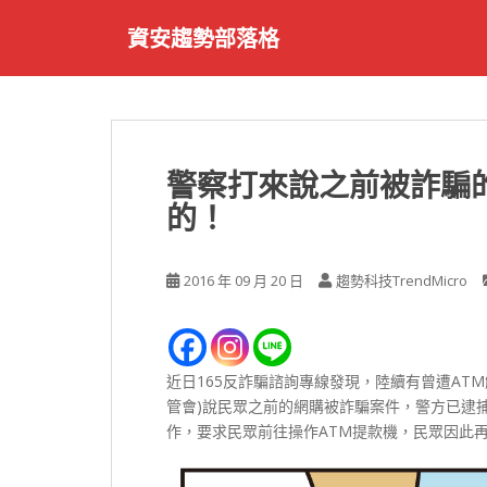
S
資安趨勢部落格
k
i
p
t
o
m
警察打來說之前被詐騙
a
的！
i
n
c
2016 年 09 月 20 日
趨勢科技TrendMicro
o
n
t
e
近日165反詐騙諮詢專線發現，陸續有曾遭AT
n
管會)說民眾之前的網購被詐騙案件，警方已逮
t
作，要求民眾前往操作ATM提款機，民眾因此