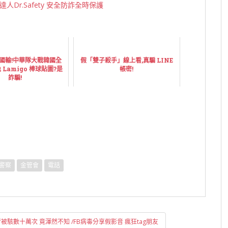
人Dr.Safety 安全防詐全時保護
國輸!中華隊大戰韓國全
假「雙子殺手」線上看,真騙 LINE
 Lamigo 棒球貼圖?是
帳密!
詐騙!
警察
金管會
電話
駭數十萬次 竟渾然不知 /FB病毒分享假影音 瘋狂tag朋友