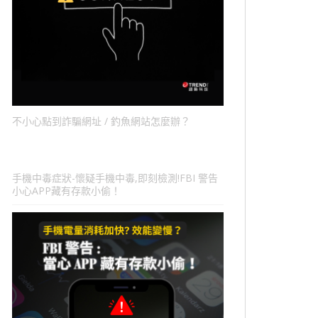
不小心點到詐騙網址 / 釣魚網站怎麼辦？
手機中毒症狀-懷疑手機中毒,即刻檢測!FBI 警告
小心APP藏有存款小偷！