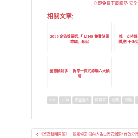
立即免費下載趨勢 安全達
相關文章:
2019 金偽獎票選:「 LINE 免費貼圖
唯一支持韓
詐騙」奪冠
勝,送 不死兔
優惠陷阱多！ 拆穿一頁式詐騙六大陷
阱
165
ATM
安全達人
檢察官
破案
詐騙
文
《資安新聞周報》一銀盜領案 圈內人告白資安漏洞/ 倫敦分行被