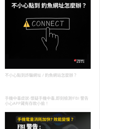
不小心點到詐騙網址 / 釣魚網站怎麼辦？
手機中毒症狀-懷疑手機中毒,即刻檢測!FBI 警告
小心APP藏有存款小偷！