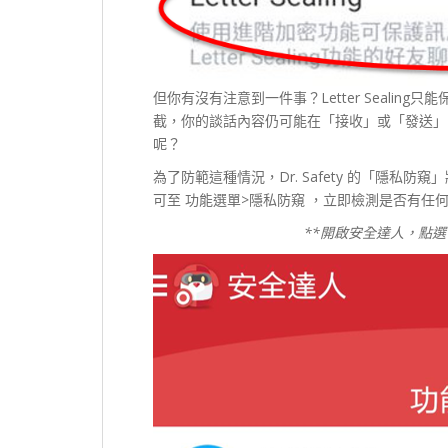
但你有沒有注意到一件事？Letter Seali
截，你的談話內容仍可能在「接收」或「發送」
呢？
為了防範這種情況，Dr. Safety 的「隱
可至 功能選單>隱私防窺 ，立即檢測是否有任何威
**開啟安全達人，點