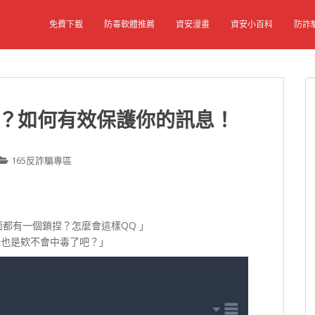
免費下載
防毒軟體推薦
資安漫畫
資安小百科
防詐
了？如何有效保護你的訊息！
165反詐騙專區
面都有一個鎖捏？怎麼會這樣QQ 」
我也是欸不會中毒了吧？」