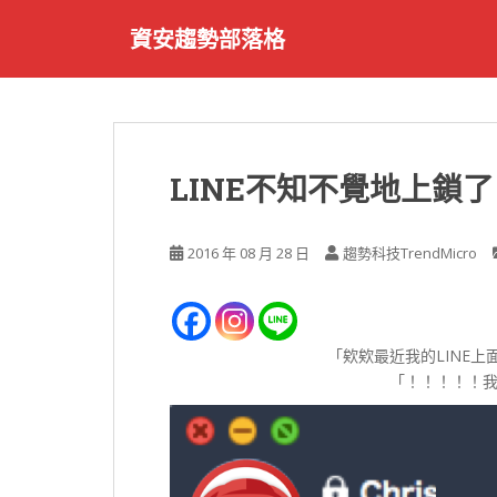
S
資安趨勢部落格
k
i
p
t
o
m
LINE不知不覺地上鎖
a
i
n
2016 年 08 月 28 日
趨勢科技TrendMicro
c
o
n
t
「欸欸最近我的LINE上
e
「！！！！！
n
t