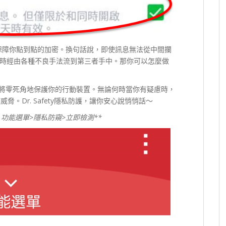
ng只能保障你點到點的加密。換句話說，即使訊息無法從中間攔
時經由各種不良手法流到第三者手中。
那你可以怎麼做
私防窺」將零死角地保護你的行動裝置。無論何時當你有疑慮時，
脅。Dr. Safety隱私防護，讓你安心說悄悄話～
選
功能選單>隱私防窺>
立即檢測**