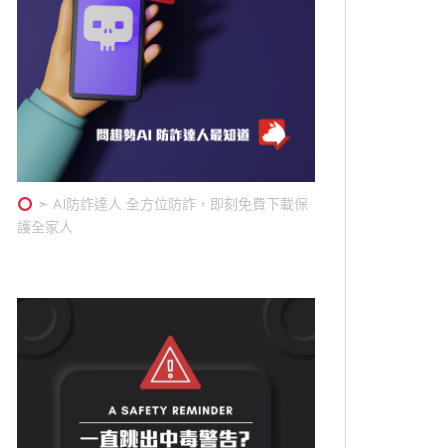
➣ AI防詐達人 全方位防詐，即刻免費下載保
護全家人