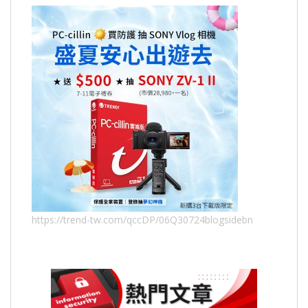
https://trend-tw.com/qccDP/06Q30724blogsidebn