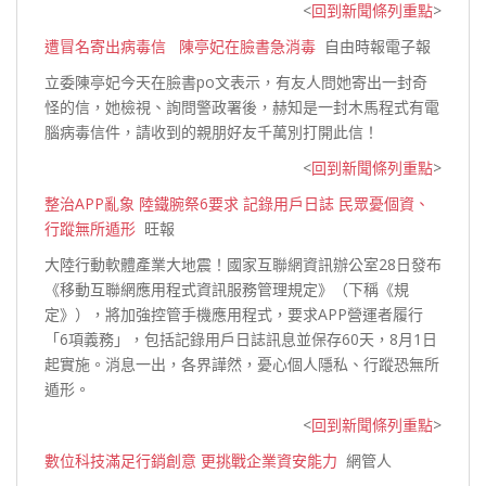
<
回到新聞條列重點
>
遭冒名寄出病毒信 陳亭妃在臉書急消毒
自由時報電子報
立委陳亭妃今天在臉書po文表示，有友人問她寄出一封奇
怪的信，她檢視、詢問警政署後，赫知是一封木馬程式有電
腦病毒信件，請收到的親朋好友千萬
別打開此信！
<
回到新聞條列重點
>
整治APP亂象 陸鐵腕祭6要求 記錄用戶日誌 民眾憂個資、
行蹤無所遁形
旺報
大陸行動軟體產業大地震！國家互聯網資訊辦公室28日發布
《移動互聯網應用程式資訊服務管理規定》（下稱《規
定》），將加強控管手機應用程式，要求APP營運者履行
「6項義務」，包括記錄用戶日誌訊息並保存60天，8月1日
起實施。消息一出，各界譁然，憂心個人隱私、
行蹤恐無所
遁形。
<
回到新聞條列重點
>
數位科技滿足行銷創意 更挑戰企業資安能力
網管人