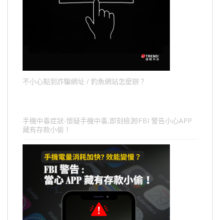
不小心點到詐騙網址 / 釣魚網站怎麼辦？
手機中毒症狀-懷疑手機中毒,即刻檢測!FBI 警告小心APP
藏有存款小偷！