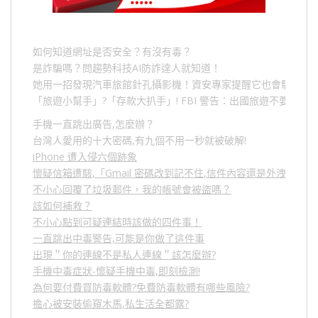
如何知道網址是否安全？有沒有毒？
是詐騙嗎？問趨勢科技AI防詐達人就知道！
她用一招發現汽車旅館針孔攝影機！資安專家提醒它也會駭人成
「旅遊小幫手」
?
「存款大扒手」
! FBI
警告：出國旅遊不要做的
手機一直跳出廣告,怎麼辦？
台灣人愛用的十大密碼,有九個不用一秒就被破解!
iPhone 遭入侵六個跡象
懷疑信箱遭駭,「Gmail 密碼改到記不住,信件內容還是外洩？」
不小心回覆了垃圾郵件，我的帳號會被盜嗎？
該如何補救？
不小心點到可疑連結時該做的四件事！
一直跳出中毒警告,可能是你做了這件事
出現＂你的連線不是私人連線＂該怎麼辦?
手機中毒症狀-懷疑手機中毒,即刻檢測!
為何要付費買防毒軟體?免費防毒軟體有哪些風險?
擔心被安裝偷窺木馬,私生活全都露?