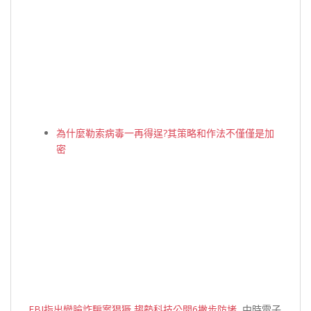
為什麼勒索病毒一再得逞?其策略和作法不僅僅是加
密
FBI指出變臉詐騙案猖獗 趨勢科技公開6撇步防堵
中時電子