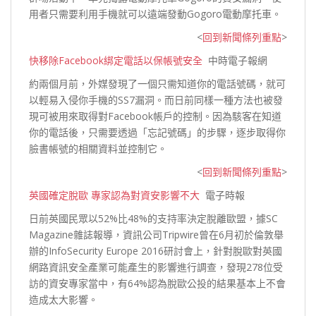
用者只需要利用手機就可以遠端發動
Gogoro電動摩托車。
<
回到新聞條列重點
>
快移除Facebook綁定電話以保帳號安全
中時電子報網
約兩個月前，外媒發現了一個只需知道你的電話號碼，就可
以輕易入侵你手機的SS7漏洞。而日前同樣一種方法也被發
現可被用來取得對Facebook帳戶的控制。因為駭客在知道
你的電話後，只需要透過「忘記號碼」的步驟，逐步取得你
臉書帳號的相關資料並
控制它。
<
回到新聞條列重點
>
英國確定脫歐 專家認為對資安影響不大
電子時報
日前英國民眾以52%比48%的支持率決定脫離歐盟，據SC
Magazine雜誌報導，資訊公司Tripwire曾在6月初於倫敦舉
辦的InfoSecurity Europe 2016研討會上，針對脫歐對英國
網路資訊安全產業可能產生的影響進行調查，發現278位受
訪的資安專家當中，有64%認為脫歐公投的結果基本上不會
造成太大影響。