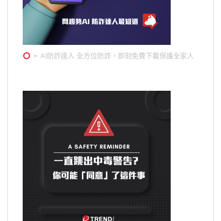
➣ AI防詐達人 全方位防詐，即刻免費下載保護全家人