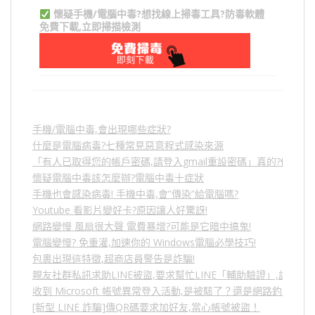
懷疑手機/電腦中毒?想找線上掃毒工具?防毒軟體
免費下載,立即掃描檢測
手機/電腦中毒,會出現哪些症狀?
什麼是電腦病毒?七種常見惡意程式感染來源
「有人已取得您的帳戶密碼,請登入gmail重設密碼」真的?假的?
懷疑電腦中毒該怎麼辦?電腦中毒十症狀
手機也會感染病毒! 手機中毒,會”傳染”給電腦嗎?
Youtube 看影片變好卡?原因讓人好驚訝!
網路變慢 風扇很大聲 電費暴增?可能是它暗中搞鬼!
電腦變慢? 免重灌,加速你的 Windows電腦必學技巧!
包裹出現這特徵,超商店員警告是詐騙!
親友社群私訊求助LINE被盜,要求幫忙LINE「輔助驗證」,詐騙
收到 Microsoft 帳號異常登入活動,是被駭了？還是網路釣魚？
[新型 LINE 詐騙]傳QR碼要求加好友,當心帳號被盜！