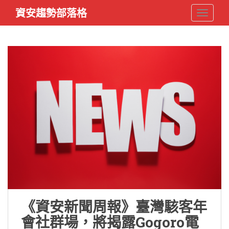
S
資安趨勢部落格
TOGGLE
k
i
p
t
o
m
a
i
n
c
o
n
t
e
n
t
《資安新聞周報》臺灣駭客年
會社群場，將揭露Gogoro電