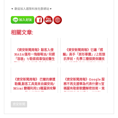
▼ 歡迎加入趨勢科技社群網站▼
相關文章:
《資安新聞周報》駭客入侵
《資安新聞周報》它讓「照
NASA僅用一塊樹莓派/ 何謂
騙」高手「原形畢露」/上街頭
「容器」?/勒索病毒強迫醫生
抗爭前，先學三種個資保護技
罷工! 佛州市政遭「癱瘓3周」
巧 /新手駭客用“軍事級”工具,
付1800萬贖金救資料
攻擊使用過時系統的企業
《資安新聞周報》 巴爾的摩遭
《資安新聞周報》Google 服
勒贖,駭客工具竟來自國安局/
務不再支援華為代表什麼?/宣
Mirai 變種利用13種漏洞攻擊
稱握有勒索軟體解密技術，竟
路由器等裝置
是瞞著客戶付贖金 / 工研院：
台灣是網攻熱點，造就資安人
才經實戰演練素質高
資安新聞