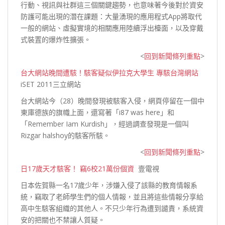
行動、視訊與社群這三個關鍵趨勢，也意味著今後對於資安
防護可能出現的潛在課題：大量湧現的應用程式App將取代
一般的網站、虛擬實境的相關應用陸續浮出檯面，以及穿戴
式裝置的
爆炸性擴張。
<
回到新聞條列重點
>
台大網站晚間遭駭！駭客疑似伊拉克大學生 專駭台灣網站
iSET 2011三立網站
台大網站今（28）晚間發現被駭客入侵，網頁停留在一個中
東庫德族的旗幟上面，還寫著「i87 was here」和
「Remember Iam Kurdish」，經過調查發現是一個叫
Rizgar halshoy的
駭客所駭。
<
回到新聞條列重點
>
日17歲天才駭客！ 竊6校21萬份個資
壹電視
日本佐賀縣一名17歲少年，涉嫌入侵了該縣的教育情報系
統，竊取了老師學生們的個人情報，並且將這些情報分享給
高中生駭客組織的其他人。不只少年行為遭到譴責，系統資
安的把關也不禁
讓人質疑。