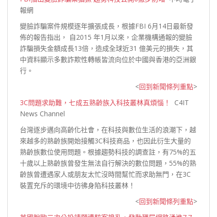
報網
變臉詐騙案件規模逐年擴張成長，根據FBI 6月14日最新發
佈的報告指出， 自2015 年1月以來，企業機構通報的變臉
詐騙損失金額成長13倍，造成全球近31 億美元的損失，其
中資料顯示多數詐欺性轉帳皆流向位於中國與香港的亞洲
銀
行。
<
回到新聞條列重點
>
3C問題求助難，七成五熟齡族入科技叢林真煩惱！
C4IT
News Channel
台灣逐步邁向高齡化社會，在科技與數位生活的浪潮下，越
來越多的熟齡族開始接觸3C科技商品，也因此衍生大量的
熟齡族數位使用問題。根據趨勢科技的調查註，有75%的五
十歲以上熟齡族曾發生無法自行解決的數位問題，55%的熟
齡族曾遭遇家人或朋友太忙沒時間幫忙而求助無門，在3C
裝置充斥的環境中彷彿身陷科
技叢林！
<
回到新聞條列重點
>