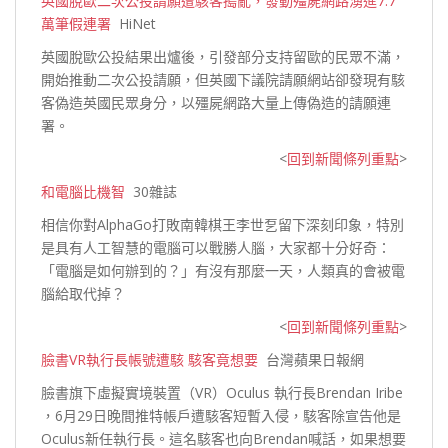
英國脫歐二次公投請願遭駭客搗亂，發動殭屍網路湧進7.7
萬筆假連署
HiNet
英國脫歐公投結果出爐後，引發部分支持留歐的民眾不滿，
開始推動二次公投請願，但英國下議院請願網站卻發現有駭
客偽造英國民眾身分，以殭屍網路大量上傳偽造的
請願連
署。
<
回到新聞條列重點
>
和電腦比機智
30雜誌
相信你對AlphaGo打敗南韓棋王李世乭留下深刻印象，特別
是具有人工智慧的電腦可以戰勝人腦，大家都十分好奇：
「電腦是如何辦到的？」有沒有那麼一天，人類真的會被電
腦
給取代掉？
<
回到新聞條列重點
>
臉書VR執行長帳號遭駭 駭客竟想要
台灣蘋果日報網
臉書旗下虛擬實境裝置（VR）Oculus 執行長Brendan Iribe
，6月29日晚間推特帳戶遭駭客短暫入侵，駭客除宣告他是
Oculus新任執行長。這名駭客也向Brendan喊話，如果想要