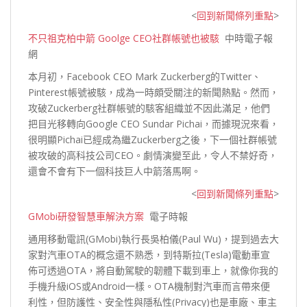
<
回到新聞條列重點
>
不只祖克柏中箭 Goolge CEO社群帳號也被駭
中時電子報
網
本月初，Facebook CEO Mark Zuckerberg的Twitter、
Pinterest帳號被駭，成為一時頗受關注的新聞熱點。然而，
攻破Zuckerberg社群帳號的駭客組織並不因此滿足，他們
把目光移轉向Google CEO Sundar Pichai，而據現況來看，
很明顯Pichai已經成為繼Zuckerberg之後，下一個社群帳號
被攻破的高科技公司CEO。劇情演變至此，令人不禁好奇，
還會不會有下一個科技巨人
中箭落馬啊。
<
回到新聞條列重點
>
GMobi研發智慧車解決方案
電子時報
通用移動電訊(GMobi)執行長吳柏儀(Paul Wu)，提到過去大
家對汽車OTA的概念還不熟悉，到特斯拉(Tesla)電動車宣
佈可透過OTA，將自動駕駛的韌體下載到車上，就像你我的
手機升級iOS或Android一樣。OTA機制對汽車而言帶來便
利性，但防護性、安全性與隱私性(Privacy)也是車廠、車主