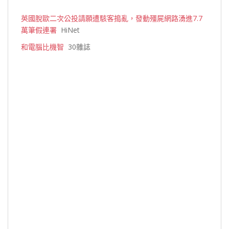
英國脫歐二次公投請願遭駭客搗亂，發動殭屍網路湧進7.7
萬筆假連署
HiNet
和電腦比機智
30雜誌