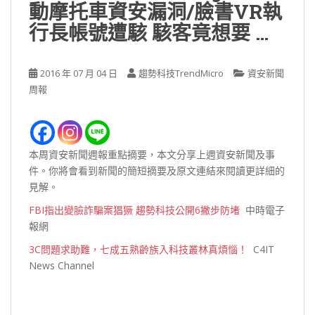
動摩托車資安漏洞/臉書VR執
行長帳號遭駭 駭客竟想要 …
2016 年 07 月 04 日
趨勢科技TrendMicro
資安新聞
周報
本周資安新聞週報重點摘要，本文分享上週資安新聞及事
件。你將會看到新聞的簡短摘要及原文連結來閱讀更詳細的
見解。
FBI指出變臉詐騙案猖獗 趨勢科技公開6撇步防堵
中時電子
報網
3C問題求助難，七成五熟齡族入科技叢林真煩惱！
C4IT
News Channel