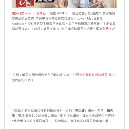
趨勢科技PC-cillin雲端版
，榮獲 AV-TEST 「最佳防護」獎,領先28 款家用資
安產品防毒軟體 ,可跨平台同時支援安裝於Windows、Mac電腦及
Android、iOS 智慧型手機與平板電腦，採用全球獨家趨勢科技「主動式雲
端截毒技術」，以領先業界平均 50 倍的速度防禦惡意威脅！即刻
免費下載
《 想了解更多關於網路安全的秘訣和建議，只要到
趨勢科技粉絲網頁
或下
面的按鈕按讚 》
《提醒》將滑鼠游標移動到粉絲頁右上方的
「已說讚」
欄位，勾選
「搶先
看」
選項
,
最新貼文就會優先顯示在動態消息頂端，讓你不會錯過任何更新。
*手機版直接前往專頁首頁，下拉追蹤中，就能將粉絲專頁設定搶先看。