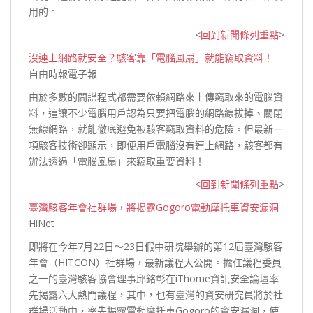
用的。
<
回到新聞條列重點
>
沒連上網路就安全？駭客靠「電腦風扇」就能竊取資料！
自由時報電子報
由於多數的間諜程式都需要依賴網路來上傳竊取來的電腦資
料，這讓不少電腦用戶認為只要把電腦的網路線拔掉、關閉
無線網路，就能徹底避免被駭客竊取資料的危險。但最新一
項駭客技術卻顯示，即便用戶電腦沒有連上網路，駭客都有
辦法透過「電腦風扇」來竊取
重要資料！
<
回到新聞條列重點
>
臺灣駭客年會社群場，將揭露Gogoro電動摩托車資安漏洞
HiNet
即將在今年7月22日～23日假中研院舉辦的第12屆臺灣駭客
年會（HITCON）社群場，最新議程大公開。擔任議程委員
之一的臺灣駭客協會理事邱銘彰在iThome資訊安全論壇率
先揭露六大熱門議程，其中，也有臺灣的資安研究員將於社
群場活動中，率先揭露電動摩托車Gogoro的資安漏洞，使