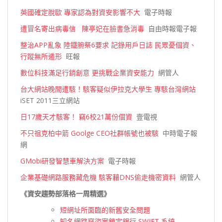
英國確定脫歐 專家認為對資安影響不大
電子時報
遭冒名寄出病毒信 陳亭妃在臉書急消毒
自由時報電子報
整治APP亂象 陸鐵腕祭6要求 記錄用戶日誌 民眾憂個資、
行蹤無所遁形
旺報
數位科技滿足行銷創意 更挑戰企業資安能力
網管人
台大網站晚間遭駭！駭客疑似伊拉克大學生 專駭台灣網站
iSET 2011三立網站
日17歲天才駭客！ 竊6校21萬份個資
壹電視
不只祖克柏中箭 Goolge CEO社群帳號也被駭
中時電子報
網
GMobi研發智慧車解決方案
電子時報
企業基礎網路服務藏危機 駭客藉DNS偷走機密資料
網管
人
《資安趨勢部落格一周精選》
短網址所面臨的新舊安全問題
知名網路竊盜案鎖定銀行 SWIFT 系統