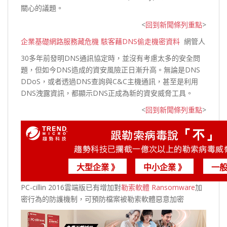
關心的
議題。
<
回到新聞條列重點
>
企業基礎網路服務藏危機 駭客藉DNS偷走機密資料
網管人
30多年前發明DNS通訊協定時，並沒有考慮太多的安全問
題，但如今DNS造成的資安風險正日漸升高。無論是DNS
DDoS，或者透過DNS查詢與C&C主機通訊，甚至是利用
DNS洩露資訊，都顯示DNS正成為新的資安
威脅工具。
<
回到新聞條列重點
>
大型企業 》
中小企業 》
一般
PC-cillin 2016雲端版已有增加對
勒索軟體 Ransomware
加
密行為的防護機制，可預防檔案被勒索軟體惡意加密