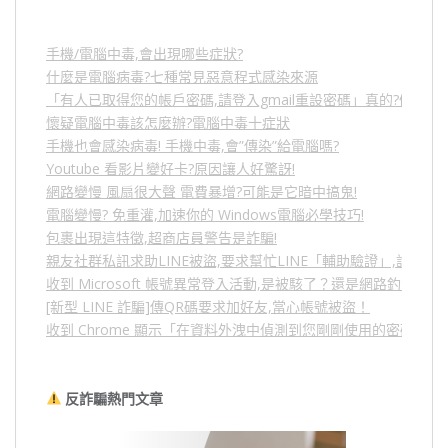
手機/電腦中毒,會出現哪些症狀?
什麼是電腦病毒?七種常見惡意程式感染來源
「有人已取得您的帳戶密碼,請登入gmail重設密碼」真的?假的?
懷疑電腦中毒該怎麼辦?電腦中毒十症狀
手機也會感染病毒! 手機中毒,會”傳染”給電腦嗎?
Youtube 看影片變好卡?原因讓人好驚訝!
網路變慢 風扇很大聲 電費暴增?可能是它暗中搞鬼!
電腦變慢? 免重灌,加速你的 Windows電腦必學技巧!
包裹出現這特徵,超商店員警告是詐騙!
親友社群私訊求助LINE被盜,要求幫忙LINE「輔助驗證」,詐騙
收到 Microsoft 帳號異常登入活動,是被駭了？還是網路釣魚？
[新型 LINE 詐騙]傳QR碼要求加好友,當心帳號被盜！
收到 Chrome 顯示「在資料外洩中偵測到您剛剛使用的密碼」
反詐騙熱門文章