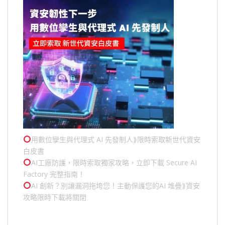
用數位孿生與代理式 AI 先發制人⟫限時索取新世代資安
白皮書
AI工廠防護，限時索取獨家攻略，立即下載 Secure AI
Factory 完整指南！
AI 創新？別讓漏洞拖垮您！主動保護您的
AI 堆疊
⟫資安
攻略限時下載將關閉