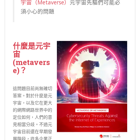
宇宙（Metaverse）
元宇宙先驅們可能必
須小心的問題
什麼是元宇
宙
(metavers
e)？
這問題目前尚無確切
答案。對於什麼是元
宇宙，以及它在更大
的網際網路世界中的
定位如何，人們的意
見相當分歧。不過元
宇宙目前還在早期發
展階段，許多企業正