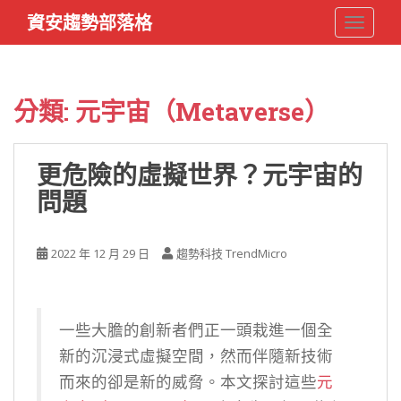
S
資安趨勢部落格
TOGGLE
k
i
p
t
分類:
元宇宙（Metaverse）
o
m
a
更危險的虛擬世界？元宇宙的
i
問題
n
c
o
2022 年 12 月 29 日
趨勢科技 TrendMicro
n
t
e
n
一些大膽的創新者們正一頭栽進一個全
t
新的沉浸式虛擬空間，然而伴隨新技術
而來的卻是新的威脅。本文探討這些
元