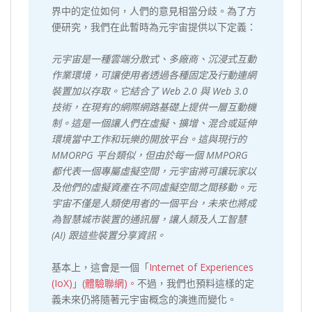
界中的定位如何，人們的意見相當分歧。為了方
便研究，我們在此暫時為元宇宙提供以下定義：
元宇宙是一種雲端分散式、多廠商、沉浸式互動
作業環境，可讓使用者透過各種固定及行動連網
裝置加以存取。它結合了 Web 2.0 與 Web 3.0
技術，在現有的網際網路基礎上提供一層互動機
制。這是一個讓人們在虛擬、擴增、混合或延伸
環境當中工作和玩樂的開放平台。這與現行的
MMORPG 平台類似，但由於每一個 MMPORG
都代表一個專屬虛擬空間，元宇宙將可讓玩家以
及他們的虛擬資產在不同虛擬空間之間移動。元
宇宙不僅是人類使用者的一個平台，未來也將成
為智慧城市裝置的通訊層，讓人類及人工智慧
(AI) 跟這些裝置分享資訊。
基本上，這會是一個「
Internet of Experiences
(IoX)」(體驗聯網)。
不過，我們也預料這樣的定
義未來仍將隨著元宇宙概念的演進而變化。