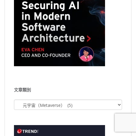
文章類別
文
章
類
別