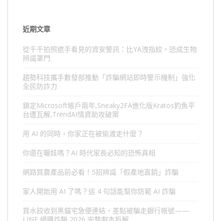
近期文章
從千千拍照遮手看見的資安警訊：比YA洩指紋，恐成生物
辨識罩門
趨勢科技攜手數發部推動「詐騙網站即時警示機制」強化
全民防詐力
鎖定Microsoft帳戶兩年,Sneaky2FA進化版Kratos釣魚平
台遭瓦解,TrendAI情資助攻破案
用 AI 的同時，你家正在被偷渡走什麼？
你還在曬娃嗎？AI 時代家長必知的恐怖真相
網路買農產品前必看！5招辨識「假產地直銷」詐騙
家人開始用 AI 了嗎？這 4 句話能幫你防範 AI 詐騙
買水餃收到黑貓宅急便連結，差點被騙走銀行帳號——
LINE 網購詐騙 2026 完整劇本拆解