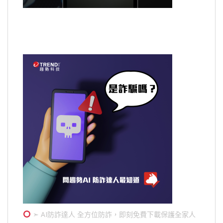
➣ AI防詐達人 全方位防詐，即刻免費下載保護全家人