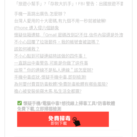
「旅遊小幫手」
?
「存款大扒手」
! FBI
警告：出國旅遊不要做的
手機一直跳出廣告,怎麼辦？
台灣人愛用的十大密碼,有九個不用一秒就被破解!
iPhone 遭入侵六個跡象
懷疑信箱遭駭,「Gmail 密碼改到記不住,信件內容還是外洩？」
不小心回覆了垃圾郵件，我的帳號會被盜嗎？
該如何補救？
不小心點到可疑連結時該做的四件事！
一直跳出中毒警告,可能是你做了這件事
出現＂你的連線不是私人連線＂該怎麼辦?
手機中毒症狀-懷疑手機中毒,即刻檢測!
為何要付費買防毒軟體?免費防毒軟體有哪些風險?
擔心被安裝偷窺木馬,私生活全都露?
懷疑手機/電腦中毒?想找線上掃毒工具?防毒軟體
免費下載,立即掃描檢測