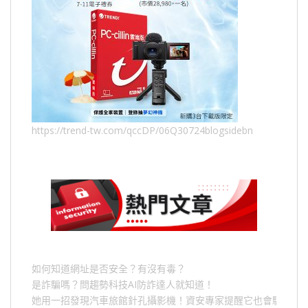
https://trend-tw.com/qccDP/06Q30724blogsidebn
如何知道網址是否安全？有沒有毒？
是詐騙嗎？問趨勢科技AI防詐達人就知道！
她用一招發現汽車旅館針孔攝影機！資安專家提醒它也會駭人成