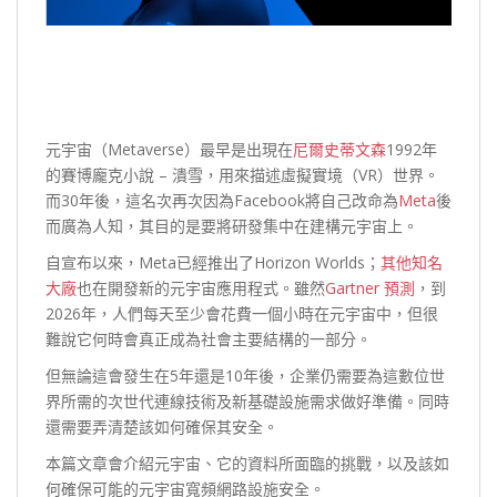
元宇宙（Metaverse）最早是出現在
尼爾史蒂文森
1992年
的賽博龐克小說 – 潰雪，用來描述虛擬實境（VR）世界。
而30年後，這名次再次因為Facebook將自己改命為
Meta
後
而廣為人知，其目的是要將研發集中在建構元宇宙上。
自宣布以來，Meta已經推出了Horizo​​n Worlds；
其他知名
大廠
也在開發新的元宇宙應用程式。雖然
Gartner 預測
，到
2026年，人們每天至少會花費一個小時在元宇宙中，但很
難說它何時會真正成為社會主要結構的一部分。
但無論這會發生在5年還是10年後，企業仍需要為這數位世
界所需的次世代連線技術及新基礎設施需求做好準備。同時
還需要弄清楚該如何確保其安全。
本篇文章會介紹元宇宙、它的資料所面臨的挑戰，以及該如
何確保可能的元宇宙寬頻網路設施安全。