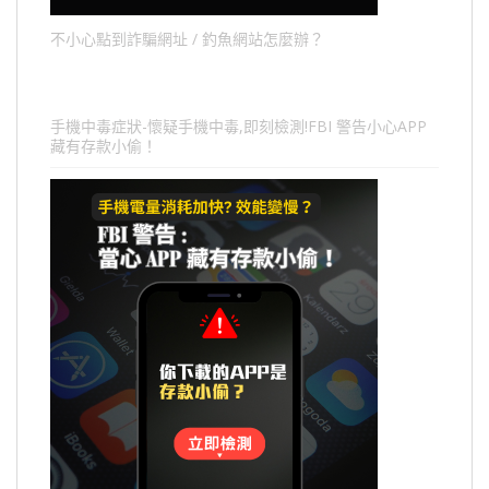
不小心點到詐騙網址 / 釣魚網站怎麼辦？
手機中毒症狀-懷疑手機中毒,即刻檢測!FBI 警告小心APP
藏有存款小偷！