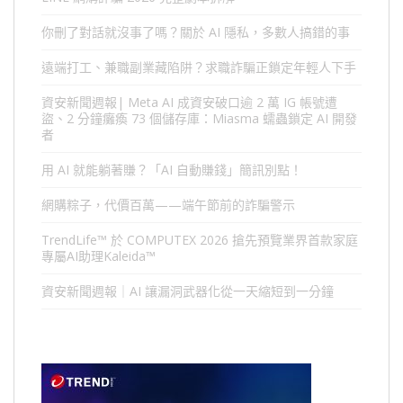
你刪了對話就沒事了嗎？關於 AI 隱私，多數人搞錯的事
遠端打工、兼職副業藏陷阱？求職詐騙正鎖定年輕人下手
資安新聞週報| Meta AI 成資安破口逾 2 萬 IG 帳號遭
盜、2 分鐘癱瘓 73 個儲存庫：Miasma 蠕蟲鎖定 AI 開發
者
用 AI 就能躺著賺？「AI 自動賺錢」簡訊別點！
網購粽子，代價百萬——端午節前的詐騙警示
TrendLife™ 於 COMPUTEX 2026 搶先預覽業界首款家庭
專屬AI助理Kaleida™
資安新聞週報｜AI 讓漏洞武器化從一天縮短到一分鐘