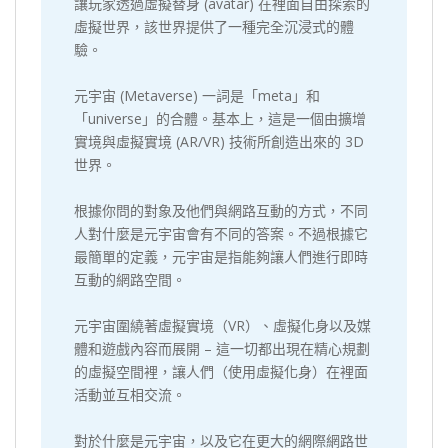
讓玩家透過虛擬替身 (avatar) 在裡面自由探索的
虛擬世界，該世界提供了一種完全沉浸式的體
驗。
元宇宙 (Metaverse) 一詞是「meta」和
「universe」的合體。基本上，這是一個由擴增
實境與虛擬實境 (AR/VR) 技術所創造出來的 3D
世界。
根據你問的對象及他們與網路互動的方式，不同
人對什麼是元宇宙會有不同的答案。不過根據它
最簡單的定義，元宇宙是指能夠讓人們進行即時
互動的網路空間。
元宇宙圍繞著虛擬實境（VR）、虛擬化身以及媒
體和遊戲內容而展開 – 這一切都出現在精心規劃
的虛擬空間裡，讓人們（使用虛擬化身）在裡面
活動並互相交流。
對於什麼是元宇宙，以及它在更大的網際網路世