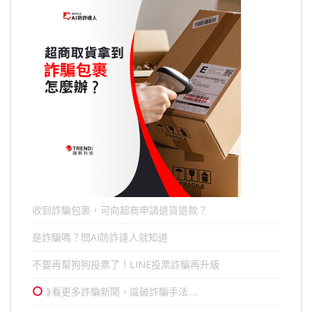
收到詐騙包裹，可向超商申請退貨退款？
是詐騙嗎？問AI防詐達人就知道
不要再幫狗狗投票了！LINE投票詐騙再升級
⟫看更多詐騙新聞，識破詐騙手法….