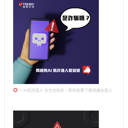
➣ AI防詐達人 全方位防詐，即刻免費下載保護全家人