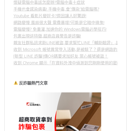
懷疑電腦中毒該怎麼辦?電腦中毒十症狀
手機也會感染病毒! 手機中毒,會”傳染”給電腦嗎?
Youtube 看影片變好卡?原因讓人好驚訝!
網路變慢 風扇很大聲 電費暴增?可能是它暗中搞鬼!
電腦變慢? 免重灌,加速你的 Windows電腦必學技巧!
包裹出現這特徵,超商店員警告是詐騙!
親友社群私訊求助LINE被盜,要求幫忙LINE「輔助驗證」,詐騙
收到 Microsoft 帳號異常登入活動,是被駭了？還是網路釣魚？
[新型 LINE 詐騙]傳QR碼要求加好友,當心帳號被盜！
收到 Chrome 顯示「在資料外洩中偵測到您剛剛使用的密碼」
反詐騙熱門文章