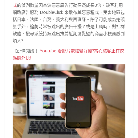
式
的偵測數量因某波惡意廣告行動突然成長3倍，駭客利用
網路廣告服務 DoubleClick 來散布其惡意程式，受害地區包
括日本、法國、台灣、義大利與西班牙。除了可能成為挖礦
幫手外，追劇時常被跳出的廣告干擾 ? 或是上網時，對社群
軟體、搜尋系統持續跳出推薦近期瀏覽過的商品小視窗感到
煩人?
《延伸閱讀 》
Youtube 看影片電腦變好慢?當心駭客正在挖
礦賺外快!