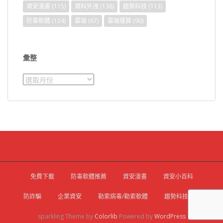
資安漫畫
(115)
資料外洩
(138)
趨勢科技
(113)
防毒軟體
(124)
雲端
(67)
雲端運算
(90)
彙整
彙
整
免費下載
防毒軟體推薦
資安漫畫
資安小百科
防詐騙
企業資安
勒索病毒/勒索軟體
趨勢科技官網
sparkling Theme by
Colorlib
Powered by
WordPress