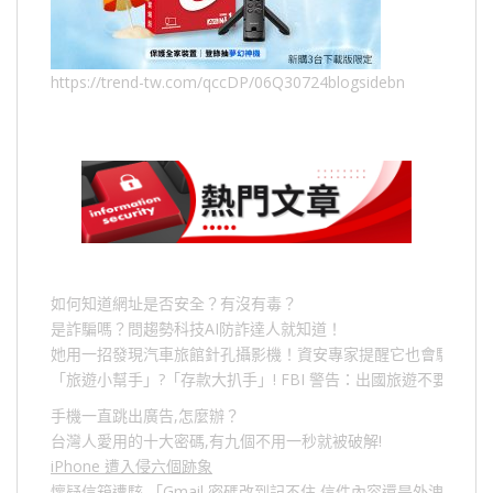
https://trend-tw.com/qccDP/06Q30724blogsidebn
如何知道網址是否安全？有沒有毒？
是詐騙嗎？問趨勢科技AI防詐達人就知道！
她用一招發現汽車旅館針孔攝影機！資安專家提醒它也會駭人成
「旅遊小幫手」
?
「存款大扒手」
! FBI
警告：出國旅遊不要做的
手機一直跳出廣告,怎麼辦？
台灣人愛用的十大密碼,有九個不用一秒就被破解!
iPhone 遭入侵六個跡象
懷疑信箱遭駭,「Gmail 密碼改到記不住,信件內容還是外洩？」