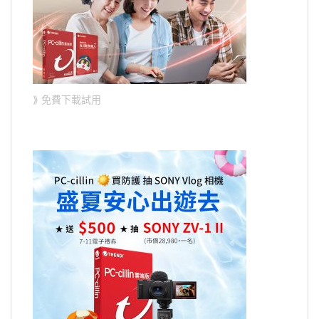
⟫ 免費下載試用