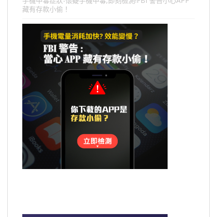
手機中毒症狀-懷疑手機中毒,即刻檢測!FBI 警告小心APP
藏有存款小偷！