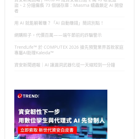
盜、2 分鐘癱瘓 73 個儲存庫：Miasma 蠕蟲鎖定 AI 開發
者
用 AI 就能躺著賺？「AI 自動賺錢」簡訊別點！
網購粽子，代價百萬——端午節前的詐騙警示
TrendLife™ 於 COMPUTEX 2026 搶先預覽業界首款家庭
專屬AI助理Kaleida™
資安新聞週報｜AI 讓漏洞武器化從一天縮短到一分鐘