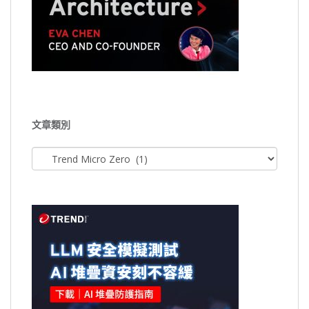
文章類別
文
章
類
別