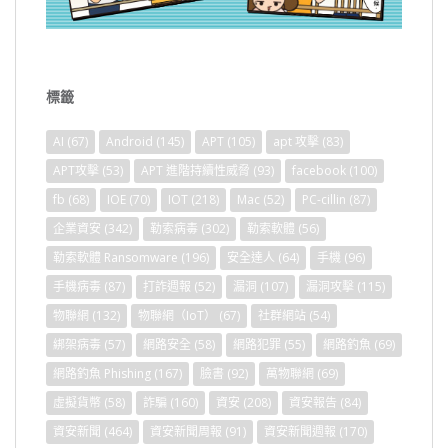
標籤
AI
(67)
Android
(145)
APT
(105)
apt 攻擊
(83)
APT攻擊
(53)
APT 進階持續性威脅
(93)
facebook
(100)
fb
(68)
IOE
(70)
IOT
(218)
Mac
(52)
PC-cillin
(87)
企業資安
(342)
勒索病毒
(302)
勒索軟體
(56)
勒索軟體 Ransomware
(196)
安全達人
(64)
手機
(96)
手機病毒
(87)
打詐週報
(52)
漏洞
(107)
漏洞攻擊
(115)
物聯網
(132)
物聯網（IoT）
(67)
社群網站
(54)
綁架病毒
(57)
網路安全
(58)
網路犯罪
(55)
網路釣魚
(69)
網路釣魚 Phishing
(167)
臉書
(92)
萬物聯網
(69)
虛擬貨幣
(58)
詐騙
(160)
資安
(208)
資安報告
(84)
資安新聞
(464)
資安新聞周報
(91)
資安新聞週報
(170)