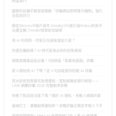
辨識罩門
趨勢科技攜手數發部推動「詐騙網站即時警示機制」強化
全民防詐力
鎖定Microsoft帳戶兩年,Sneaky2FA進化版Kratos釣魚平
台遭瓦解,TrendAI情資助攻破案
用 AI 的同時，你家正在被偷渡走什麼？
你還在曬娃嗎？AI 時代家長必知的恐怖真相
網路買農產品前必看！5招辨識「假產地直銷」詐騙
家人開始用 AI 了嗎？這 4 句話能幫你防範 AI 詐騙
買水餃收到黑貓宅急便連結，差點被騙走銀行帳號——
LINE 網購詐騙 2026 完整劇本拆解
你刪了對話就沒事了嗎？關於 AI 隱私，多數人搞錯的事
遠端打工、兼職副業藏陷阱？求職詐騙正鎖定年輕人下手
資安新聞週報| Meta AI 成資安破口逾 2 萬 IG 帳號遭