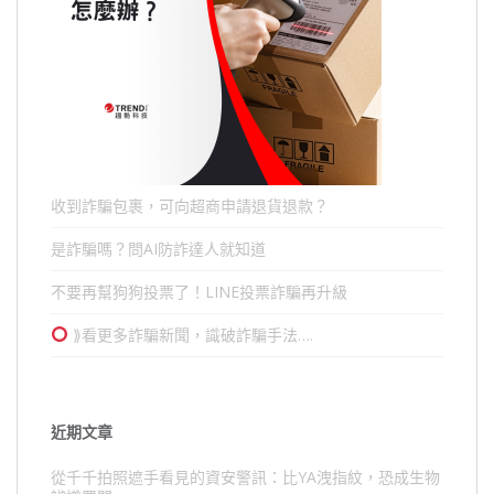
收到詐騙包裹，可向超商申請退貨退款？
是詐騙嗎？問AI防詐達人就知道
不要再幫狗狗投票了！LINE投票詐騙再升級
⟫看更多詐騙新聞，識破詐騙手法….
近期文章
從千千拍照遮手看見的資安警訊：比YA洩指紋，恐成生物