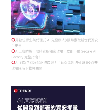
用數位孿生與代理式 AI 先發制人⟫限時索取新世代資安
白皮書
AI工廠防護，限時索取獨家攻略，立即下載 Secure AI
Factory 完整指南！
AI 創新？別讓漏洞拖垮您！主動保護您的
AI 堆疊
⟫資安
攻略限時下載將關閉