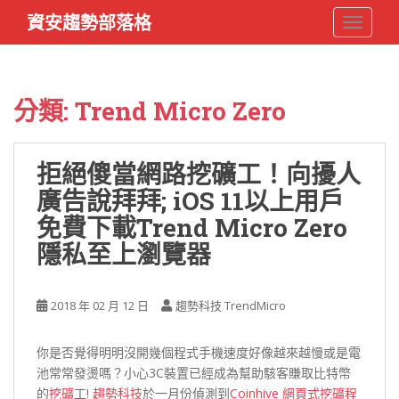
S
資安趨勢部落格
TOGGLE
k
i
p
t
分類:
Trend Micro Zero
o
m
a
拒絕傻當網路挖礦工！向擾人
i
廣告說拜拜; iOS 11以上用戶
n
c
免費下載Trend Micro Zero
o
隱私至上瀏覽器
n
t
e
2018 年 02 月 12 日
趨勢科技 TrendMicro
n
t
你是否覺得明明沒開幾個程式手機速度好像越來越慢或是電
池常常發燙嗎？小心3C裝置已經成為幫助駭客賺取比特幣
的
挖礦
工!
趨勢科技
於一月份偵測到
Coinhive 網頁式挖礦程