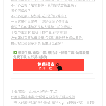
不小心回覆了垃圾郵件，我的帳號會被盜嗎？
該如何補救？
不小心點到可疑連結時該做的四件事！
一直跳出中毒警告,可能是你做了這件事
出現＂你的連線不是私人連線＂該怎麼辦?
手機中毒症狀-懷疑手機中毒,即刻檢測!
為何要付費買防毒軟體?免費防毒軟體有哪些風險?
擔心被安裝偷窺木馬,私生活全都露?
懷疑手機/電腦中毒?想找線上掃毒工具?防毒軟體
免費下載,立即掃描檢測
手機/電腦中毒,會出現哪些症狀?
什麼是電腦病毒?七種常見惡意程式感染來源
「有人已取得您的帳戶密碼,請登入gmail重設密碼」真的?假的?