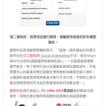
第二重陷阱：假冒特定銀行網頁，誘騙使用者提供許多機密
資訊。
趨勢科技資深顧問簡勝財表示：「這是一個多層設計的電子
郵件社
社交工程陷阱
( Social Engineering)
手法，結合Skype
與MSN合併的議題讓使用者降低戒心，一旦點選後將遭植
後門程式，除了使用行為以及電腦系統資訊遭監控外，歹徒
煞費苦心的最後目標仍是鎖定使用者較為機密的個人資料，
以圖謀利或是冒用使用者身分進行不法行為，不排除之後可
能出現使用相同手法並針對華語地區的攻擊出現。」
趨勢科技
用戶請放心,
PC-cillin 2013
雲端版
會封鎖該垃圾
郵件，同時也會封鎖所有相關的惡意網址和惡意軟體。