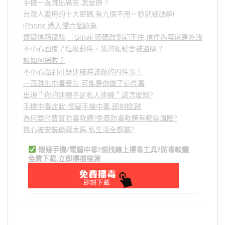
手機一直跳出廣告,怎麼辦？
台灣人愛用的十大密碼,有九個不用一秒就被破解!
iPhone 遭入侵六個跡象
懷疑信箱遭駭,「Gmail 密碼改到記不住,信件內容還是外洩？」
不小心回覆了垃圾郵件，我的帳號會被盜嗎？
該如何補救？
不小心點到可疑連結時該做的四件事！
一直跳出中毒警告,可能是你做了這件事
出現＂你的連線不是私人連線＂該怎麼辦?
手機中毒症狀-懷疑手機中毒,即刻檢測!
為何要付費買防毒軟體?免費防毒軟體有哪些風險?
擔心被安裝偷窺木馬,私生活全都露?
懷疑手機/電腦中毒?想找線上掃毒工具?防毒軟體
免費下載,立即掃描檢測