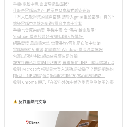
手機/電腦中毒,會出現哪些症狀?
什麼是電腦病毒?七種常見惡意程式感染來源
「有人已取得您的帳戶密碼,請登入gmail重設密碼」真的?假的?
懷疑電腦中毒該怎麼辦?電腦中毒十症狀
手機也會感染病毒! 手機中毒,會”傳染”給電腦嗎?
Youtube 看影片變好卡?原因讓人好驚訝!
網路變慢 風扇很大聲 電費暴增?可能是它暗中搞鬼!
電腦變慢? 免重灌,加速你的 Windows電腦必學技巧!
包裹出現這特徵,超商店員警告是詐騙!
親友社群私訊求助LINE被盜,要求幫忙LINE「輔助驗證」,詐騙
收到 Microsoft 帳號異常登入活動,是被駭了？還是網路釣魚？
[新型 LINE 詐騙]傳QR碼要求加好友,當心帳號被盜！
收到 Chrome 顯示「在資料外洩中偵測到您剛剛使用的密碼」
反詐騙熱門文章