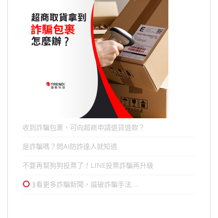
收到詐騙包裹，可向超商申請退貨退款？
是詐騙嗎？問AI防詐達人就知道
不要再幫狗狗投票了！LINE投票詐騙再升級
⟫看更多詐騙新聞，識破詐騙手法….