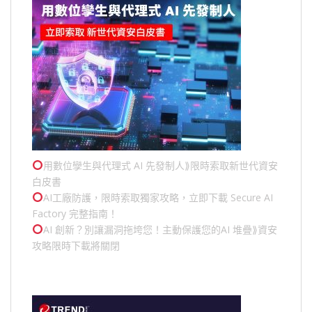
用數位孿生與代理式 AI 先發制人⟫限時索取新世代資安
白皮書
AI工廠防護，限時索取獨家攻略，立即下載 Secure AI
Factory 完整指南！
AI 創新？別讓漏洞拖垮您！主動保護您的
AI 堆疊
⟫資安
攻略限時下載將關閉