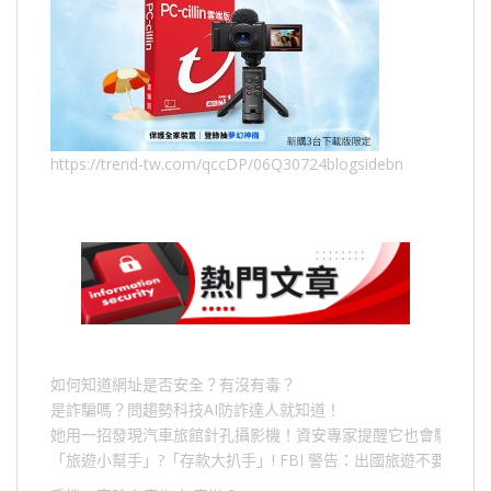
https://trend-tw.com/qccDP/06Q30724blogsidebn
如何知道網址是否安全？有沒有毒？
是詐騙嗎？問趨勢科技AI防詐達人就知道！
她用一招發現汽車旅館針孔攝影機！資安專家提醒它也會駭人成
「旅遊小幫手」
?
「存款大扒手」
! FBI
警告：出國旅遊不要做的