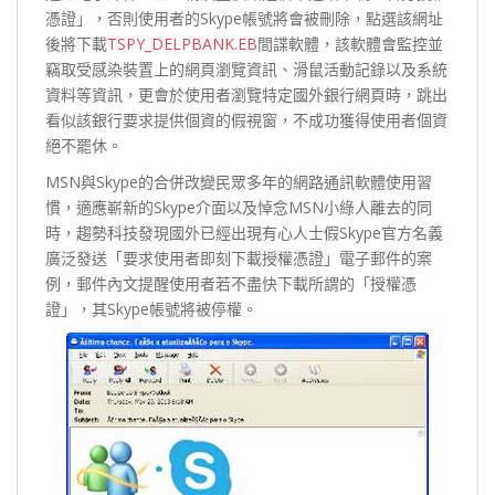
憑證」，否則使用者的Skype帳號將會被刪除，點選該網址
後將下載
TSPY_DELPBANK.EB
間諜軟體，該軟體會監控並
竊取受感染裝置上的網頁瀏覽資訊、滑鼠活動記錄以及系統
資料等資訊，更會於使用者瀏覽特定國外銀行網頁時，跳出
看似該銀行要求提供個資的假視窗，不成功獲得使用者個資
絕不罷休。
MSN與Skype的合併改變民眾多年的網路通訊軟體使用習
慣，適應嶄新的Skype介面以及悼念MSN小綠人離去的同
時，趨勢科技發現國外已經出現有心人士假Skype官方名義
廣泛發送「要求使用者即刻下載授權憑證」電子郵件的案
例，郵件內文提醒使用者若不盡快下載所謂的「授權憑
證」，其Skype帳號將被停權。