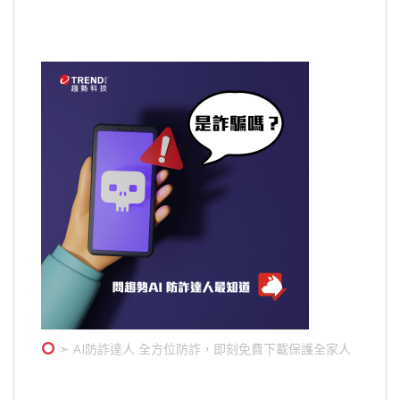
➣ AI防詐達人 全方位防詐，即刻免費下載保護全家人