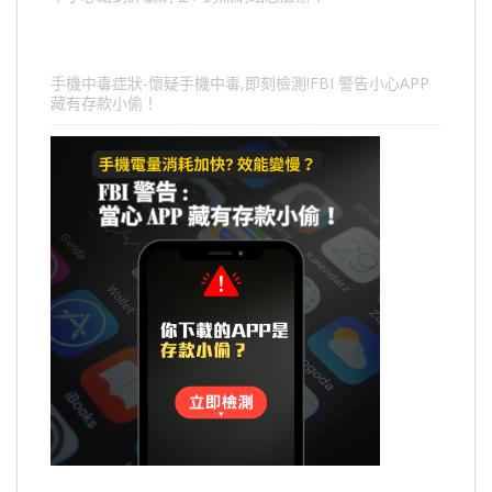
手機中毒症狀-懷疑手機中毒,即刻檢測!FBI 警告小心APP
藏有存款小偷！