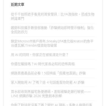
近期文章
從千千拍照遮手看見的資安警訊：比YA洩指紋，恐成生物
辨識罩門
趨勢科技攜手數發部推動「詐騙網站即時警示機制」強化
全民防詐力
鎖定Microsoft帳戶兩年,Sneaky2FA進化版Kratos釣魚平
台遭瓦解,TrendAI情資助攻破案
用 AI 的同時，你家正在被偷渡走什麼？
你還在曬娃嗎？AI 時代家長必知的恐怖真相
網路買農產品前必看！5招辨識「假產地直銷」詐騙
家人開始用 AI 了嗎？這 4 句話能幫你防範 AI 詐騙
買水餃收到黑貓宅急便連結，差點被騙走銀行帳號——
LINE 網購詐騙 2026 完整劇本拆解
你刪了對話就沒事了嗎？關於 AI 隱私，多數人搞錯的事