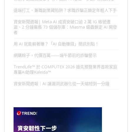
遠端打工、兼職副業藏陷阱？求職詐騙正鎖定年輕人下手
資安新聞週報| Meta AI 成資安破口逾 2 萬 IG 帳號遭
盜、2 分鐘癱瘓 73 個儲存庫：Miasma 蠕蟲鎖定 AI 開發
者
用 AI 就能躺著賺？「AI 自動賺錢」簡訊別點！
網購粽子，代價百萬——端午節前的詐騙警示
TrendLife™ 於 COMPUTEX 2026 搶先預覽業界首款家庭
專屬AI助理Kaleida™
資安新聞週報｜AI 讓漏洞武器化從一天縮短到一分鐘