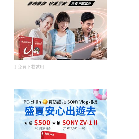
⟫ 免費下載試用