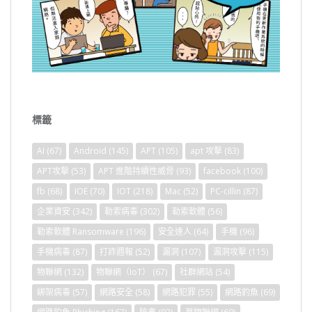
標籤
AI
(67)
Android
(145)
APT
(105)
apt 攻擊
(83)
APT攻擊
(53)
APT 進階持續性威脅
(93)
facebook
(100)
fb
(68)
IOE
(70)
IOT
(218)
Mac
(52)
PC-cillin
(87)
企業資安
(342)
勒索病毒
(302)
勒索軟體
(56)
勒索軟體 Ransomware
(196)
安全達人
(64)
手機
(96)
手機病毒
(87)
打詐週報
(52)
漏洞
(107)
漏洞攻擊
(115)
物聯網
(132)
物聯網（IoT）
(67)
社群網站
(54)
綁架病毒
(57)
網路安全
(58)
網路犯罪
(55)
網路釣魚
(69)