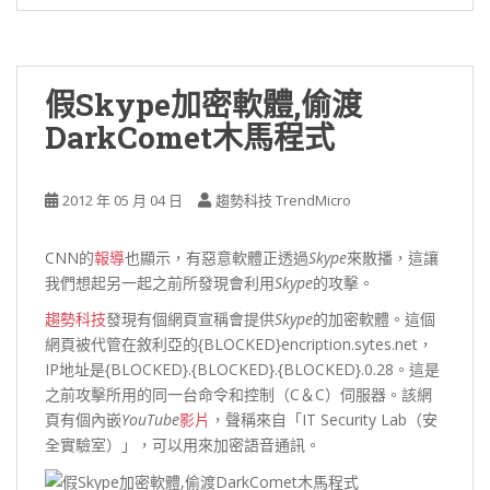
假Skype加密軟體,偷渡
DarkComet木馬程式
2012 年 05 月 04 日
趨勢科技 TrendMicro
CNN的
報導
也顯示，有惡意軟體正透過
Skype
來散播，這讓
我們想起另一起之前所發現會利用
Skype
的攻擊。
趨勢科技
發現有個網頁宣稱會提供
Skype
的加密軟體。這個
網頁被代管在敘利亞的{BLOCKED}encription.sytes.net，
IP地址是{BLOCKED}.{BLOCKED}.{BLOCKED}.0.28。這是
之前攻擊所用的同一台命令和控制（C＆C）伺服器。該網
頁有個內嵌
YouTube
影片
，聲稱來自「IT Security Lab（安
全實驗室）」，可以用來加密語音通訊。