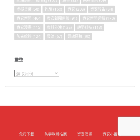
網路釣魚 Phishing
(167)
臉書
(92)
萬物聯網
(69)
虛擬貨幣
(58)
詐騙
(160)
資安
(208)
資安報告
(84)
資安新聞
(464)
資安新聞周報
(91)
資安新聞週報
(170)
資安漫畫
(115)
資料外洩
(138)
趨勢科技
(113)
防毒軟體
(124)
雲端
(67)
雲端運算
(90)
彙整
彙
整
免費下載
防毒軟體推薦
資安漫畫
資安小百科