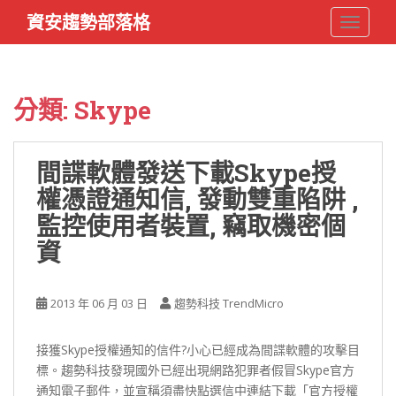
S
資安趨勢部落格
TOGGLE
k
i
p
t
分類:
Skype
o
m
a
間諜軟體發送下載Skype授
i
權憑證通知信, 發動雙重陷阱 ,
n
c
監控使用者裝置, 竊取機密個
o
資
n
t
e
2013 年 06 月 03 日
趨勢科技 TrendMicro
n
t
接獲Skype授權通知的信件?小心已經成為間諜軟體的攻擊目
標。趨勢科技發現國外已經出現網路犯罪者假冒Skype官方
通知電子郵件，並宣稱須盡快點選信中連結下載「官方授權