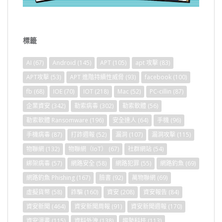
標籤
AI
(67)
Android
(145)
APT
(105)
apt 攻擊
(83)
APT攻擊
(53)
APT 進階持續性威脅
(93)
facebook
(100)
fb
(68)
IOE
(70)
IOT
(218)
Mac
(52)
PC-cillin
(87)
企業資安
(342)
勒索病毒
(302)
勒索軟體
(56)
勒索軟體 Ransomware
(196)
安全達人
(64)
手機
(96)
手機病毒
(87)
打詐週報
(52)
漏洞
(107)
漏洞攻擊
(115)
物聯網
(132)
物聯網（IoT）
(67)
社群網站
(54)
綁架病毒
(57)
網路安全
(58)
網路犯罪
(55)
網路釣魚
(69)
網路釣魚 Phishing
(167)
臉書
(92)
萬物聯網
(69)
虛擬貨幣
(58)
詐騙
(160)
資安
(208)
資安報告
(84)
資安新聞
(464)
資安新聞周報
(91)
資安新聞週報
(170)
資安漫畫
(115)
資料外洩
(138)
趨勢科技
(113)