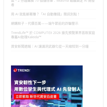
盜、2 分鐘癱瘓 73 個儲存庫：Miasma 蠕蟲鎖定 AI 開發
者
用 AI 就能躺著賺？「AI 自動賺錢」簡訊別點！
網購粽子，代價百萬——端午節前的詐騙警示
TrendLife™ 於 COMPUTEX 2026 搶先預覽業界首款家庭
專屬AI助理Kaleida™
資安新聞週報｜AI 讓漏洞武器化從一天縮短到一分鐘