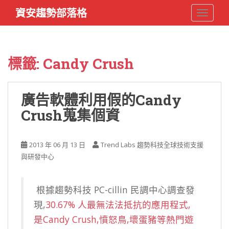
S
資安趨勢部落格
TOGGLE
k
i
p
t
標籤:
Candy Crush
o
m
a
廣告軟體利用假的Candy
i
Crush蒐集個資
n
c
o
2013 年 06 月 13 日
Trend Labs 趨勢科技全球技術支援
n
與研發中心
t
e
n
根據趨勢科技 PC-cillin 民調中心調查發
t
現,
30.67% 人最無法法抵抗的應用程式,
是Candy Crush,憤怒鳥,壞蛋豬等熱門遊