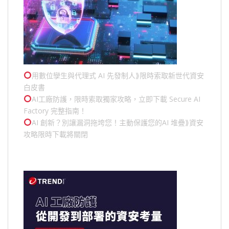
用數位孿生與代理式 AI 先發制人⟫限時索取新世代資安
白皮書
AI工廠防護，限時索取獨家攻略，立即下載 Secure AI
Factory 完整指南！
AI 創新？別讓漏洞拖垮您！主動保護您的
AI 堆疊
⟫資安
攻略限時下載將關閉