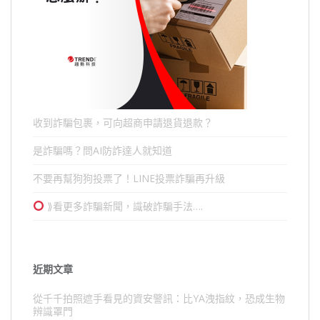
收到詐騙包裹，可向超商申請退貨退款？
是詐騙嗎？問AI防詐達人就知道
不要再幫狗狗投票了！LINE投票詐騙再升級
⟫看更多詐騙新聞，識破詐騙手法….
近期文章
從千千拍照遮手看見的資安警訊：比YA洩指紋，恐成生物
辨識罩門