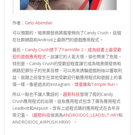
作者：
Gelo Abendan
可以預期的，暗黑開發商將魔掌伸向了Candy Crush，這個
在社群網路和Android上最熱門的遊戲應用程式。
最近，
Candy Crush擠下了FarmVille 2，成為臉書上最受歡
迎的遊戲應用程式
。這讓它的人氣大增，卻也帶來了危險。
特別是，Candy Crush的受歡迎程度讓它成為暗黑開發商和
網路犯罪份子的完美目標，可以用來誘騙遊戲粉絲以獲取利
益，就跟之前發生在其他受歡迎行動應用程式和遊戲上的事
情一樣，像是過去的Instagram、
壞蛋豬
和
Temple Run
。
所以一點也不讓人驚訝的，
趨勢科技
發現了假的Candy
Crush應用程式的出現，這些應用程式包含了廣告應用程式
Leadbolt和Airpush，含有上述程式碼的應用程式在去年非
常氾濫。（
趨勢科技
偵測為
ANDROIDOS_LEADBLT.HRY
和
ANDROIDOS_AIRPUSH.HRXV）。