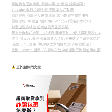
手機也會感染病毒! 手機中毒,會”傳染”給電腦嗎?
Youtube 看影片變好卡?原因讓人好驚訝!
網路變慢 風扇很大聲 電費暴增?可能是它暗中搞鬼!
電腦變慢? 免重灌,加速你的 Windows電腦必學技巧!
包裹出現這特徵,超商店員警告是詐騙!
親友社群私訊求助LINE被盜,要求幫忙LINE「輔助驗證」,詐騙
收到 Microsoft 帳號異常登入活動,是被駭了？還是網路釣魚？
[新型 LINE 詐騙]傳QR碼要求加好友,當心帳號被盜！
收到 Chrome 顯示「在資料外洩中偵測到您剛剛使用的密碼」
反詐騙熱門文章