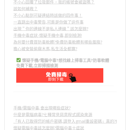
不小心回覆了垃圾郵件，我的帳號會被盜嗎？
該如何補救？
不小心點到可疑連結時該做的四件事！
一直跳出中毒警告,可能是你做了這件事
出現＂你的連線不是私人連線＂該怎麼辦?
手機中毒症狀-懷疑手機中毒,即刻檢測!
為何要付費買防毒軟體?免費防毒軟體有哪些風險?
擔心被安裝偷窺木馬,私生活全都露?
懷疑手機/電腦中毒?想找線上掃毒工具?防毒軟體
免費下載,立即掃描檢測
手機/電腦中毒,會出現哪些症狀?
什麼是電腦病毒?七種常見惡意程式感染來源
「有人已取得您的帳戶密碼,請登入gmail重設密碼」真的?假的?
懷疑電腦中毒該怎麼辦?電腦中毒十症狀