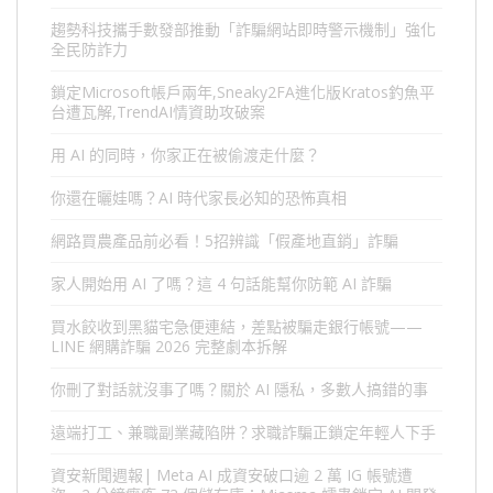
趨勢科技攜手數發部推動「詐騙網站即時警示機制」強化
全民防詐力
鎖定Microsoft帳戶兩年,Sneaky2FA進化版Kratos釣魚平
台遭瓦解,TrendAI情資助攻破案
用 AI 的同時，你家正在被偷渡走什麼？
你還在曬娃嗎？AI 時代家長必知的恐怖真相
網路買農產品前必看！5招辨識「假產地直銷」詐騙
家人開始用 AI 了嗎？這 4 句話能幫你防範 AI 詐騙
買水餃收到黑貓宅急便連結，差點被騙走銀行帳號——
LINE 網購詐騙 2026 完整劇本拆解
你刪了對話就沒事了嗎？關於 AI 隱私，多數人搞錯的事
遠端打工、兼職副業藏陷阱？求職詐騙正鎖定年輕人下手
資安新聞週報| Meta AI 成資安破口逾 2 萬 IG 帳號遭