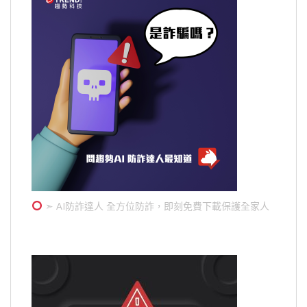
➣ AI防詐達人 全方位防詐，即刻免費下載保護全家人