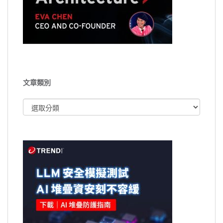
文章類別
文
章
類
別