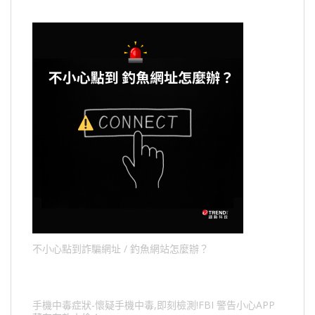
不小心點到詐騙網址 / 釣魚網站怎麼辦？
手機中毒症狀-懷疑手機中毒,即刻檢測!FBI 警告小心APP