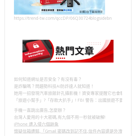
https://trend-tw.com/qccDP/06Q30724blogsidebn
如何知道網址是否安全？有沒有毒？
是詐騙嗎？問趨勢科技AI防詐達人就知道！
她用一招發現汽車旅館針孔攝影機！資安專家提醒它也會駭人成
「旅遊小幫手」
?
「存款大扒手」
! FBI
警告：出國旅遊不要做的
手機一直跳出廣告,怎麼辦？
台灣人愛用的十大密碼,有九個不用一秒就被破解!
iPhone 遭入侵六個跡象
懷疑信箱遭駭,「Gmail 密碼改到記不住,信件內容還是外洩？」