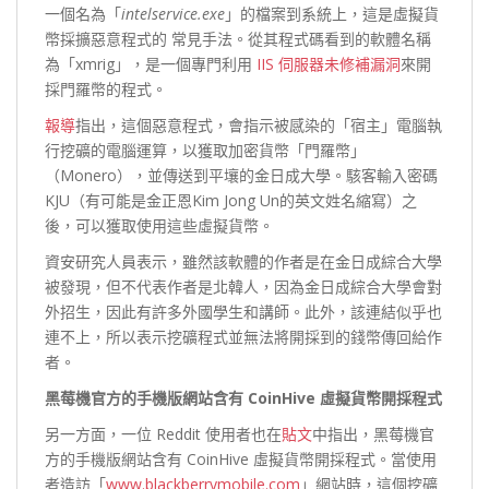
一個名為「
intelservice.exe
」的檔案到系統上，這是虛擬貨
幣採擴惡意程式的 常見手法。從其程式碼看到的軟體名稱
為「xmrig」，是一個專門利用
IIS 伺服器未修補漏洞
來開
採門羅幣的程式。
報導
指出，這個惡意程式，會指示被感染的「宿主」電腦執
行挖礦的電腦運算，以獲取加密貨幣「門羅幣」
（Monero），並傳送到平壤的金日成大學。駭客輸入密碼
KJU（有可能是金正恩Kim Jong Un的英文姓名縮寫）之
後，可以獲取使用這些虛擬貨幣。
資安研究人員表示，雖然該軟體的作者是在金日成綜合大學
被發現，但不代表作者是北韓人，因為金日成綜合大學會對
外招生，因此有許多外國學生和講師。此外，該連結似乎也
連不上，所以表示挖礦程式並無法將開採到的錢幣傳回給作
者。
黑莓機官方的手機版網站含有 CoinHive 虛擬貨幣開採程式
另一方面，一位 Reddit 使用者也在
貼文
中指出，黑莓機官
方的手機版網站含有 CoinHive 虛擬貨幣開採程式。當使用
者造訪「
www.blackberrymobile.com
」網站時，這個挖礦