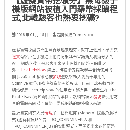
【虛擬貨幣挖礦夯】黑莓機手
機版網站被植入門羅幣採礦程
式;北韓駭客也熱衷挖礦?
2018 年 01 月 16 日
趨勢科技 TrendMicro
虛擬貨幣採礦這門生意真是越來越夯，就在上個月，星巴克
證實
有客戶在手機連上他們阿根廷布宜諾斯艾利斯分店的
WiFi 網路之後，被駭客用來暗中開採門羅幣。除此之
外，
LiveHelpNow
線上即時技術支援軟體平台所使用的一
個 JavaScript 檔案也被
發現
遭駭客植入瀏覽器專用的
Coinhive 數位加密虛擬貨幣開採程式，目前全球有數百個
網站都是 LiveHelpNow 的使用者。還有另一起發生在 The
Pirate Bay (海盜灣) 網站的案例，該網站被人
發現
會使用訪
客的電腦來開採門羅幣，當成網站的額外收入來源。
最近資安研究人員
發現
了一個門羅幣 (Monero) 採礦惡意程
式 (趨勢科技命名為 TROJ_COINMINER.JA 和
TROJ_COINMINER.JB) 的安裝程式，而開採出來的門羅幣