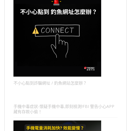
不小心點到詐騙網址 / 釣魚網站怎麼辦？
手機中毒症狀-懷疑手機中毒,即刻檢測!FBI 警告小心APP
藏有存款小偷！