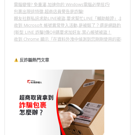
電腦變慢? 免重灌,加速你的 Windows電腦必學技巧!
包裹出現這特徵,超商店員警告是詐騙!
親友社群私訊求助LINE被盜,要求幫忙LINE「輔助驗證」,詐騙
收到 Microsoft 帳號異常登入活動,是被駭了？還是網路釣魚？
[新型 LINE 詐騙]傳QR碼要求加好友,當心帳號被盜！
收到 Chrome 顯示「在資料外洩中偵測到您剛剛使用的密碼」
反詐騙熱門文章