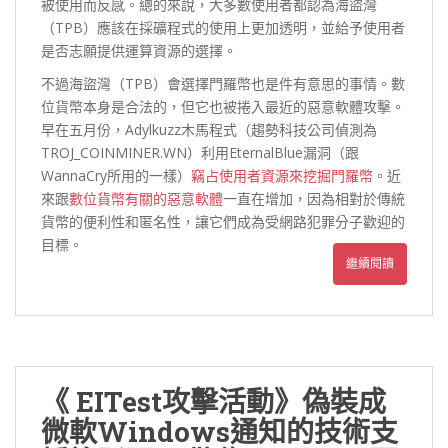
被使用而反感。總的來說，大多數使用者都認為海盜灣
（TPB）應該在採礦程式的使用上更加透明，並給予使用者
是否志願提供運算資源的選擇。
不過海盜灣（TPB）會選擇門羅幣也是件有意思的事情。數
位貨幣本身是合法的，但它也被捲入最近的惡意軟體攻擊。
早在五月份，Adylkuzz木馬程式（趨勢科技公司偵測為
TROJ_COINMINER.WN）利用EternalBlue漏洞（跟
WannaCry所用的一樣）
竊占使用者資源來挖掘門羅幣
。近
來跟
數位貨幣有關的惡意軟體
一直在增加，因為相對於傳統
貨幣的便利性和匿名性，讓它們成為受網路犯罪分子歡迎的
目標。
繼續閱讀
《 EITest攻擊活動》偽裝成
微軟Windows通知的技術支