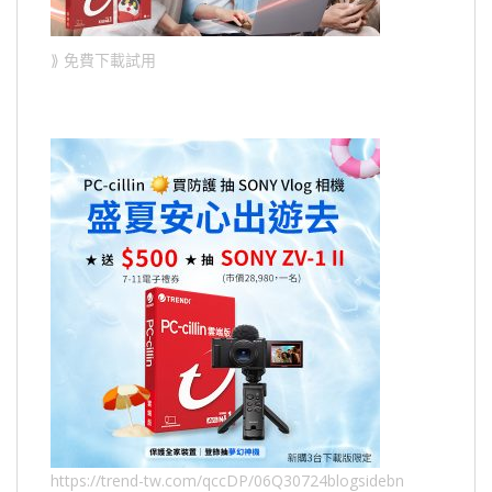
⟫ 免費下載試用
https://trend-tw.com/qccDP/06Q30724blogsidebn