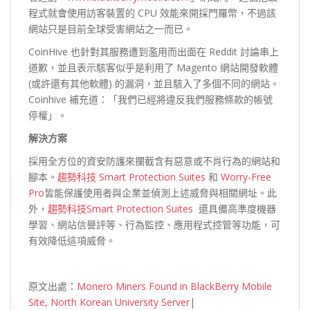
程式就會使用訪客裝置的 CPU 效能來開採門羅幣，不過該
網站只是目前全球受害網站之一而已。
CoinHive 也針對其服務遭到濫用而出面在 Reddit 討論串上
道歉，並且表示駭客似乎是利用了 Magento 網站開發軟體
(或許還有其他軟體) 的漏洞，並且駭入了多個不同的網站。
Coinhive 補充道：「我們已經將違反我們服務條款的帳號
停權」。
解決方案
採用全方位的資安防護來攔截含有惡意或不肖行為的網站和
腳本。
趨勢科技 Smart Protection Suites
和
Worry-Free
Pro
皆能保護使用者與企業並偵測上述威脅與相關網址。此
外，
趨勢科技Smart Protection Suites
還具備高準度機器
學習、網站信譽評等、行為監控、應用程式控管等功能，可
有效降低這項威脅。
原文出處：
Monero Miners Found in BlackBerry Mobile
Site, North Korean University Server
|