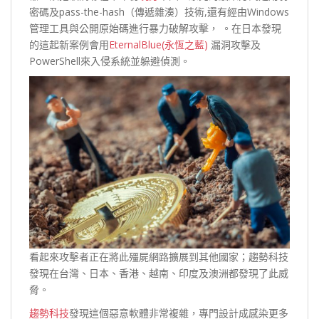
密碼及pass-the-hash（傳遞雜湊）技術,還有經由Windows
管理工具與公開原始碼進行暴力破解攻擊， 。在日本發現
的這起新案例會用
EternalBlue(永恆之藍)
漏洞攻擊及
PowerShell來入侵系統並躲避偵測。
看起來攻擊者正在將此殭屍網路擴展到其他國家；趨勢科技
發現在台灣、日本、香港、越南、印度及澳洲都發現了此威
脅。
趨勢科技
發現這個惡意軟體非常複雜，專門設計成感染更多