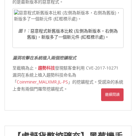
的是最新版本的惡意程式。
圖 1：
惡意程式新舊版本比較 (左側為新版本，右側為
舊版)，新版多了一個新元件 (紅框標示處)。
漏洞攻擊在系統植入兩個挖礦程式
至截稿為止，
趨勢科技
發現駭客會利用 CVE-2017-10271
漏洞在系統上植入趨勢科技命名為
「
Coinminer_MALXMR.JL-PS
」的挖礦程式。受感染的系統
上會有兩個門羅幣挖礦程式。
繼續閱讀