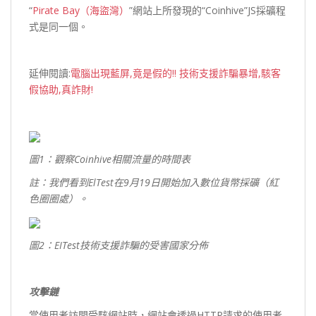
“
Pirate Bay（海盜灣）
”網站上所發現的“Coinhive”JS採礦程
式是同一個。
延伸閱讀:
電腦出現藍屏,竟是假的!! 技術支援詐騙暴增,駭客
假協助,真詐財!
圖1
：觀察Coinhive
相關流量的時間表
註：我們看到ElTest
在9
月19
日開始加入數位貨幣採礦（紅
色圈圈處）。
圖2
：EITest
技術支援詐騙的受害國家分佈
攻擊鏈
當使用者訪問受駭網站時，網站會透過HTTP請求的使用者