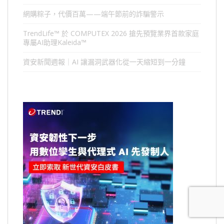
網購粽子，代價百萬——端午節前的詐騙警示
TrendLife™ 於 COMPUTEX 2026 搶先預覽業界首款家庭
專屬AI助理Kaleida™
資安新聞週報｜AI 讓漏洞武器化從一天縮短到一分鐘