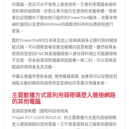
的電腦，而且可以不會馬上被偵測到。它會利用電腦系統和
資料庫的弱密碼，針對企業可能仍在使用的老舊軟體，使用
會在記憶體內下載和執行組件的PowerShell腳本，攻擊未修
補的漏洞以及使用Windows的啟動資料夾和任務排程進行
安裝。
鑑於PowerShell的日漸普及加上有越來越多公開可用的開放
程式碼，可以預期會看到更加複雜的惡意軟體。雖然收集系
統資訊並送回C&C與直接竊取個人身份資料相比可能顯得微
不足道，但系統資訊對機器來說是獨一無二的，可以用來追
蹤識別使用者及其活動。
呼籲企業儘早更新系統, 使用複雜密碼, 並應用可以從閘道到
端點主動封鎖這些威脅和惡意網址的多層次保護系統。
主要散播方式是利用弱密碼登入連接網路
的其他電腦
這個惡意軟體（趨勢科技偵測為
Trojan.PS1.LUDICROUZ.A）的主要散播方式是利用弱密碼
登入連接網路的其他電腦。它不會直接將自己複製到連接的