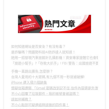
如何知道網址是否安全？有沒有毒？
是詐騙嗎？問趨勢科技AI防詐達人就知道！
她用一招發現汽車旅館針孔攝影機！資安專家提醒它也會駭人成
「旅遊小幫手」
?
「存款大扒手」
! FBI
警告：出國旅遊不要做的
手機一直跳出廣告,怎麼辦？
台灣人愛用的十大密碼,有九個不用一秒就被破解!
iPhone 遭入侵六個跡象
懷疑信箱遭駭,「Gmail 密碼改到記不住,信件內容還是外洩？」
不小心回覆了垃圾郵件，我的帳號會被盜嗎？
該如何補救？
不小心點到可疑連結時該做的四件事！