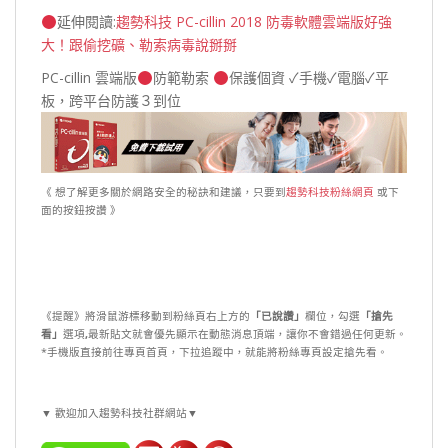
延伸閱讀:
趨勢科技 PC-cillin 2018 防毒軟體雲端版好強
大！跟偷挖礦、勒索病毒說掰掰
PC-cillin 雲端版
防範勒索
保護個資 ✓手機✓電腦✓平
板，跨平台防護３到位
《 想了解更多關於網路安全的秘訣和建議，只要到
趨勢科技粉絲網頁
或下
面的按鈕按讚 》
《提醒》將滑鼠游標移動到粉絲頁右上方的
「已說讚」
欄位，勾選
「搶先
看」
選項
,
最新貼文就會優先顯示在動態消息頂端，讓你不會錯過任何更新。
*手機版直接前往專頁首頁，下拉追蹤中，就能將粉絲專頁設定搶先看。
▼ 歡迎加入趨勢科技社群網站▼