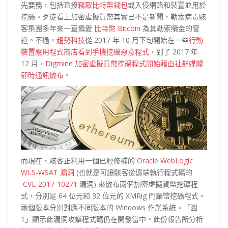
先要務，包括直接
竊取比特幣錢包
或入侵網路和裝置並用於
挖礦。歹徒看上加密虛擬貨幣其實已不是新聞，勒索病毒駭
客集團多年來一直偏愛
比特幣 Bitcoin
為其勒索贖金的管
道。不過，
趨勢科技
從 2017 年 10 月下旬開始在一些
行動
裝置應用程式商店看到手機挖礦惡意程式
，到了 2017 年
12 月，
Digmine 加密虛擬貨幣挖礦程式開始藉由社群媒體
即時通訊散布
。
而現在，駭客正利用一個已經修補的
Oracle WebLogic
WLS-WSAT 漏洞
(也就是可讓駭客從遠端執行程式碼的
CVE-2017-10271
漏洞) 來散布兩個加密虛擬貨幣挖礦程
式，分別是 64 位元和 32 位元的 XMRig 門羅幣挖礦程式。
兩個版本分別對應不同版本的 Windows 作業系統。「圖
1」顯示此漏洞攻擊程式碼仍在開發當中。此份報告所分析