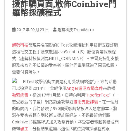
援詐騙頁面,散佈Coinhive門
羅幣採礦程式
2017 年 09 月 23 日
趨勢科技 TrendMicro
趨勢科技
發現惡名昭彰的EITest攻擊活動利用技術支援詐騙
這種社交工程手法來散播JavaScript（JS）數位貨幣採礦程
式（趨勢科技偵測為HKTL_COINMINE）。會冒充技術支援
服務來欺詐不知情的受害者，騙他們電腦感染了惡意軟體，
需要付費解決。
EITest攻擊活動主要是利用受駭網站進行。它的活動
可以追溯到2014年，曾經使用
Angler漏洞攻擊套件
來散播
勒索病毒
。從2017年1月起，它轉向利用“
HoeflerText
”（一
套受歡迎的字型）網路釣魚攻擊或
技術支援詐騙
。在一個月
的時間內，我們發現了990個受駭網站被注入惡意腳本，將
潛在受害者轉向到技術支援詐騙網站。不過最近他們將
Coinhive JS採礦程式加入攻擊行動，將受害者電腦轉變成門
羅幣
礦工
。分析結果還顯示這個JS數位貨幣採礦程式跟