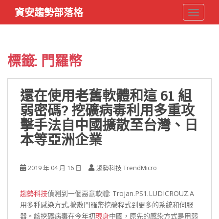
S
資安趨勢部落格
TOGGLE
k
i
p
t
標籤:
門羅幣
o
m
a
還在使用老舊軟體和這 61 組
i
弱密碼? 挖礦病毒利用多重攻
n
c
擊手法自中國擴散至台灣、日
o
本等亞洲企業
n
t
e
2019 年 04 月 16 日
趨勢科技 TrendMicro
n
t
趨勢科技
偵測到一個惡意軟體: Trojan.PS1.LUDICROUZ.A
用多種感染方式,擴散門羅幣挖礦程式到更多的系統和伺服
器。該挖礦病毒在今年初
現身
中國，原先的感染方式是用弱