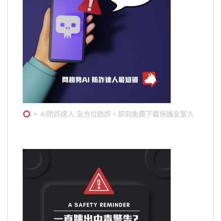
➣ AI防詐達人 全方位防詐，即刻免費下載保護全家人