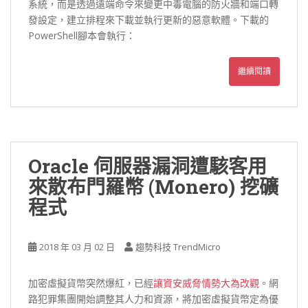
系統，而是透過遠端命令來變更中毒電腦的防火牆和端口轉
發設定，建立排程來下載並執行更新的惡意軟體。下載的
PowerShell腳本會執行：
繼續閱讀
Oracle 伺服器漏洞遭駭客用
來散布門羅幣 (Monero) 挖礦
程式
2018 年 03 月 02 日
趨勢科技 TrendMicro
加密虛擬貨幣突然爆紅，已經
讓資安威脅情勢大為改觀
。網
路犯罪集團開始調整其人力和資源，將加密虛擬貨幣定為優