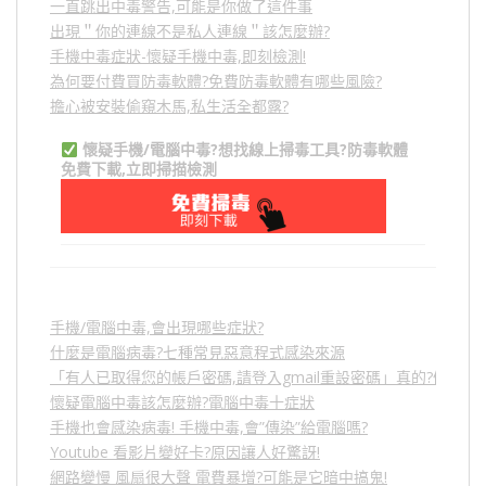
一直跳出中毒警告,可能是你做了這件事
出現＂你的連線不是私人連線＂該怎麼辦?
手機中毒症狀-懷疑手機中毒,即刻檢測!
為何要付費買防毒軟體?免費防毒軟體有哪些風險?
擔心被安裝偷窺木馬,私生活全都露?
懷疑手機/電腦中毒?想找線上掃毒工具?防毒軟體
免費下載,立即掃描檢測
手機/電腦中毒,會出現哪些症狀?
什麼是電腦病毒?七種常見惡意程式感染來源
「有人已取得您的帳戶密碼,請登入gmail重設密碼」真的?假的?
懷疑電腦中毒該怎麼辦?電腦中毒十症狀
手機也會感染病毒! 手機中毒,會”傳染”給電腦嗎?
Youtube 看影片變好卡?原因讓人好驚訝!
網路變慢 風扇很大聲 電費暴增?可能是它暗中搞鬼!