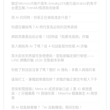
鎖定Microsoft帳戶兩年,Sneaky2FA進化版Kratos釣魚平
台遭瓦解,TrendAI情資助攻破案
用 AI 的同時，你家正在被偷渡走什麼？
你還在曬娃嗎？AI 時代家長必知的恐怖真相
網路買農產品前必看！5招辨識「假產地直銷」詐騙
家人開始用 AI 了嗎？這 4 句話能幫你防範 AI 詐騙
買水餃收到黑貓宅急便連結，差點被騙走銀行帳號——
LINE 網購詐騙 2026 完整劇本拆解
你刪了對話就沒事了嗎？關於 AI 隱私，多數人搞錯的事
遠端打工、兼職副業藏陷阱？求職詐騙正鎖定年輕人下手
資安新聞週報| Meta AI 成資安破口逾 2 萬 IG 帳號遭
盜、2 分鐘癱瘓 73 個儲存庫：Miasma 蠕蟲鎖定 AI 開發
者
用 AI 就能躺著賺？「AI 自動賺錢」簡訊別點！