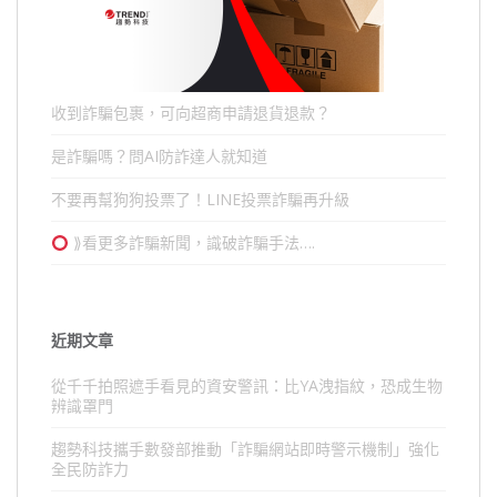
收到詐騙包裹，可向超商申請退貨退款？
是詐騙嗎？問AI防詐達人就知道
不要再幫狗狗投票了！LINE投票詐騙再升級
⟫看更多詐騙新聞，識破詐騙手法….
近期文章
從千千拍照遮手看見的資安警訊：比YA洩指紋，恐成生物
辨識罩門
趨勢科技攜手數發部推動「詐騙網站即時警示機制」強化
全民防詐力