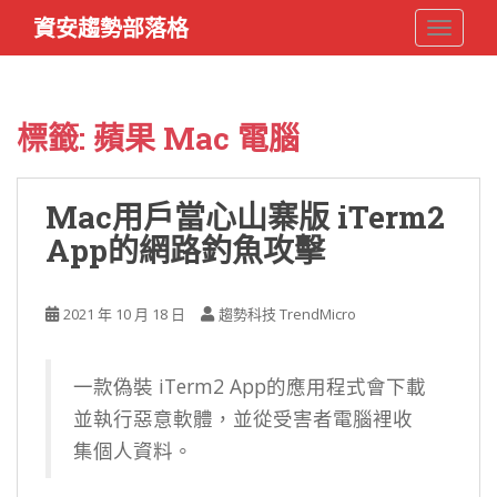
S
資安趨勢部落格
TOGGLE
k
i
p
t
標籤:
蘋果 Mac 電腦
o
m
a
Mac用戶當心山寨版 iTerm2
i
App的網路釣魚攻擊
n
c
o
2021 年 10 月 18 日
趨勢科技 TrendMicro
n
t
e
一款偽裝 iTerm2 App的應用程式會下載
n
並執行惡意軟體，並從受害者電腦裡收
t
集個人資料。