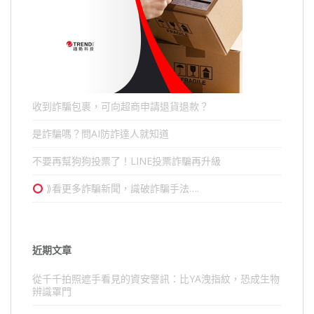
收到詐騙包裹，可向超商申請退貨退款？
是詐騙嗎？問AI防詐達人就知道
不要再幫狗狗投票了！LINE投票詐騙再升級
⟫看更多詐騙新聞，識破詐騙手法….
近期文章
從千千拍照遮手看見的資安警訊：比YA洩指紋，恐成生物
辨識罩門