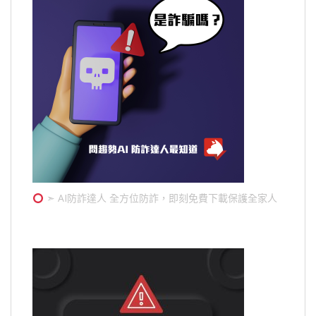
➣ AI防詐達人 全方位防詐，即刻免費下載保護全家人