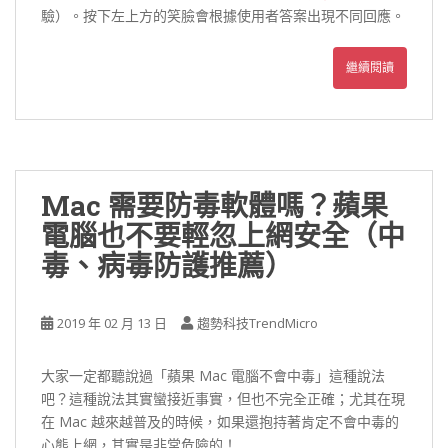
驗）。按下左上方的笑臉會根據使用者答案出現不同回應。
繼續閱讀
Mac 需要防毒軟體嗎？蘋果
電腦也不要輕忽上網安全（中
毒、病毒防護推薦）
2019 年 02 月 13 日
趨勢科技TrendMicro
大家一定都聽說過「蘋果 Mac 電腦不會中毒」這種說法
吧？這種說法其實蠻接近事實，但也不完全正確；尤其在現
在 Mac 越來越普及的時候，如果還抱持著肯定不會中毒的
心態上網，其實是非常危險的！