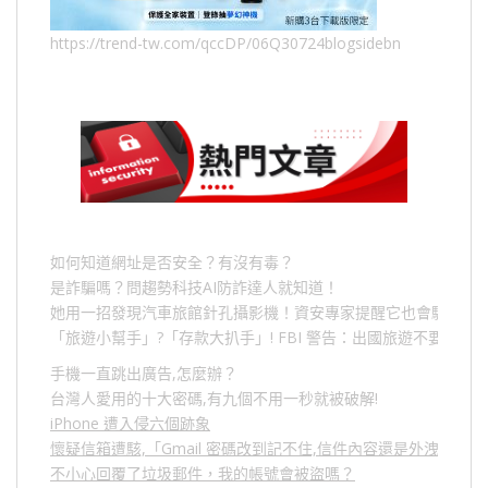
https://trend-tw.com/qccDP/06Q30724blogsidebn
如何知道網址是否安全？有沒有毒？
是詐騙嗎？問趨勢科技AI防詐達人就知道！
她用一招發現汽車旅館針孔攝影機！資安專家提醒它也會駭人成
「旅遊小幫手」
?
「存款大扒手」
! FBI
警告：出國旅遊不要做的
手機一直跳出廣告,怎麼辦？
台灣人愛用的十大密碼,有九個不用一秒就被破解!
iPhone 遭入侵六個跡象
懷疑信箱遭駭,「Gmail 密碼改到記不住,信件內容還是外洩？」
不小心回覆了垃圾郵件，我的帳號會被盜嗎？