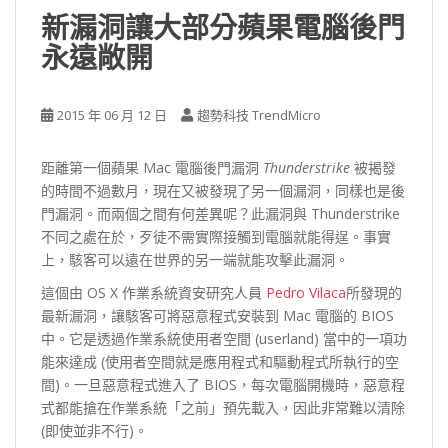
新漏洞讓大部分蘋果電腦後門
永遠敞開
2015 年 06 月 12 日
趨勢科技 TrendMicro
距離第一個蘋果 Mac 電腦後門漏洞
Thunderstrike
被揭發
的時間不過數月，現在又被發現了另一個漏洞，同樣也是後
門漏洞。而兩個之間有何差異呢？此漏洞與 Thunderstrike
不同之處在於，歹徒不需實際接觸到電腦就能得逞。事實
上，駭客可以遠在世界的另一端就能攻擊此漏洞。
這個由 OS X 作業系統資安研究人員
Pedro Vilaca
所發現的
最新漏洞，讓駭客可將惡意程式安裝到 Mac 電腦的 BIOS
中。它是透過作業系統使用者空間 (userland) 當中的一項功
能來達成 (使用者空間就是應用程式和驅動程式所執行的空
間)。一旦惡意程式進入了 BIOS，每次電腦開機時，惡意程
式都能搶在作業系統「之前」預先載入，因此非常難以清除
(即使並非不行)。