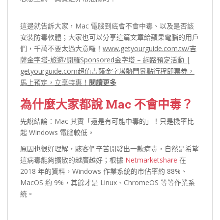
這邊就告訴大家，Mac 電腦到底會不會中毒、以及是否該
安裝防毒軟體；大家也可以分享這篇文章給蘋果電腦的用戶
們，千萬不要太過大意囉！
www.getyourguide.com.tw/吉
薩金字塔-旅遊/開羅Sponsored金字塔 – 網路預定活動 |
getyourguide.com超值吉薩金字塔熱門景點行程即票券，
馬上預定，立享特惠！
閱讀更多
為什麼大家都說 Mac 不會中毒？
先說結論：Mac 其實「還是有可能中毒的」！只是機率比
起 Windows 電腦較低。
原因也很好理解，駭客們辛苦開發出一款病毒，自然是希望
這病毒能夠擴散的越廣越好；根據
Netmarketshare
在
2018 年的資料，Windows 作業系統的市佔率約 88%、
MacOS 約 9%，其餘才是 Linux、ChromeOS 等等作業系
統。