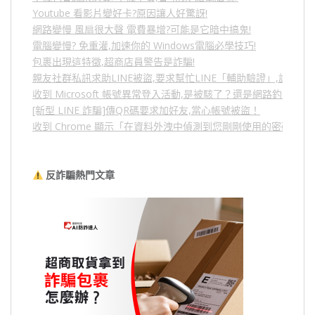
Youtube 看影片變好卡?原因讓人好驚訝!
網路變慢 風扇很大聲 電費暴增?可能是它暗中搞鬼!
電腦變慢? 免重灌,加速你的 Windows電腦必學技巧!
包裹出現這特徵,超商店員警告是詐騙!
親友社群私訊求助LINE被盜,要求幫忙LINE「輔助驗證」,詐騙
收到 Microsoft 帳號異常登入活動,是被駭了？還是網路釣魚？
[新型 LINE 詐騙]傳QR碼要求加好友,當心帳號被盜！
收到 Chrome 顯示「在資料外洩中偵測到您剛剛使用的密碼」
反詐騙熱門文章