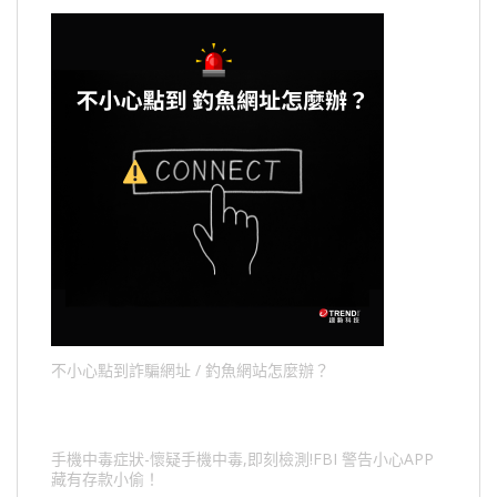
不小心點到詐騙網址 / 釣魚網站怎麼辦？
手機中毒症狀-懷疑手機中毒,即刻檢測!FBI 警告小心APP
藏有存款小偷！