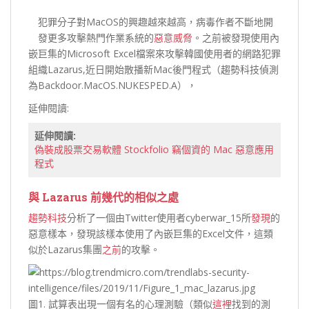
犯罪分子對MacOS的興趣越來越高，病毒作者不斷地開
發更多攻擊熱門作業系統的
惡意威脅
。之前被發現使用內
嵌巨集的Microsoft Excel檔案來攻擊韓國使用者的網路犯罪
組織Lazarus,近日開始散播新Mac後門程式（趨勢科技偵測
為Backdoor.MacOS.NUKESPED.A），
延伸閱讀:
延伸閱讀:
偽裝成股票交易軟體 Stockfolio 竊個資的 Mac 惡意應用
程式
與 Lazarus 前幾代的相似之處
趨勢科技
分析了一個由Twitter使用者cyberwar_15所
發現
的
惡意樣本，發現該樣本使用了內嵌巨集的Excel文件，這類
似於Lazarus集團
之前
的攻擊。
圖1. 試算表出現一個有名的心理測驗（類似
這裡
找到的測