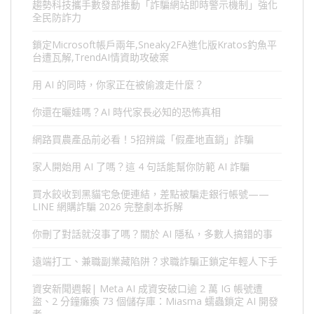
趨勢科技攜手數發部推動「詐騙網站即時警示機制」強化
全民防詐力
鎖定Microsoft帳戶兩年,Sneaky2FA進化版Kratos釣魚平
台遭瓦解,TrendAI情資助攻破案
用 AI 的同時，你家正在被偷渡走什麼？
你還在曬娃嗎？AI 時代家長必知的恐怖真相
網路買農產品前必看！5招辨識「假產地直銷」詐騙
家人開始用 AI 了嗎？這 4 句話能幫你防範 AI 詐騙
買水餃收到黑貓宅急便連結，差點被騙走銀行帳號——
LINE 網購詐騙 2026 完整劇本拆解
你刪了對話就沒事了嗎？關於 AI 隱私，多數人搞錯的事
遠端打工、兼職副業藏陷阱？求職詐騙正鎖定年輕人下手
資安新聞週報| Meta AI 成資安破口逾 2 萬 IG 帳號遭
盜、2 分鐘癱瘓 73 個儲存庫：Miasma 蠕蟲鎖定 AI 開發
者