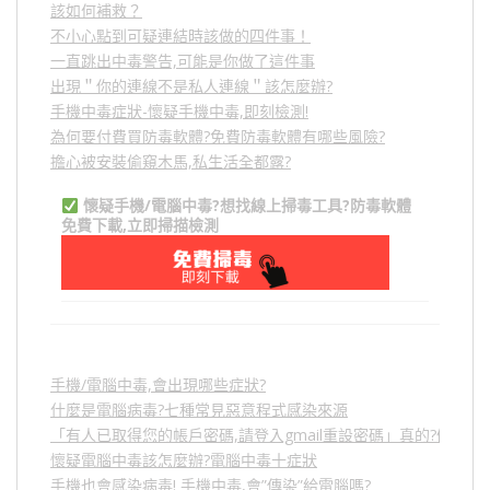
該如何補救？
不小心點到可疑連結時該做的四件事！
一直跳出中毒警告,可能是你做了這件事
出現＂你的連線不是私人連線＂該怎麼辦?
手機中毒症狀-懷疑手機中毒,即刻檢測!
為何要付費買防毒軟體?免費防毒軟體有哪些風險?
擔心被安裝偷窺木馬,私生活全都露?
懷疑手機/電腦中毒?想找線上掃毒工具?防毒軟體
免費下載,立即掃描檢測
手機/電腦中毒,會出現哪些症狀?
什麼是電腦病毒?七種常見惡意程式感染來源
「有人已取得您的帳戶密碼,請登入gmail重設密碼」真的?假的?
懷疑電腦中毒該怎麼辦?電腦中毒十症狀
手機也會感染病毒! 手機中毒,會”傳染”給電腦嗎?