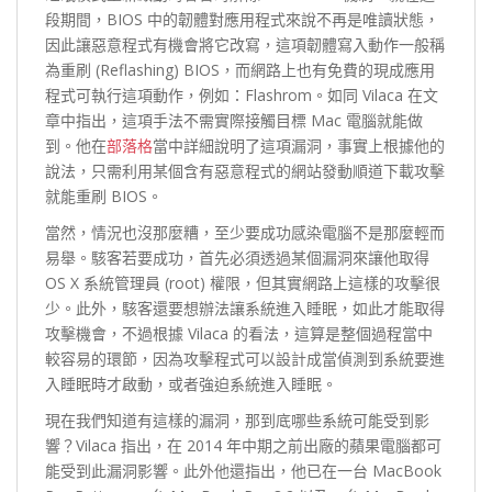
段期間，BIOS 中的韌體對應用程式來說不再是唯讀狀態，
因此讓惡意程式有機會將它改寫，這項韌體寫入動作一般稱
為重刷 (Reflashing) BIOS，而網路上也有免費的現成應用
程式可執行這項動作，例如：Flashrom。如同 Vilaca 在文
章中指出，這項手法不需實際接觸目標 Mac 電腦就能做
到。他在
部落格
當中詳細說明了這項漏洞，事實上根據他的
說法，只需利用某個含有惡意程式的網站發動順道下載攻擊
就能重刷 BIOS。
當然，情況也沒那麼糟，至少要成功感染電腦不是那麼輕而
易舉。駭客若要成功，首先必須透過某個漏洞來讓他取得
OS X 系統管理員 (root) 權限，但其實網路上這樣的攻擊很
少。此外，駭客還要想辦法讓系統進入睡眠，如此才能取得
攻擊機會，不過根據 Vilaca 的看法，這算是整個過程當中
較容易的環節，因為攻擊程式可以設計成當偵測到系統要進
入睡眠時才啟動，或者強迫系統進入睡眠。
現在我們知道有這樣的漏洞，那到底哪些系統可能受到影
響？Vilaca 指出，在 2014 年中期之前出廠的蘋果電腦都可
能受到此漏洞影響。此外他還指出，他已在一台 MacBook