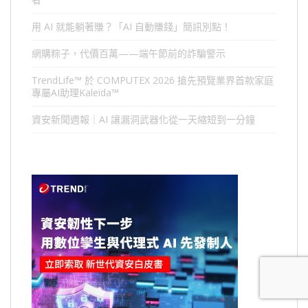
用 AI 就能躺著賺？「AI 自動賺錢」簡訊別點！
網購粽子，代價百萬——端午節前的詐騙警示
TrendLife™ 於 COMPUTEX 2026 搶先預覽業界首款家庭
專屬AI助理Kaleida™
資安新聞週報｜AI 讓漏洞武器化從一天縮短到一分鐘