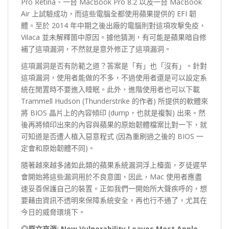
Pro Retina、一台 MacBook Pro 8.2 以及一台 MacBook
Air 上試驗成功，而這些電腦全都使用蘋果提供的 EFI 韌
體。至於 2014 年中期之後出廠的電腦則對這項攻擊免疫，
Vilaca 並未解釋箇中原因。據他猜測，有可能是蘋果暗自修
補了這項漏洞，不然就是意外修正了這項漏洞。
這項漏洞是否有防範之道？答案是「有」也「沒有」。針對
這項漏洞，使用者能做的不多，不過使用者還是可以設定系
統在閒置時不要進入睡眠。此外，進階使用者也可以下載
Trammell Hudson (Thunderstrike 的作者) 所提供的軟體來
將 BIOS 晶片上的內容傾印 (dump，也就是複製) 出來。然
後再將傾印出來的內容與蘋果的原始韌體檔案比對一下，就
可知道是否遭人植入惡意程式 (因為重刷過之後的 BIOS 一
定會和原始韌體不同)。
隨著越來越多諸如此類的蘋果系統漏洞浮上檯面，歹徒遲早
會開始將這些漏洞用於不良意圖，因此，Mac 使用者應盡
速妥善保護自己的裝置。正如我們一開始所大聲疾呼的，想
要藉由資訊不透明來保障系統安全，再也行不通了，尤其在
今日的威脅環境下。
◎
原文來源:
New Vulnerability Leaves Most Apple