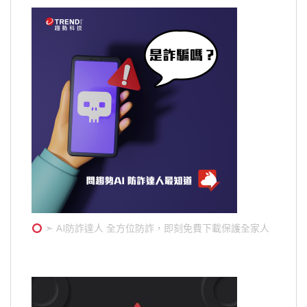
➣ AI防詐達人 全方位防詐，即刻免費下載保護全家人