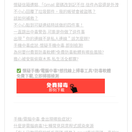
懷疑信箱遭駭,「Gmail 密碼改到記不住,信件內容還是外洩？」
不小心回覆了垃圾郵件，我的帳號會被盜嗎？
該如何補救？
不小心點到可疑連結時該做的四件事！
一直跳出中毒警告,可能是你做了這件事
出現＂你的連線不是私人連線＂該怎麼辦?
手機中毒症狀-懷疑手機中毒,即刻檢測!
為何要付費買防毒軟體?免費防毒軟體有哪些風險?
擔心被安裝偷窺木馬,私生活全都露?
懷疑手機/電腦中毒?想找線上掃毒工具?防毒軟體
免費下載,立即掃描檢測
手機/電腦中毒,會出現哪些症狀?
什麼是電腦病毒?七種常見惡意程式感染來源