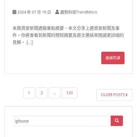
2024 年 07 月 19 日
趨勢科技TrendMicro
本周資安新聞週報重點摘要，本文分享上週資安新聞及事
件。你將會看到新聞的簡短摘要及原文連結來閱讀更詳細的
見解。 […]
繼續閱讀
文
1
2
...
133
OLDER POSTS
章
導
覽
Search
for: