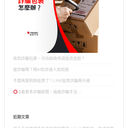
收到詐騙包裹，可向超商申請退貨退款？
是詐騙嗎？問AI防詐達人就知道
不要再幫狗狗投票了！LINE投票詐騙再升級
⟫看更多詐騙新聞，識破詐騙手法….
近期文章