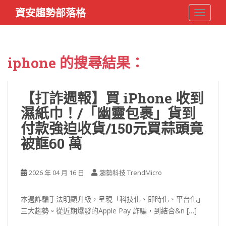
S
資安趨勢部落格
TOGGLE
k
i
p
t
iphone
的搜尋結果：
o
m
a
【打詐週報】買 iPhone 收到
i
濕紙巾！/「幽靈包裹」貨到
n
c
付款強迫收貨/150元買蒜頭竟
o
被誆60 萬
n
t
e
2026 年 04 月 16 日
趨勢科技 TrendMicro
n
t
本週詐騙手法明顯升級，呈現「科技化、即時化、平台化」
三大趨勢。從近期爆發的Apple Pay 詐騙，到結合&n […]