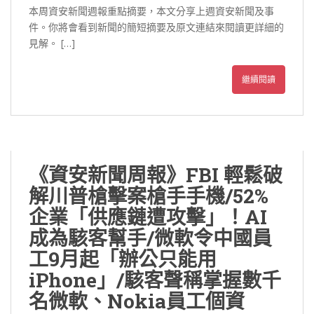
本周資安新聞週報重點摘要，本文分享上週資安新聞及事
件。你將會看到新聞的簡短摘要及原文連結來閱讀更詳細的
見解。 […]
繼續閱讀
《資安新聞周報》FBI 輕鬆破
解川普槍擊案槍手手機/52%
企業「供應鏈遭攻擊」！AI
成為駭客幫手/微軟令中國員
工9月起「辦公只能用
iPhone」/駭客聲稱掌握數千
名微軟、Nokia員工個資