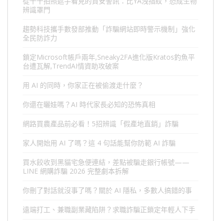
從千千拍照遮手看見的資安警訊：比YA洩指紋，恐成生物
辨識罩門
趨勢科技攜手數發部推動「詐騙網站即時警示機制」強化
全民防詐力
鎖定Microsoft帳戶兩年,Sneaky2FA進化版Kratos釣魚平
台遭瓦解,TrendAI情資助攻破案
用 AI 的同時，你家正在被偷渡走什麼？
你還在曬娃嗎？AI 時代家長必知的恐怖真相
網路買農產品前必看！5招辨識「假產地直銷」詐騙
家人開始用 AI 了嗎？這 4 句話能幫你防範 AI 詐騙
買水餃收到黑貓宅急便連結，差點被騙走銀行帳號——
LINE 網購詐騙 2026 完整劇本拆解
你刪了對話就沒事了嗎？關於 AI 隱私，多數人搞錯的事
遠端打工、兼職副業藏陷阱？求職詐騙正鎖定年輕人下手