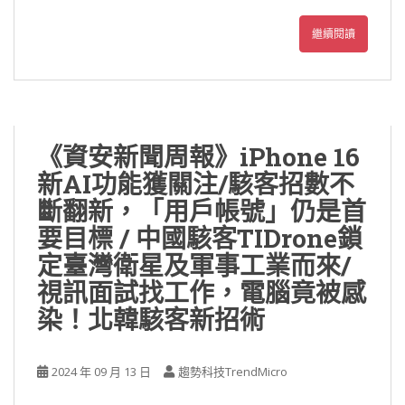
繼續閱讀
《資安新聞周報》iPhone 16
新AI功能獲關注/駭客招數不
斷翻新，「用戶帳號」仍是首
要目標 / 中國駭客TIDrone鎖
定臺灣衛星及軍事工業而來/
視訊面試找工作，電腦竟被感
染！北韓駭客新招術
2024 年 09 月 13 日
趨勢科技TrendMicro