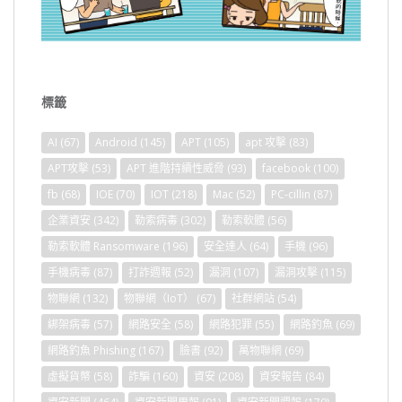
標籤
AI
(67)
Android
(145)
APT
(105)
apt 攻擊
(83)
APT攻擊
(53)
APT 進階持續性威脅
(93)
facebook
(100)
fb
(68)
IOE
(70)
IOT
(218)
Mac
(52)
PC-cillin
(87)
企業資安
(342)
勒索病毒
(302)
勒索軟體
(56)
勒索軟體 Ransomware
(196)
安全達人
(64)
手機
(96)
手機病毒
(87)
打詐週報
(52)
漏洞
(107)
漏洞攻擊
(115)
物聯網
(132)
物聯網（IoT）
(67)
社群網站
(54)
綁架病毒
(57)
網路安全
(58)
網路犯罪
(55)
網路釣魚
(69)
網路釣魚 Phishing
(167)
臉書
(92)
萬物聯網
(69)
虛擬貨幣
(58)
詐騙
(160)
資安
(208)
資安報告
(84)