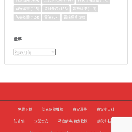
資安新聞
(464)
資安新聞周報
(91)
資安新聞週報
(170)
資安漫畫
(115)
資料外洩
(138)
趨勢科技
(113)
防毒軟體
(124)
雲端
(67)
雲端運算
(90)
彙整
彙
整
免費下載
防毒軟體推薦
資安漫畫
資安小百科
防詐騙
企業資安
勒索病毒/勒索軟體
趨勢科技官網