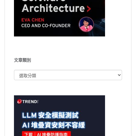
文章類別
文
章
類
別