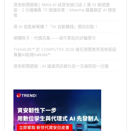
資安新聞週報| Meta AI 成資安破口逾 2 萬 IG 帳號遭
盜、2 分鐘癱瘓 73 個儲存庫：Miasma 蠕蟲鎖定 AI 開發
者
用 AI 就能躺著賺？「AI 自動賺錢」簡訊別點！
網購粽子，代價百萬——端午節前的詐騙警示
TrendLife™ 於 COMPUTEX 2026 搶先預覽業界首款家庭
專屬AI助理Kaleida™
資安新聞週報｜AI 讓漏洞武器化從一天縮短到一分鐘