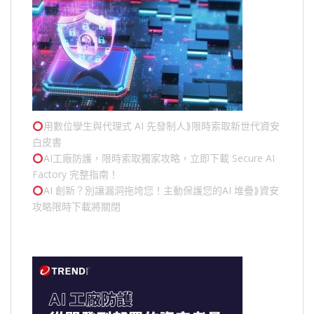
用數位孿生與代理式 AI 先發制人⟫限時索取新世代資安
白皮書
AI工廠防護，限時索取獨家攻略，立即下載 Secure AI
Factory 完整指南！
AI 創新？別讓漏洞拖垮您！主動保護您的
AI 堆疊
⟫資安
攻略限時下載將關閉