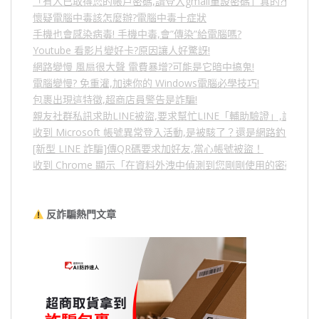
「有人已取得您的帳戶密碼,請登入gmail重設密碼」真的?假的?
懷疑電腦中毒該怎麼辦?電腦中毒十症狀
手機也會感染病毒! 手機中毒,會”傳染”給電腦嗎?
Youtube 看影片變好卡?原因讓人好驚訝!
網路變慢 風扇很大聲 電費暴增?可能是它暗中搞鬼!
電腦變慢? 免重灌,加速你的 Windows電腦必學技巧!
包裹出現這特徵,超商店員警告是詐騙!
親友社群私訊求助LINE被盜,要求幫忙LINE「輔助驗證」,詐騙
收到 Microsoft 帳號異常登入活動,是被駭了？還是網路釣魚？
[新型 LINE 詐騙]傳QR碼要求加好友,當心帳號被盜！
收到 Chrome 顯示「在資料外洩中偵測到您剛剛使用的密碼」
反詐騙熱門文章