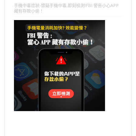
手機中毒症狀-懷疑手機中毒,即刻檢測!FBI 警告小心APP
藏有存款小偷！