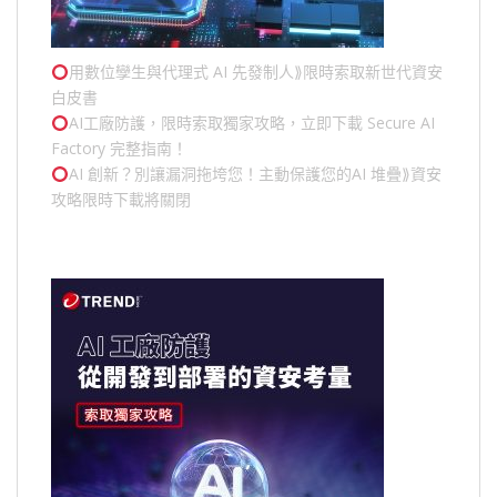
用數位孿生與代理式 AI 先發制人⟫限時索取新世代資安
白皮書
AI工廠防護，限時索取獨家攻略，立即下載 Secure AI
Factory 完整指南！
AI 創新？別讓漏洞拖垮您！主動保護您的
AI 堆疊
⟫資安
攻略限時下載將關閉