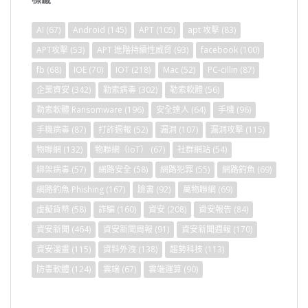
AI
(67)
Android
(145)
APT
(105)
apt 攻擊
(83)
APT攻擊
(53)
APT 進階持續性威脅
(93)
facebook
(100)
fb
(68)
IOE
(70)
IOT
(218)
Mac
(52)
PC-cillin
(87)
企業資安
(342)
勒索病毒
(302)
勒索軟體
(56)
勒索軟體 Ransomware
(196)
安全達人
(64)
手機
(96)
手機病毒
(87)
打詐週報
(52)
漏洞
(107)
漏洞攻擊
(115)
物聯網
(132)
物聯網（IoT）
(67)
社群網站
(54)
綁架病毒
(57)
網路安全
(58)
網路犯罪
(55)
網路釣魚
(69)
網路釣魚 Phishing
(167)
臉書
(92)
萬物聯網
(69)
虛擬貨幣
(58)
詐騙
(160)
資安
(208)
資安報告
(84)
資安新聞
(464)
資安新聞周報
(91)
資安新聞週報
(170)
資安漫畫
(115)
資料外洩
(138)
趨勢科技
(113)
防毒軟體
(124)
雲端
(67)
雲端運算
(90)