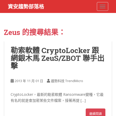
S
資安趨勢部落格
TOGGLE
k
i
p
t
Zeus
的搜尋結果：
o
m
a
勒索軟體 CryptoLocker 跟
i
網銀木馬 ZeuS/ZBOT 聯手出
n
c
擊
o
n
t
2013 年 11 月 01 日
趨勢科技 TrendMicro
e
n
CryptoLocker，最新的勒索軟體 Ransomware變種，它最
t
有名的就是會加密某些文件檔案，接著再提 […]
繼續閱讀