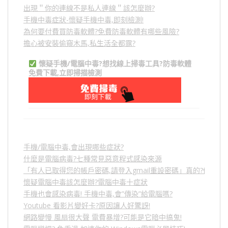
出現＂你的連線不是私人連線＂該怎麼辦?
手機中毒症狀-懷疑手機中毒,即刻檢測!
為何要付費買防毒軟體?免費防毒軟體有哪些風險?
擔心被安裝偷窺木馬,私生活全都露?
懷疑手機/電腦中毒?想找線上掃毒工具?防毒軟體
免費下載,立即掃描檢測
手機/電腦中毒,會出現哪些症狀?
什麼是電腦病毒?七種常見惡意程式感染來源
「有人已取得您的帳戶密碼,請登入gmail重設密碼」真的?假的?
懷疑電腦中毒該怎麼辦?電腦中毒十症狀
手機也會感染病毒! 手機中毒,會”傳染”給電腦嗎?
Youtube 看影片變好卡?原因讓人好驚訝!
網路變慢 風扇很大聲 電費暴增?可能是它暗中搞鬼!