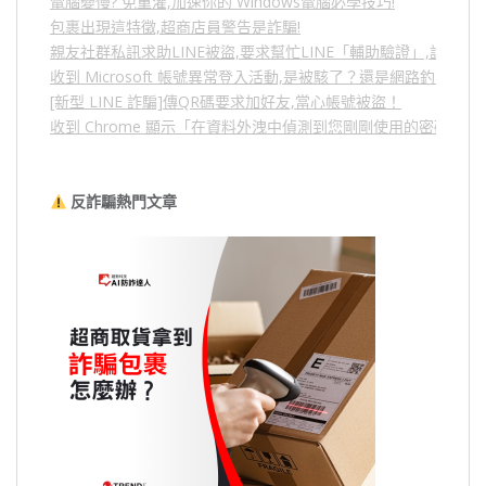
電腦變慢? 免重灌,加速你的 Windows電腦必學技巧!
包裹出現這特徵,超商店員警告是詐騙!
親友社群私訊求助LINE被盜,要求幫忙LINE「輔助驗證」,詐騙
收到 Microsoft 帳號異常登入活動,是被駭了？還是網路釣魚？
[新型 LINE 詐騙]傳QR碼要求加好友,當心帳號被盜！
收到 Chrome 顯示「在資料外洩中偵測到您剛剛使用的密碼」
反詐騙熱門文章