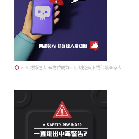
➣ AI防詐達人 全方位防詐，即刻免費下載保護全家人