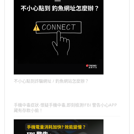
不小心點到詐騙網址 / 釣魚網站怎麼辦？
手機中毒症狀-懷疑手機中毒,即刻檢測!FBI 警告小心APP
藏有存款小偷！