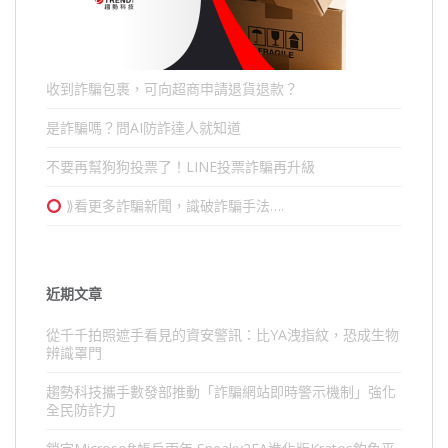
收到詐騙包裹，可向超商申請退貨退款？
是詐騙嗎？問AI防詐達人就知道
不要再幫狗狗投票了！LINE投票詐騙再升級
⟫看更多詐騙新聞，識破詐騙手法….
近期文章
從千千拍照遮手看見的資安警訊：比YA洩指紋，恐成生物
辨識罩門
趨勢科技攜手數發部推動「詐騙網站即時警示機制」強化
全民防詐力