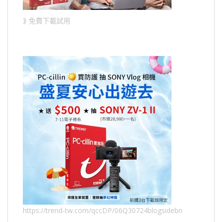
⟫ 免費下載試用
https://trend-tw.com/qccDP/06Q30724blogsidebn