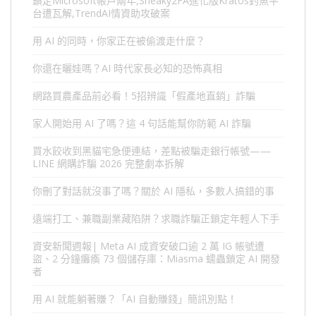
鎖定Microsoft帳戶兩年,Sneaky2FA進化版Kratos釣魚平
台遭瓦解,TrendAI情資助攻破案
用 AI 的同時，你家正在被偷渡走什麼？
你還在曬娃嗎？AI 時代家長必知的恐怖真相
網路買農產品前必看！5招辨識「假產地直銷」詐騙
家人開始用 AI 了嗎？這 4 句話能幫你防範 AI 詐騙
買水餃收到黑貓宅急便連結，差點被騙走銀行帳號——
LINE 網購詐騙 2026 完整劇本拆解
你刪了對話就沒事了嗎？關於 AI 隱私，多數人搞錯的事
遠端打工、兼職副業藏陷阱？求職詐騙正鎖定年輕人下手
資安新聞週報| Meta AI 成資安破口逾 2 萬 IG 帳號遭
盜、2 分鐘癱瘓 73 個儲存庫：Miasma 蠕蟲鎖定 AI 開發
者
用 AI 就能躺著賺？「AI 自動賺錢」簡訊別點！