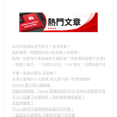
如何知道網址是否安全？有沒有毒？
是詐騙嗎？問趨勢科技AI防詐達人就知道！
她用一招發現汽車旅館針孔攝影機！資安專家提醒它也會駭人成
「旅遊小幫手」
?
「存款大扒手」
! FBI
警告：出國旅遊不要做的
手機一直跳出廣告,怎麼辦？
台灣人愛用的十大密碼,有九個不用一秒就被破解!
iPhone 遭入侵六個跡象
懷疑信箱遭駭,「Gmail 密碼改到記不住,信件內容還是外洩？」
不小心回覆了垃圾郵件，我的帳號會被盜嗎？
該如何補救？
不小心點到可疑連結時該做的四件事！
一直跳出中毒警告,可能是你做了這件事