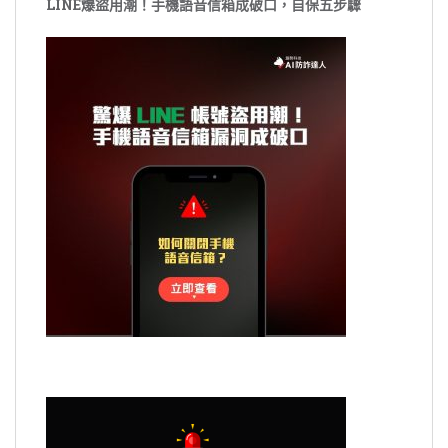
LINE爆盜用潮！手機語音信箱成破口，自保五步驟