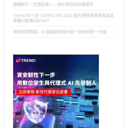
網購粽子，代價百萬——端午節前的詐騙警示
TrendLife™ 於 COMPUTEX 2026 搶先預覽業界首款家庭
專屬AI助理Kaleida™
資安新聞週報｜AI 讓漏洞武器化從一天縮短到一分鐘