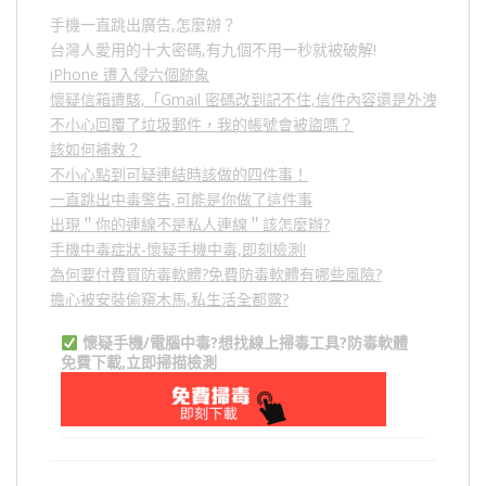
手機一直跳出廣告,怎麼辦？
台灣人愛用的十大密碼,有九個不用一秒就被破解!
iPhone 遭入侵六個跡象
懷疑信箱遭駭,「Gmail 密碼改到記不住,信件內容還是外洩？」
不小心回覆了垃圾郵件，我的帳號會被盜嗎？
該如何補救？
不小心點到可疑連結時該做的四件事！
一直跳出中毒警告,可能是你做了這件事
出現＂你的連線不是私人連線＂該怎麼辦?
手機中毒症狀-懷疑手機中毒,即刻檢測!
為何要付費買防毒軟體?免費防毒軟體有哪些風險?
擔心被安裝偷窺木馬,私生活全都露?
懷疑手機/電腦中毒?想找線上掃毒工具?防毒軟體
免費下載,立即掃描檢測