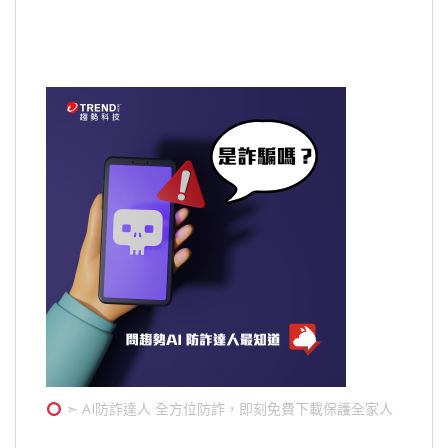
➣ AI防詐達人 全方位防詐，即刻免費下載保護全家人