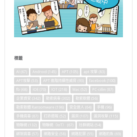
標籤
AI
(67)
Android
(145)
APT
(105)
apt 攻擊
(83)
APT攻擊
(53)
APT 進階持續性威脅
(93)
facebook
(100)
fb
(68)
IOE
(70)
IOT
(218)
Mac
(52)
PC-cillin
(87)
企業資安
(342)
勒索病毒
(302)
勒索軟體
(56)
勒索軟體 Ransomware
(196)
安全達人
(64)
手機
(96)
手機病毒
(87)
打詐週報
(52)
漏洞
(107)
漏洞攻擊
(115)
物聯網
(132)
物聯網（IoT）
(67)
社群網站
(54)
綁架病毒
(57)
網路安全
(58)
網路犯罪
(55)
網路釣魚
(69)