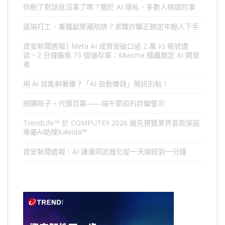
你刪了對話就沒事了嗎？關於 AI 隱私，多數人搞錯的事
遠端打工、兼職副業藏陷阱？求職詐騙正鎖定年輕人下手
資安新聞週報| Meta AI 成資安破口逾 2 萬 IG 帳號遭
盜、2 分鐘癱瘓 73 個儲存庫：Miasma 蠕蟲鎖定 AI 開發
者
用 AI 就能躺著賺？「AI 自動賺錢」簡訊別點！
網購粽子，代價百萬——端午節前的詐騙警示
TrendLife™ 於 COMPUTEX 2026 搶先預覽業界首款家庭
專屬AI助理Kaleida™
資安新聞週報｜AI 讓漏洞武器化從一天縮短到一分鐘