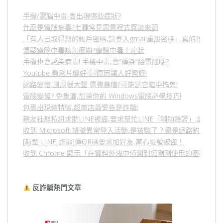
手機/電腦中毒,會出現哪些症狀?
什麼是電腦病毒?七種常見惡意程式感染來源
「有人已取得您的帳戶密碼,請登入gmail重設密碼」真的?假的?
懷疑電腦中毒該怎麼辦?電腦中毒十症狀
手機也會感染病毒! 手機中毒,會”傳染”給電腦嗎?
Youtube 看影片變好卡?原因讓人好驚訝!
網路變慢 風扇很大聲 電費暴增?可能是它暗中搞鬼!
電腦變慢? 免重灌,加速你的 Windows電腦必學技巧!
包裹出現這特徵,超商店員警告是詐騙!
親友社群私訊求助LINE被盜,要求幫忙LINE「輔助驗證」,詐騙
收到 Microsoft 帳號異常登入活動,是被駭了？還是網路釣魚？
[新型 LINE 詐騙]傳QR碼要求加好友,當心帳號被盜！
收到 Chrome 顯示「在資料外洩中偵測到您剛剛使用的密碼」
反詐騙熱門文章