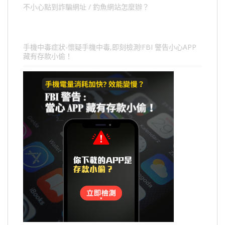
不小心點到詐騙網址 / 釣魚網站怎麼辦？
手機中毒症狀-懷疑手機中毒,即刻檢測!FBI 警告小心APP
藏有存款小偷！