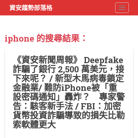
S
資安趨勢部落格
TOGGLE
k
i
p
t
iphone
的搜尋結果：
o
m
a
《資安新聞周報》 Deepfake
i
詐騙了銀行 2,500 萬美元，接
n
c
下來呢？ / 新型木馬病毒鎖定
o
金融業/ 難防iPhone被「重
n
設密碼通知」轟炸？ 專家警
t
e
告：駭客新手法 / FBI：加密
n
貨幣投資詐騙導致的損失比勒
t
索軟體更大