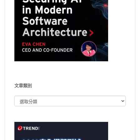
文章類別
文
章
類
別