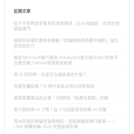
近期文章
從千千拍照遮手看見的資安警訊：比YA洩指紋，恐成生物
辨識罩門
趨勢科技攜手數發部推動「詐騙網站即時警示機制」強化
全民防詐力
鎖定Microsoft帳戶兩年,Sneaky2FA進化版Kratos釣魚平
台遭瓦解,TrendAI情資助攻破案
用 AI 的同時，你家正在被偷渡走什麼？
你還在曬娃嗎？AI 時代家長必知的恐怖真相
網路買農產品前必看！5招辨識「假產地直銷」詐騙
家人開始用 AI 了嗎？這 4 句話能幫你防範 AI 詐騙
買水餃收到黑貓宅急便連結，差點被騙走銀行帳號——
LINE 網購詐騙 2026 完整劇本拆解