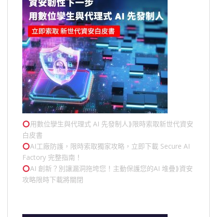
用數位孿生與代理式 AI 先發制人⟫限時索取新世代資安
白皮書
AI工廠防護，限時索取獨家攻略，立即下載 Secure AI
Factory 完整指南！
AI 創新？別讓漏洞拖垮您！主動保護您的
AI 堆疊
⟫資安
攻略限時下載將關閉