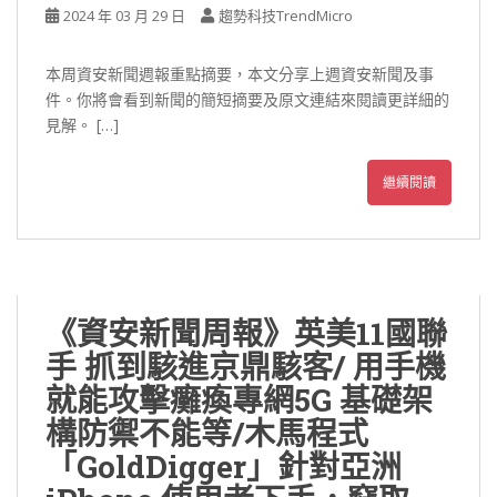
2024 年 03 月 29 日
趨勢科技TrendMicro
本周資安新聞週報重點摘要，本文分享上週資安新聞及事
件。你將會看到新聞的簡短摘要及原文連結來閱讀更詳細的
見解。 […]
繼續閱讀
《資安新聞周報》英美11國聯
手 抓到駭進京鼎駭客/ 用手機
就能攻擊癱瘓專網5G 基礎架
構防禦不能等/木馬程式
「GoldDigger」針對亞洲