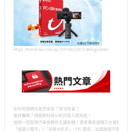
https://trend-tw.com/qccDP/06Q30724blogsidebn
如何知道網址是否安全？有沒有毒？
是詐騙嗎？問趨勢科技AI防詐達人就知道！
她用一招發現汽車旅館針孔攝影機！資安專家提醒它也會駭人成
「旅遊小幫手」
?
「存款大扒手」
! FBI
警告：出國旅遊不要做的