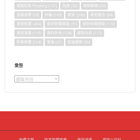
網路釣魚 Phishing
(167)
臉書
(92)
萬物聯網
(69)
虛擬貨幣
(58)
詐騙
(160)
資安
(208)
資安報告
(84)
資安新聞
(464)
資安新聞周報
(91)
資安新聞週報
(170)
資安漫畫
(115)
資料外洩
(138)
趨勢科技
(113)
防毒軟體
(124)
雲端
(67)
雲端運算
(90)
彙整
彙
整
免費下載
防毒軟體推薦
資安漫畫
資安小百科