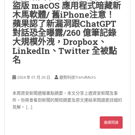
盜版 macOS 應用程式暗藏新
木馬軟體/ 舊iPhone注意！
蘋果認了新漏洞跟ChatGPT
對話恐全曝露/260 億筆記錄
大規模外洩，Dropbox、
LinkedIn、Twitter 全被點
名
2024 年 01 月 26 日
趨勢科技TrendMicro
本周資安新聞週報重點摘要，本文分享上週資安新聞及事
件。你將會看到新聞的簡短摘要及原文連結來閱讀更詳細的
見解。 […]
繼續閱讀