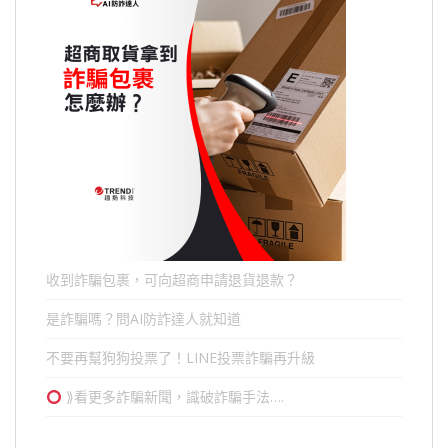
收到詐騙包裹，可向超商申請退貨退款？
是詐騙嗎？問AI防詐達人就知道
不要再幫狗狗投票了！LINE投票詐騙再升級
⟫看更多詐騙新聞，識破詐騙手法….