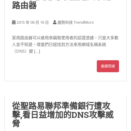
路由器
2015 年 06 月 16 日
趨勢科技 TrendMicro
家用路由器可以被用來竊取使用者的認證憑據，只是大多數
人並不知道。壞蛋們已經找到方法來用網域名稱系統
（DNS）變 […]
繼續閱讀
從聖路易聯邦準備銀行遭攻
擊,看日益增加的DNS攻擊威
脅