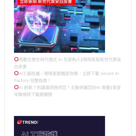
用數位孿生與代理式 AI 先發制人⟫限時索取新世代資安
白皮書
AI工廠防護，限時索取獨家攻略，立即下載 Secure AI
Factory 完整指南！
AI 創新？別讓漏洞拖垮您！主動保護您的
AI 堆疊
⟫資安
攻略限時下載將關閉