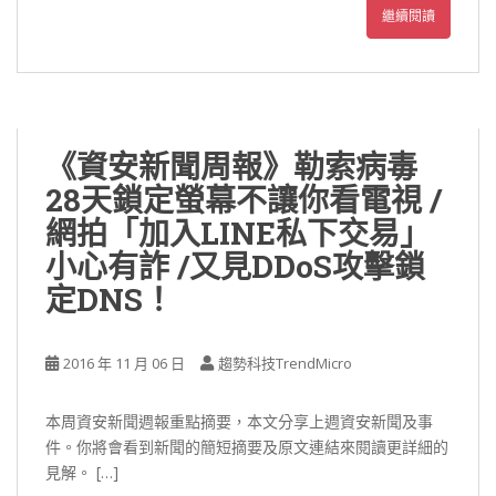
繼續閱讀
《資安新聞周報》勒索病毒
28天鎖定螢幕不讓你看電視 /
網拍「加入LINE私下交易」
小心有詐 /又見DDoS攻擊鎖
定DNS！
2016 年 11 月 06 日
趨勢科技TrendMicro
本周資安新聞週報重點摘要，本文分享上週資安新聞及事
件。你將會看到新聞的簡短摘要及原文連結來閱讀更詳細的
見解。 […]