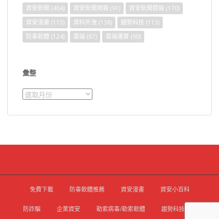
資安新聞
(464)
資安新聞周報
(91)
資安新聞週報
(170)
資安漫畫
(115)
資料外洩
(138)
趨勢科技
(113)
防毒軟體
(124)
雲端
(67)
雲端運算
(90)
彙整
彙
整
免費下載
防毒軟體推薦
資安漫畫
資安小百科
防詐騙
企業資安
勒索病毒/勒索軟體
趨勢科技官網