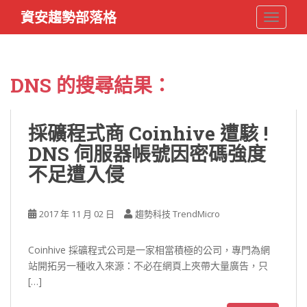
S
資安趨勢部落格
TOGGLE
k
i
p
t
DNS
的搜尋結果：
o
m
a
採礦程式商 Coinhive 遭駭 !
i
DNS 伺服器帳號因密碼強度
n
c
不足遭入侵
o
n
t
2017 年 11 月 02 日
趨勢科技 TrendMicro
e
n
Coinhive 採礦程式公司是一家相當積極的公司，專門為網
t
站開拓另一種收入來源：不必在網頁上夾帶大量廣告，只
[…]