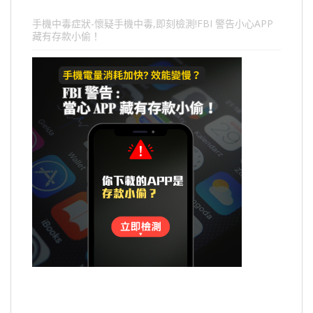
手機中毒症狀-懷疑手機中毒,即刻檢測!FBI 警告小心APP
藏有存款小偷！