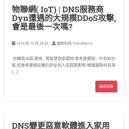
物聯網( IoT) | DNS服務商
Dyn遭遇的大規模DDoS攻擊,
會是最後一次嗎?
2016 年 10 月 28 日
趨勢科技 TrendMicro
你購買冰箱,電視…等智慧型家電時,會考慮價錢、外型和功
能,但會將連網設備的安全列入採買要素嗎?根據趨勢科技美
[…]
繼續閱讀
DNS變更惡意軟體進入家用