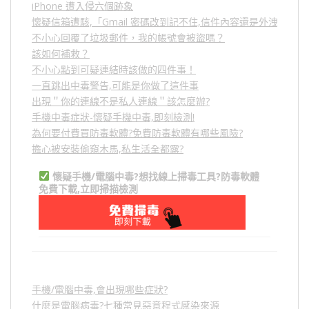
iPhone 遭入侵六個跡象
懷疑信箱遭駭,「Gmail 密碼改到記不住,信件內容還是外洩？」
不小心回覆了垃圾郵件，我的帳號會被盜嗎？
該如何補救？
不小心點到可疑連結時該做的四件事！
一直跳出中毒警告,可能是你做了這件事
出現＂你的連線不是私人連線＂該怎麼辦?
手機中毒症狀-懷疑手機中毒,即刻檢測!
為何要付費買防毒軟體?免費防毒軟體有哪些風險?
擔心被安裝偷窺木馬,私生活全都露?
懷疑手機/電腦中毒?想找線上掃毒工具?防毒軟體
免費下載,立即掃描檢測
手機/電腦中毒,會出現哪些症狀?
什麼是電腦病毒?七種常見惡意程式感染來源