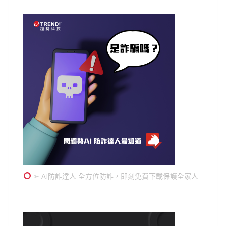
➣ AI防詐達人 全方位防詐，即刻免費下載保護全家人