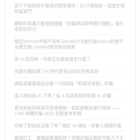
從千千拍照遮手看見的資安警訊：比YA洩指紋，恐成生物
辨識罩門
趨勢科技攜手數發部推動「詐騙網站即時警示機制」強化
全民防詐力
鎖定Microsoft帳戶兩年,Sneaky2FA進化版Kratos釣魚平
台遭瓦解,TrendAI情資助攻破案
用 AI 的同時，你家正在被偷渡走什麼？
你還在曬娃嗎？AI 時代家長必知的恐怖真相
網路買農產品前必看！5招辨識「假產地直銷」詐騙
家人開始用 AI 了嗎？這 4 句話能幫你防範 AI 詐騙
買水餃收到黑貓宅急便連結，差點被騙走銀行帳號——
LINE 網購詐騙 2026 完整劇本拆解
你刪了對話就沒事了嗎？關於 AI 隱私，多數人搞錯的事
遠端打工、兼職副業藏陷阱？求職詐騙正鎖定年輕人下手