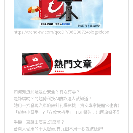
https://trend-tw.com/qccDP/06Q30724blogsidebn
如何知道網址是否安全？有沒有毒？
是詐騙嗎？問趨勢科技AI防詐達人就知道！
她用一招發現汽車旅館針孔攝影機！資安專家提醒它也會駭人成
「旅遊小幫手」
?
「存款大扒手」
! FBI
警告：出國旅遊不要做的
手機一直跳出廣告,怎麼辦？
台灣人愛用的十大密碼,有九個不用一秒就被破解!