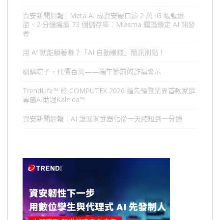
資安新聞週報| Meta AI 成資安破口逾 2 萬 IG 帳號遭
盜、2 分鐘癱瘓 73 個儲存庫：Miasma 蠕蟲鎖定 AI 開發
者
用 AI 就能躺著賺？「AI 自動賺錢」簡訊別點！
網購粽子，代價百萬——端午節前的詐騙警示
TrendLife™ 於 COMPUTEX 2026 搶先預覽業界首款家庭
專屬AI助理Kaleida™
資安新聞週報｜AI 讓漏洞武器化從一天縮短到一分鐘