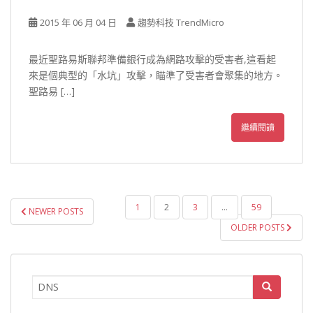
2015 年 06 月 04 日
趨勢科技 TrendMicro
最近聖路易斯聯邦準備銀行成為網路攻擊的受害者,這看起
來是個典型的「水坑」攻擊，瞄準了受害者會聚集的地方。
聖路易 […]
繼續閱讀
文
1
2
3
...
59
NEWER POSTS
章
OLDER POSTS
導
覽
Search
for: