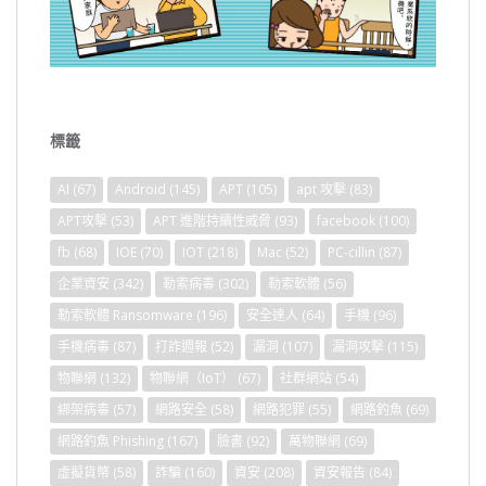
標籤
AI
(67)
Android
(145)
APT
(105)
apt 攻擊
(83)
APT攻擊
(53)
APT 進階持續性威脅
(93)
facebook
(100)
fb
(68)
IOE
(70)
IOT
(218)
Mac
(52)
PC-cillin
(87)
企業資安
(342)
勒索病毒
(302)
勒索軟體
(56)
勒索軟體 Ransomware
(196)
安全達人
(64)
手機
(96)
手機病毒
(87)
打詐週報
(52)
漏洞
(107)
漏洞攻擊
(115)
物聯網
(132)
物聯網（IoT）
(67)
社群網站
(54)
綁架病毒
(57)
網路安全
(58)
網路犯罪
(55)
網路釣魚
(69)
網路釣魚 Phishing
(167)
臉書
(92)
萬物聯網
(69)
虛擬貨幣
(58)
詐騙
(160)
資安
(208)
資安報告
(84)