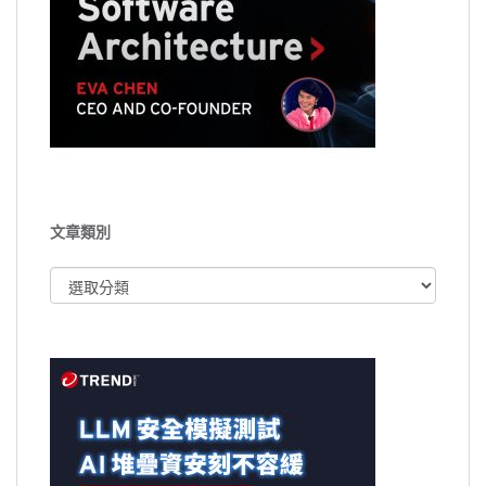
文章類別
文
章
類
別