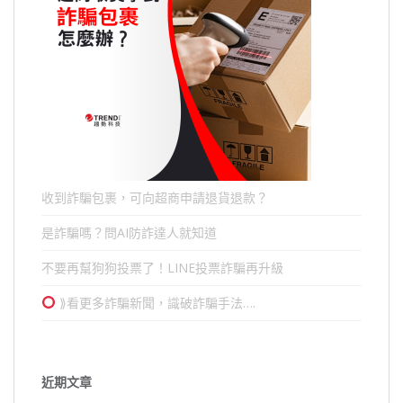
收到詐騙包裹，可向超商申請退貨退款？
是詐騙嗎？問AI防詐達人就知道
不要再幫狗狗投票了！LINE投票詐騙再升級
⟫看更多詐騙新聞，識破詐騙手法….
近期文章