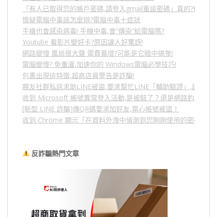
「有人已取得您的帳戶密碼,請登入gmail重設密碼」真的?假的?
懷疑電腦中毒該怎麼辦?電腦中毒十症狀
手機也會感染病毒! 手機中毒,會”傳染”給電腦嗎?
Youtube 看影片變好卡?原因讓人好驚訝!
網路變慢 風扇很大聲 電費暴增?可能是它暗中搞鬼!
電腦變慢? 免重灌,加速你的 Windows電腦必學技巧!
包裹出現這特徵,超商店員警告是詐騙!
親友社群私訊求助LINE被盜,要求幫忙LINE「輔助驗證」,詐騙
收到 Microsoft 帳號異常登入活動,是被駭了？還是網路釣魚？
[新型 LINE 詐騙]傳QR碼要求加好友,當心帳號被盜！
收到 Chrome 顯示「在資料外洩中偵測到您剛剛使用的密碼」
反詐騙熱門文章