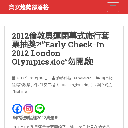
S
資安趨勢部落格
TOGGLE
k
i
p
t
2012倫敦奧運閉幕式旅行套
o
票抽獎?!”Early Check-In
m
a
2012 London
i
Olympics.doc”勿開啟!
n
c
o
2012 年 04 月 18 日
趨勢科技 TrendMicro
時事相
n
,
,
關網路攻擊事件
社交工程（social engineering ）
網路釣魚
t
Phishing
e
n
t
網路犯罪挺進2012奧運會
2012年夏季奧運會就要開始了，這一次是七月在倫敦舉