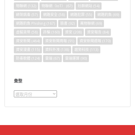
物聯網
(132)
物聯網（IoT）
(67)
社群網站
(54)
綁架病毒
(57)
網路安全
(58)
網路犯罪
(55)
網路釣魚
(69)
網路釣魚 Phishing
(167)
臉書
(92)
萬物聯網
(69)
虛擬貨幣
(58)
詐騙
(160)
資安
(208)
資安報告
(84)
資安新聞
(464)
資安新聞周報
(91)
資安新聞週報
(170)
資安漫畫
(115)
資料外洩
(138)
趨勢科技
(113)
防毒軟體
(124)
雲端
(67)
雲端運算
(90)
彙整
彙
整