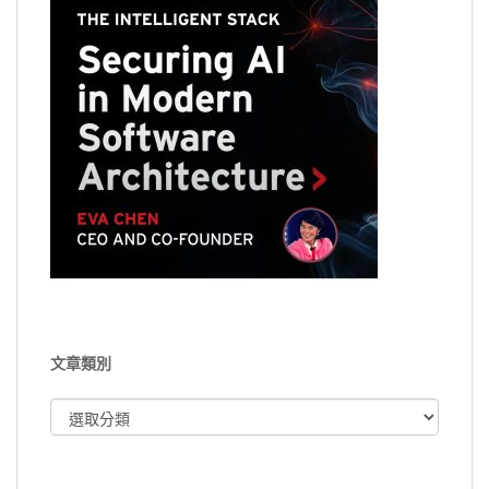
文章類別
文
章
類
別