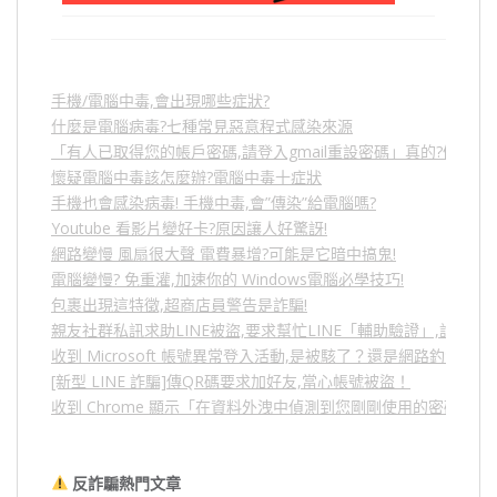
手機/電腦中毒,會出現哪些症狀?
什麼是電腦病毒?七種常見惡意程式感染來源
「有人已取得您的帳戶密碼,請登入gmail重設密碼」真的?假的?
懷疑電腦中毒該怎麼辦?電腦中毒十症狀
手機也會感染病毒! 手機中毒,會”傳染”給電腦嗎?
Youtube 看影片變好卡?原因讓人好驚訝!
網路變慢 風扇很大聲 電費暴增?可能是它暗中搞鬼!
電腦變慢? 免重灌,加速你的 Windows電腦必學技巧!
包裹出現這特徵,超商店員警告是詐騙!
親友社群私訊求助LINE被盜,要求幫忙LINE「輔助驗證」,詐騙
收到 Microsoft 帳號異常登入活動,是被駭了？還是網路釣魚？
[新型 LINE 詐騙]傳QR碼要求加好友,當心帳號被盜！
收到 Chrome 顯示「在資料外洩中偵測到您剛剛使用的密碼」
反詐騙熱門文章