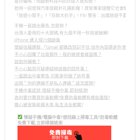
是詐騙嗎？問趨勢科技AI防詐達人就知道！
她用一招發現汽車旅館針孔攝影機！資安專家提醒它也會駭人成
「旅遊小幫手」
?
「存款大扒手」
! FBI
警告：出國旅遊不要做的
手機一直跳出廣告,怎麼辦？
台灣人愛用的十大密碼,有九個不用一秒就被破解!
iPhone 遭入侵六個跡象
懷疑信箱遭駭,「Gmail 密碼改到記不住,信件內容還是外洩？」
不小心回覆了垃圾郵件，我的帳號會被盜嗎？
該如何補救？
不小心點到可疑連結時該做的四件事！
一直跳出中毒警告,可能是你做了這件事
出現＂你的連線不是私人連線＂該怎麼辦?
手機中毒症狀-懷疑手機中毒,即刻檢測!
為何要付費買防毒軟體?免費防毒軟體有哪些風險?
擔心被安裝偷窺木馬,私生活全都露?
懷疑手機/電腦中毒?想找線上掃毒工具?防毒軟體
免費下載,立即掃描檢測