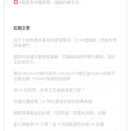
⟫看更多詐騙新聞，識破詐騙手法….
近期文章
從千千拍照遮手看見的資安警訊：比YA洩指紋，恐成生物
辨識罩門
趨勢科技攜手數發部推動「詐騙網站即時警示機制」強化
全民防詐力
鎖定Microsoft帳戶兩年,Sneaky2FA進化版Kratos釣魚平
台遭瓦解,TrendAI情資助攻破案
用 AI 的同時，你家正在被偷渡走什麼？
你還在曬娃嗎？AI 時代家長必知的恐怖真相
網路買農產品前必看！5招辨識「假產地直銷」詐騙
家人開始用 AI 了嗎？這 4 句話能幫你防範 AI 詐騙