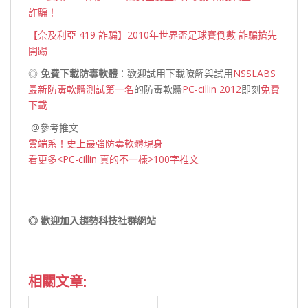
詐騙！
【奈及利亞 419 詐騙】2010年世界盃足球賽倒數 詐騙搶先
開踢
◎
免費下載防毒軟體
：歡迎試用下載瞭解與試用
NSSLABS
最新防毒軟體測試第一名
的防毒軟體
PC-cillin 2012
即刻
免費
下載
@參考推文
雲端系！史上最強防毒軟體現身
看更多<PC-cillin 真的不一樣>100字推文
◎ 歡迎加入趨勢科技社群網站
相關文章: