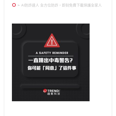
➣ AI防詐達人 全方位防詐，即刻免費下載保護全家人