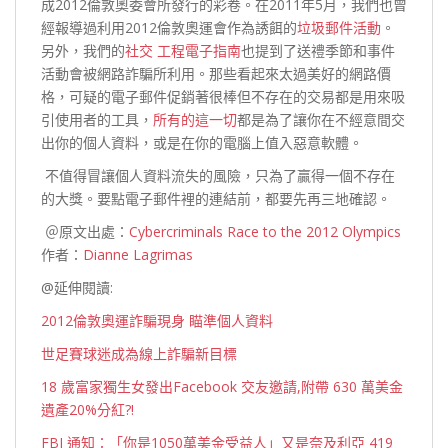
成2012倫敦奧委會所發行的彩卷。在2011年5月，我們也曾
經報導過利用2012倫敦奧運會作為誘餌的
垃圾郵件活動
。
另外，我們的
社交 工程電子指南
也提到了送禮季節和事件
活動會被網路詐騙所利用。那些看起來太過美好的網路價
格，可疑的電子郵件促銷著很棒但不存在的交易都是用來吸
引使用者的工具，
所有的這一切
都是為了讓你在不經意間交
出你的個人資料，或是在你的電腦上值入惡意軟體。
不值得冒讓個人資料流失的風險，只為了贏得一個不存在
的大獎。要點電子郵件裡的連結前，都要先再三地確認。
＠原文出處：
Cybercriminals Race to the 2012 Olympics
作者：
Dianne Lagrimas
@延伸閱讀:
2012倫敦奧運詐騙現身 瞄準個人資料
世足賽球迷成為線上詐騙新目標
18 歲富家獨生女發出Facebook 交友邀請,附帶 630 萬美金
遺產20%分紅?!
FBI 通知：「你是1050萬美金受益人」又是奈及利亞 419