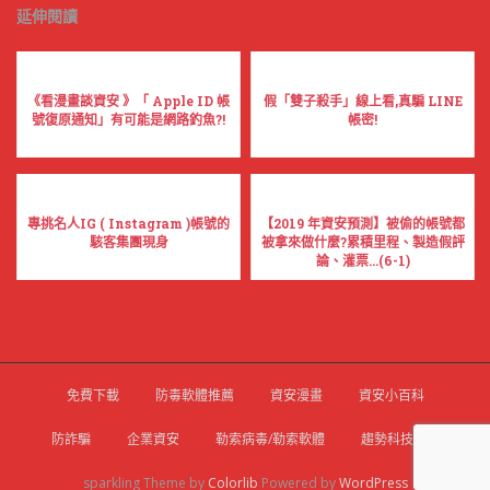
延伸閱讀
《看漫畫談資安 》「 Apple ID 帳
假「雙子殺手」線上看,真騙 LINE
號復原通知」有可能是網路釣魚?!
帳密!
專挑名人IG ( Instagram )帳號的
【2019 年資安預測】被偷的帳號都
駭客集團現身
被拿來做什麼?累積里程、製造假評
論、灌票...(6-1)
免費下載
防毒軟體推薦
資安漫畫
資安小百科
防詐騙
企業資安
勒索病毒/勒索軟體
趨勢科技官網
sparkling Theme by
Colorlib
Powered by
WordPress