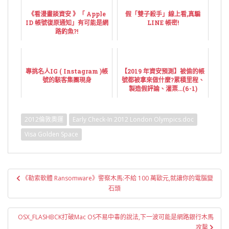
《看漫畫談資安 》「 Apple
假「雙子殺手」線上看,真騙
ID 帳號復原通知」有可能是網
LINE 帳密!
路釣魚?!
專挑名人IG ( Instagram )帳
【2019 年資安預測】被偷的帳
號的駭客集團現身
號都被拿來做什麼?累積里程、
製造假評論、灌票...(6-1)
2012倫敦奧運
Early Check-In 2012 London Olympics.doc
Visa Golden Space
文
《勒索軟體 Ransomware》警察木馬:不給 100 萬歐元,就讓你的電腦變
章
石頭
導
覽
OSX_FLASHBCK打破Mac OS不易中毒的說法,下一波可能是網路銀行木馬
攻擊