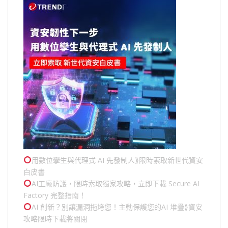
用數位孿生與代理式 AI 先發制人⟫限時索取新世代資安
白皮書
AI工廠防護，限時索取獨家攻略，立即下載 Secure AI
Factory 完整指南！
AI 創新？別讓漏洞拖垮您！主動保護您的
AI 堆疊
⟫資安
攻略限時下載將關閉