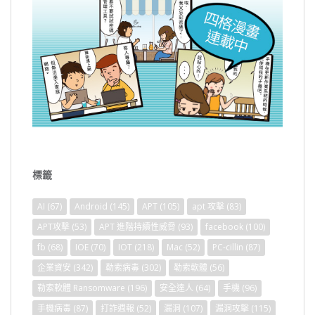
標籤
AI
(67)
Android
(145)
APT
(105)
apt 攻擊
(83)
APT攻擊
(53)
APT 進階持續性威脅
(93)
facebook
(100)
fb
(68)
IOE
(70)
IOT
(218)
Mac
(52)
PC-cillin
(87)
企業資安
(342)
勒索病毒
(302)
勒索軟體
(56)
勒索軟體 Ransomware
(196)
安全達人
(64)
手機
(96)
手機病毒
(87)
打詐週報
(52)
漏洞
(107)
漏洞攻擊
(115)