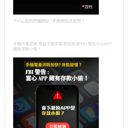
不小心點到詐騙網址 / 釣魚網站怎麼辦？
手機中毒症狀-懷疑手機中毒,即刻檢測!FBI 警告小心APP
藏有存款小偷！