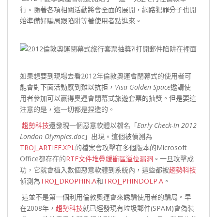
行。隨著各項相關活動將會全面的展開，網路犯罪分子也開
始準備好騙局跟陷阱等著使用者點進來。
如果想要到現場去看2012年倫敦奧運會閉幕式的使用者可
能會對下面活動感到難以抗拒，
Visa Golden Space
邀請使
用者參加可以贏得奧運會閉幕式旅遊套票的抽獎。但是要這
注意的是，這一切都是捏造的。
趨勢科技
還發現一個惡意軟體以檔名「
Early Check-In 2012
London Olympics.doc
」出現。這個被偵測為
TROJ_ARTIEF.XPL
的檔案會攻擊在多個版本的Microsoft
Office都存在的
RTF文件堆疊緩衝區溢位漏洞
。一旦攻擊成
功，它就會植入數個惡意軟體到系統內，這些都被
趨勢科技
偵測為
TROJ_DROPHIN.A
和
TROJ_PHINDOLP.A
。
這並不是第一個利用倫敦奧運會來誘騙使用者的騙局。早
在2008年，
趨勢科技
就已經發現有垃圾郵件(SPAM)會偽裝