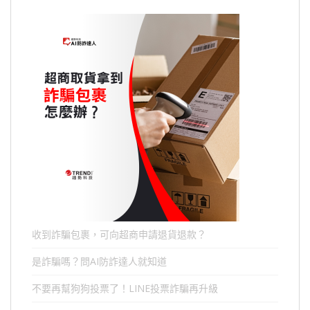
收到詐騙包裹，可向超商申請退貨退款？
是詐騙嗎？問AI防詐達人就知道
不要再幫狗狗投票了！LINE投票詐騙再升級