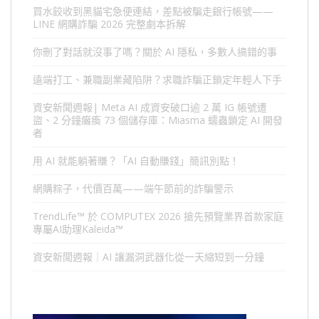
買水餃收到黑貓宅急便連結，差點被騙走銀行帳號——
LINE 網購詐騙 2026 完整劇本拆解
你刪了對話就沒事了嗎？關於 AI 隱私，多數人搞錯的事
遠端打工、兼職副業藏陷阱？求職詐騙正鎖定年輕人下手
資安新聞週報| Meta AI 成資安破口逾 2 萬 IG 帳號遭
盜、2 分鐘癱瘓 73 個儲存庫：Miasma 蠕蟲鎖定 AI 開發
者
用 AI 就能躺著賺？「AI 自動賺錢」簡訊別點！
網購粽子，代價百萬——端午節前的詐騙警示
TrendLife™ 於 COMPUTEX 2026 搶先預覽業界首款家庭
專屬AI助理Kaleida™
資安新聞週報｜AI 讓漏洞武器化從一天縮短到一分鐘